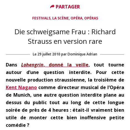
PARTAGER
PARTAGER
,
,
,
FESTIVALS
LA SCÈNE
OPÉRA
OPÉRAS
Die schweigsame Frau : Richard
Strauss en version rare
Le
29 juillet 2010
par
Dominique Adrian
Dans
Lohengrin
, donné la veille
, tout tourne
autour d’une question interdite. Pour cette
nouvelle production straussienne, la troisième de
Kent Nagano
comme directeur musical de l’Opéra
de Munich, une autre question interdite plane au
dessus du public tout au long de cette longue
soirée de près de 4 heures : était-il vraiment bien
utile de monter cette bien inoffensive petite
comédie ?