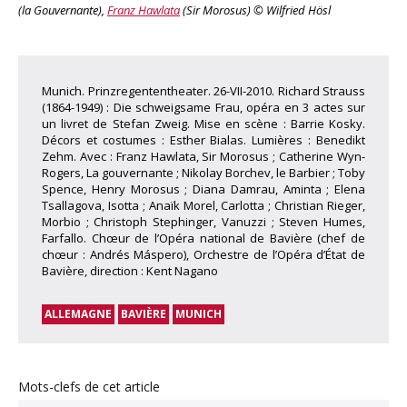
(la Gouvernante),
Franz Hawlata
(Sir Morosus) © Wilfried Hösl
Munich. Prinzregententheater. 26-VII-2010. Richard Strauss
(1864-1949) : Die schweigsame Frau, opéra en 3 actes sur
un livret de Stefan Zweig. Mise en scène : Barrie Kosky.
Décors et costumes : Esther Bialas. Lumières : Benedikt
Zehm. Avec : Franz Hawlata, Sir Morosus ; Catherine Wyn-
Rogers, La gouvernante ; Nikolay Borchev, le Barbier ; Toby
Spence, Henry Morosus ; Diana Damrau, Aminta ; Elena
Tsallagova, Isotta ; Anaïk Morel, Carlotta ; Christian Rieger,
Morbio ; Christoph Stephinger, Vanuzzi ; Steven Humes,
Farfallo. Chœur de l’Opéra national de Bavière (chef de
chœur : Andrés Máspero), Orchestre de l’Opéra d’État de
Bavière, direction : Kent Nagano
ALLEMAGNE
BAVIÈRE
MUNICH
Mots-clefs de cet article