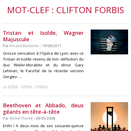
MOT-CLEF : CLIFTON FORBIS
Tristan et Isolde, Wagner
Majuscule
Par
Arnaud Buissonin
- 19/06/2011
Grosse sensation à l'Opéra de Lyon avec ce
Tristan et Isolde revenu de loin -défection du
duo Wieler-Morabito et du ténor Gary
Lehman, le Parsifal de la récente version
Gergiev- ...
-
-
LA SCÈNE
OPÉRA
OPÉRAS
Beethoven et Abbado, deux
géants en tête-à-tête
Par
Michel Thomé
- 09/05/2008
Enfin ! A deux mois de ses soixante-quinze