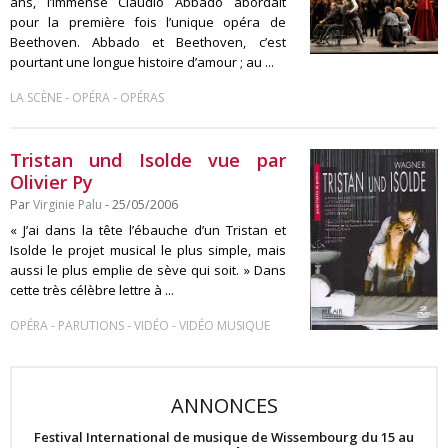
ans, l’immense Claudio Abbado abordait
pour la première fois l’unique opéra de
Beethoven. Abbado et Beethoven, c’est
pourtant une longue histoire d’amour ; au ...
-
-
LA SCÈNE
OPÉRA
OPÉRAS
Tristan und Isolde vue par
Olivier Py
Par
Virginie Palu
- 25/05/2006
« J’ai dans la tête l’ébauche d’un Tristan et
Isolde le projet musical le plus simple, mais
aussi le plus emplie de sève qui soit. » Dans
cette très célèbre lettre à ...
-
-
-
OPÉRA
PARUTIONS
VIDÉO
VIDÉO MUSIQUE
ANNONCES
Festival International de musique de Wissembourg du 15 au