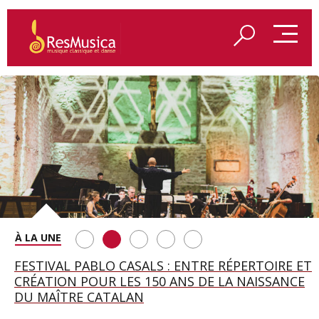
SAINT FRANÇOIS D’ASSISE À SALZBOURG, UNE
FESTIVAL PABLO CASALS : ENTRE RÉPERTOIRE ET
A BAYREUTH, LE 150E ANNIVERSAIRE DU RING
BETSY JOLAS FÊTE SON CENTIÈME
GEORGE BENJAMIN : « MES PARENTS AVAIENT
SOIRÉE IMMENSE PORTÉE PAR ROMEO
CRÉATION POUR LES 150 ANS DE LA NAISSANCE
WAGNÉRIEN GÉNÉRÉ PAR L’IA
ANNIVERSAIRE
CETTE EXIGENCE DE L’OBJET CISELÉ »
CASTELLUCCI ET MAXIME PASCAL
DU MAÎTRE CATALAN