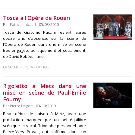
Tosca à l’Opéra de Rouen
Par
Patrice Imbaud
- 05/03/2020
Tosca de Giacomo Puccini revient, après
douze ans d’absence, sur la scène de
l’Opéra de Rouen dans une mise en scène
très engagée, politiquement et socialement,
de David Bobée… une ...
-
-
LA SCÈNE
OPÉRA
OPÉRAS
Rigoletto à Metz dans une
mise en scène de Paul-Émile
Fourny
Par
Pierre Degott
- 03/10/2019
Beau début de saison à Metz, avec une
production marquée par un bel équilibre
scénique et vocal. Triomphe personnel pour
Pierre-Yves Pruvot, qui s’affirme dans un