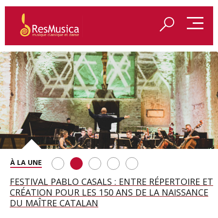
SAINT FRANÇOIS D’ASSISE À SALZBOURG, UNE
FESTIVAL PABLO CASALS : ENTRE RÉPERTOIRE ET
A BAYREUTH, LE 150E ANNIVERSAIRE DU RING
BETSY JOLAS FÊTE SON CENTIÈME
GEORGE BENJAMIN : « MES PARENTS AVAIENT
SOIRÉE IMMENSE PORTÉE PAR ROMEO
CRÉATION POUR LES 150 ANS DE LA NAISSANCE
WAGNÉRIEN GÉNÉRÉ PAR L’IA
ANNIVERSAIRE
CETTE EXIGENCE DE L’OBJET CISELÉ »
CASTELLUCCI ET MAXIME PASCAL
DU MAÎTRE CATALAN