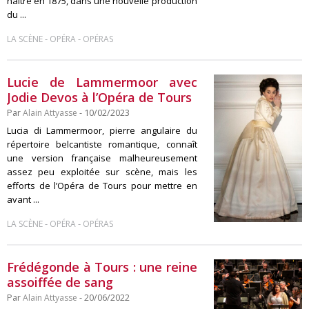
naître en 1875, dans une nouvelle production
du ...
-
-
LA SCÈNE
OPÉRA
OPÉRAS
Lucie de Lammermoor avec
Jodie Devos à l’Opéra de Tours
Par
Alain Attyasse
- 10/02/2023
Lucia di Lammermoor, pierre angulaire du
répertoire belcantiste romantique, connaît
une version française malheureusement
assez peu exploitée sur scène, mais les
efforts de l’Opéra de Tours pour mettre en
avant ...
-
-
LA SCÈNE
OPÉRA
OPÉRAS
Frédégonde à Tours : une reine
assoiffée de sang
Par
Alain Attyasse
- 20/06/2022