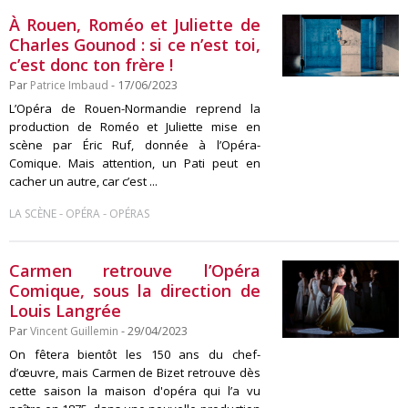
À Rouen, Roméo et Juliette de
Charles Gounod : si ce n’est toi,
c’est donc ton frère !
Par
Patrice Imbaud
- 17/06/2023
L’Opéra de Rouen-Normandie reprend la
production de Roméo et Juliette mise en
scène par Éric Ruf, donnée à l’Opéra-
Comique. Mais attention, un Pati peut en
cacher un autre, car c’est ...
-
-
LA SCÈNE
OPÉRA
OPÉRAS
Carmen retrouve l’Opéra
Comique, sous la direction de
Louis Langrée
Par
Vincent Guillemin
- 29/04/2023
On fêtera bientôt les 150 ans du chef-
d’œuvre, mais Carmen de Bizet retrouve dès
cette saison la maison d'opéra qui l’a vu