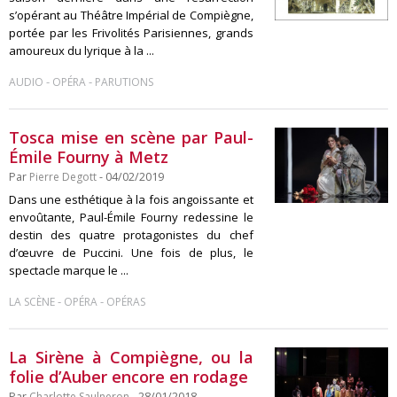
s’opérant au Théâtre Impérial de Compiègne,
portée par les Frivolités Parisiennes, grands
amoureux du lyrique à la ...
-
-
AUDIO
OPÉRA
PARUTIONS
Tosca mise en scène par Paul-
Émile Fourny à Metz
Par
Pierre Degott
- 04/02/2019
Dans une esthétique à la fois angoissante et
envoûtante, Paul-Émile Fourny redessine le
destin des quatre protagonistes du chef
d’œuvre de Puccini. Une fois de plus, le
spectacle marque le ...
-
-
LA SCÈNE
OPÉRA
OPÉRAS
La Sirène à Compiègne, ou la
folie d’Auber encore en rodage
Par
Charlotte Saulneron
- 28/01/2018