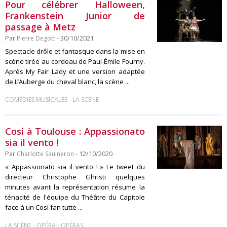
Pour célébrer Halloween,
Frankenstein Junior de
passage à Metz
Par
Pierre Degott
- 30/10/2021
Spectacle drôle et fantasque dans la mise en
scène tirée au cordeau de Paul-Émile Fourny.
Après My Fair Lady et une version adaptée
de L’Auberge du cheval blanc, la scène ...
-
COMÉDIES MUSICALES
LA SCÈNE
Cosí à Toulouse : Appassionato
sia il vento !
Par
Charlotte Saulneron
- 12/10/2020
« Appassionato sia il vento ! » Le tweet du
directeur Christophe Ghristi quelques
minutes avant la représentation résume la
ténacité de l'équipe du Théâtre du Capitole
face à un Cosí fan tutte ...
-
-
LA SCÈNE
OPÉRA
OPÉRAS