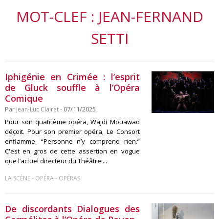
MOT-CLEF : JEAN-FERNAND
SETTI
Iphigénie en Crimée : l’esprit
de Gluck souffle à l’Opéra
Comique
Par
Jean-Luc Clairet
- 07/11/2025
Pour son quatrième opéra, Wajdi Mouawad
déçoit. Pour son premier opéra, Le Consort
enflamme. “Personne n’y comprend rien.”
C'est en gros de cette assertion en vogue
que l’actuel directeur du Théâtre ...
-
-
LA SCÈNE
OPÉRA
OPÉRAS
De discordants Dialogues des