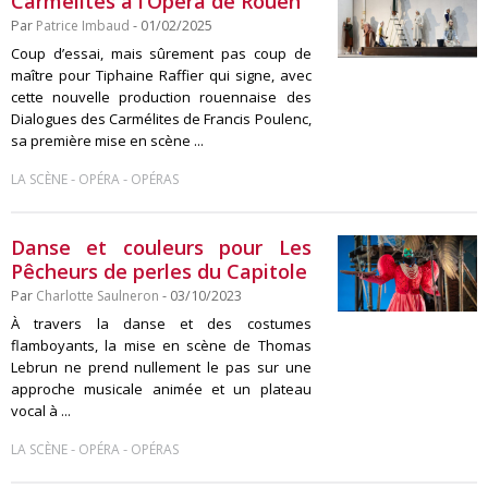
Carmélites à l’Opéra de Rouen
Par
Patrice Imbaud
- 01/02/2025
Coup d’essai, mais sûrement pas coup de
maître pour Tiphaine Raffier qui signe, avec
cette nouvelle production rouennaise des
Dialogues des Carmélites de Francis Poulenc,
sa première mise en scène ...
-
-
LA SCÈNE
OPÉRA
OPÉRAS
Danse et couleurs pour Les
Pêcheurs de perles du Capitole
Par
Charlotte Saulneron
- 03/10/2023
À travers la danse et des costumes
flamboyants, la mise en scène de Thomas
Lebrun ne prend nullement le pas sur une
approche musicale animée et un plateau
vocal à ...
-
-
LA SCÈNE
OPÉRA
OPÉRAS