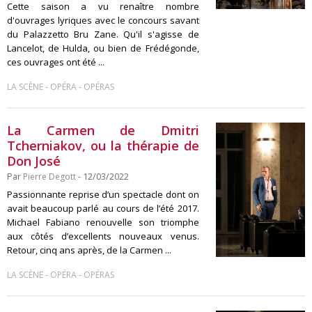
Cette saison a vu renaître nombre
d'ouvrages lyriques avec le concours savant
du Palazzetto Bru Zane. Qu'il s'agisse de
Lancelot, de Hulda, ou bien de Frédégonde,
ces ouvrages ont été ...
-
-
LA SCÈNE
OPÉRA
OPÉRAS
La Carmen de Dmitri
Tcherniakov, ou la thérapie de
Don José
Par
Pierre Degott
- 12/03/2022
Passionnante reprise d’un spectacle dont on
avait beaucoup parlé au cours de l’été 2017.
Michael Fabiano renouvelle son triomphe
aux côtés d’excellents nouveaux venus.
Retour, cinq ans après, de la Carmen ...
-
-
LA SCÈNE
OPÉRA
OPÉRAS