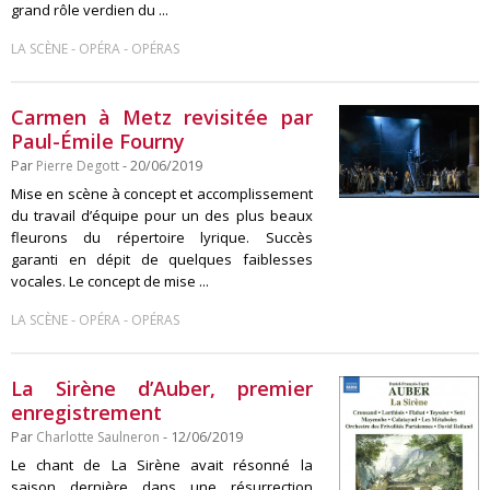
grand rôle verdien du ...
-
-
LA SCÈNE
OPÉRA
OPÉRAS
Carmen à Metz revisitée par
Paul-Émile Fourny
Par
Pierre Degott
- 20/06/2019
Mise en scène à concept et accomplissement
du travail d’équipe pour un des plus beaux
fleurons du répertoire lyrique. Succès
garanti en dépit de quelques faiblesses
vocales. Le concept de mise ...
-
-
LA SCÈNE
OPÉRA
OPÉRAS
La Sirène d’Auber, premier
enregistrement
Par
Charlotte Saulneron
- 12/06/2019
Le chant de La Sirène avait résonné la
saison dernière dans une résurrection