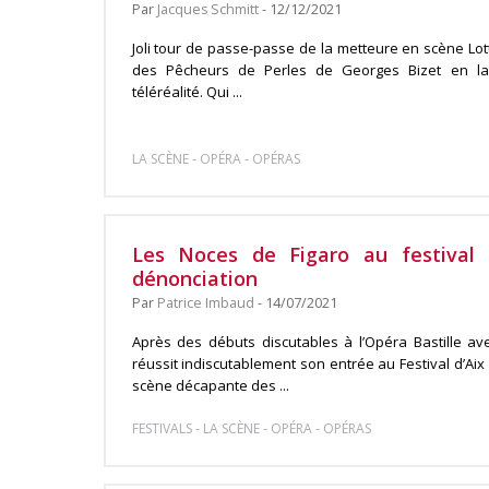
Par
Jacques Schmitt
- 12/12/2021
Joli tour de passe-passe de la metteure en scène Lott
des Pêcheurs de Perles de Georges Bizet en l
téléréalité. Qui ...
-
-
LA SCÈNE
OPÉRA
OPÉRAS
Les Noces de Figaro au festival d
dénonciation
Par
Patrice Imbaud
- 14/07/2021
Après des débuts discutables à l’Opéra Bastille av
réussit indiscutablement son entrée au Festival d’Ai
scène décapante des ...
-
-
-
FESTIVALS
LA SCÈNE
OPÉRA
OPÉRAS