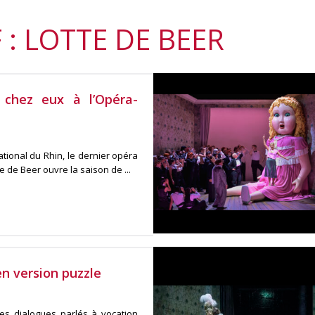
 : LOTTE DE BEER
 chez eux à l’Opéra-
tional du Rhin, le dernier opéra
 de Beer ouvre la saison de ...
n version puzzle
s dialogues parlés à vocation