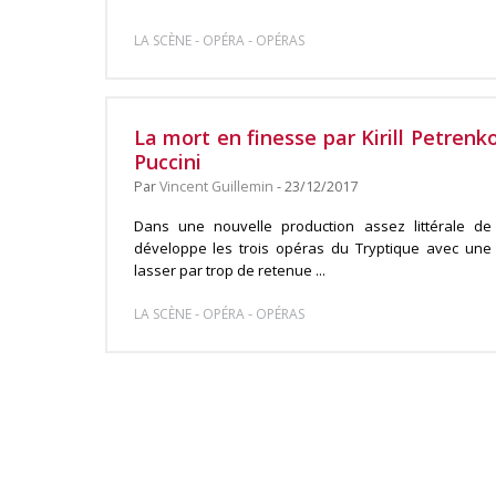
-
-
LA SCÈNE
OPÉRA
OPÉRAS
La mort en finesse par Kirill Petren
Puccini
Par
Vincent Guillemin
- 23/12/2017
Dans une nouvelle production assez littérale de 
développe les trois opéras du Tryptique avec une
lasser par trop de retenue ...
-
-
LA SCÈNE
OPÉRA
OPÉRAS