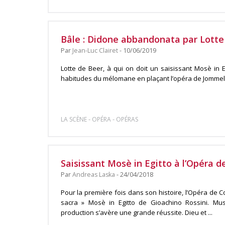
Bâle : Didone abbandonata par Lotte
Par
Jean-Luc Clairet
- 10/06/2019
Lotte de Beer, à qui on doit un saisissant Mosè in 
habitudes du mélomane en plaçant l’opéra de Jommelli
-
-
LA SCÈNE
OPÉRA
OPÉRAS
Saisissant Mosè in Egitto à l’Opéra 
Par
Andreas Laska
- 24/04/2018
Pour la première fois dans son histoire, l’Opéra de C
sacra » Mosè in Egitto de Gioachino Rossini. Mus
production s’avère une grande réussite. Dieu et ...