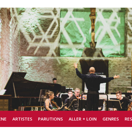
ÈNE
ARTISTES
PARUTIONS
ALLER + LOIN
GENRES
RE