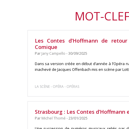
MOT-CLEF
Les Contes d’Hoffmann de retour
Comique
Par
Jany Campello
- 30/09/2025
Dans sa version créée en début d’année à l’Opéra na
inachevé de Jacques Offenbach mis en scène par Lotte
-
-
LA SCÈNE
OPÉRA
OPÉRAS
Strasbourg : Les Contes d’Hoffmann e
Par
Michel Thomé
- 23/01/2025
Une succession de numéros musicaux reliés par de