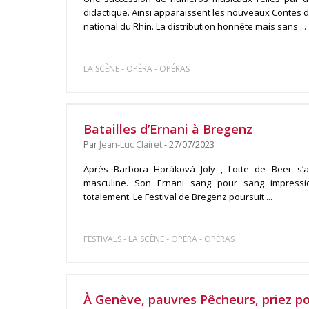
didactique. Ainsi apparaissent les nouveaux Contes 
national du Rhin. La distribution honnête mais sans ...
-
-
LA SCÈNE
OPÉRA
OPÉRAS
Batailles d’Ernani à Bregenz
Par
Jean-Luc Clairet
- 27/07/2023
Après Barbora Horáková Joly , Lotte de Beer s’a
masculine. Son Ernani sang pour sang impressi
totalement. Le Festival de Bregenz poursuit ...
-
-
-
FESTIVALS
LA SCÈNE
OPÉRA
OPÉRAS
À Genève, pauvres Pêcheurs, priez p