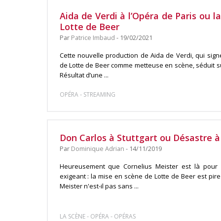
Aida de Verdi à l’Opéra de Paris ou 
Lotte de Beer
Par
Patrice Imbaud
- 19/02/2021
Cette nouvelle production de Aida de Verdi, qui sign
de Lotte de Beer comme metteuse en scène, séduit sur
Résultat d’une ...
-
OPÉRA
STREAMING
Don Carlos à Stuttgart ou Désastre à
Par
Dominique Adrian
- 14/11/2019
Heureusement que Cornelius Meister est là pour d
exigeant : la mise en scène de Lotte de Beer est pire 
Meister n'est-il pas sans ...
-
-
LA SCÈNE
OPÉRA
OPÉRAS