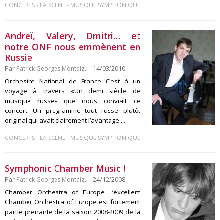
-
-
CONCERTS
LA SCÈNE
MUSIQUE SYMPHONIQUE
Andreï, Valery, Dmitri… et
notre ONF nous emmènent en
Russie
Par
Patrick Georges Montaigu
- 14/03/2010
Orchestre National de France C’est à un
voyage à travers «Un demi siècle de
musique russe» que nous conviait ce
concert. Un programme tout russe plutôt
original qui avait clairement l’avantage ...
-
-
CONCERTS
LA SCÈNE
MUSIQUE SYMPHONIQUE
Symphonic Chamber Music !
Par
Patrick Georges Montaigu
- 24/12/2008
Chamber Orchestra of Europe L’excellent
Chamber Orchestra of Europe est fortement
partie prenante de la saison 2008-2009 de la