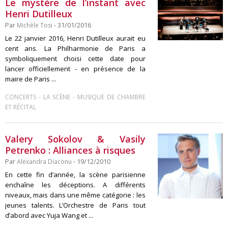
Le mystère de l’instant avec
Henri Dutilleux
Par
Michèle Tosi
- 31/01/2016
Le 22 janvier 2016, Henri Dutilleux aurait eu
cent ans. La Philharmonie de Paris a
symboliquement choisi cette date pour
lancer officiellement - en présence de la
maire de Paris ...
-
-
CONCERTS
LA SCÈNE
MUSIQUE DE CHAMBRE
ET RÉCITAL
Valery Sokolov & Vasily
Petrenko : Alliances à risques
Par
Alexandra Diaconu
- 19/12/2010
En cette fin d’année, la scène parisienne
enchaîne les déceptions. A différents
niveaux, mais dans une même catégorie : les
jeunes talents. L’Orchestre de Paris tout
d’abord avec Yuja Wang et ...