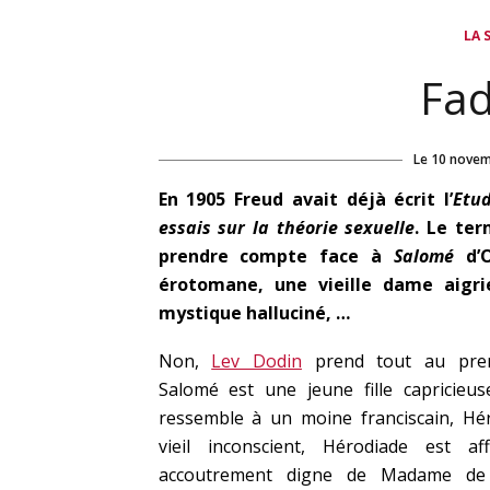
LA 
Fa
Le
10 novem
En 1905 Freud avait déjà écrit l’
Etud
essais sur la théorie sexuelle
. Le te
prendre compte face à
Salomé
d’O
érotomane, une vieille dame aigri
mystique halluciné, …
Non,
Lev Dodin
prend tout au prem
Salomé est une jeune fille capricieus
ressemble à un moine franciscain, Hé
vieil inconscient, Hérodiade est af
accoutrement digne de Madame de