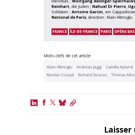
Herodias ;
Wolfgang Ablinger-Sperrhack
Reinhart
, die Juden ;
Nahuel Di Pierro
,
Ug
Soldaten ;
Antoine Garcin
, ein Cappadocie
National de Paris
, direction : Alain Altinoglu
FRANCE
ÎLE-DE-FRANCE
PARIS
OPÉRA BAS
Mots-clefs de cet article
Alain Altinoglu
Andreas Jäggi
Camilla Nylund
Nicolas Courjal
Richard Strauss
Thomas Mos
LinkedIn
Bluesky
Copy
Link
Facebook
Twitter
Laisser