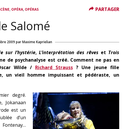
PARTAGER
PARTAGER
,
,
SCÈNE
OPÉRA
OPÉRAS
de Salomé
bre 2009
par
Maxime Kaprielian
e sur l’hystérie
,
L’interprétation des rêves
et
Trois
rme de psychanalyse est créé. Comment ne pas en
scar Wilde /
Richard Strauss
? Une jeune fille
e, un vieil homme impuissant et pédéraste, un
ier degré.
e, Jokanaan
rode est un
fublée d’un
 Fontenay…