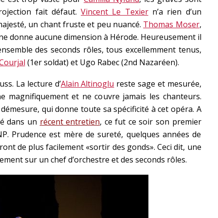
rojection fait défaut.
Vincent Le Texier
n’a rien d’un
ajesté, un chant fruste et peu nuancé.
Thomas Moser
,
, ne donne aucune dimension à Hérode. Heureusement il
’ensemble des seconds rôles, tous excellemment tenus,
Courjal
(1er soldat) et Ugo Rabec (2nd Nazaréen).
uss. La lecture d’
Alain Altinoglu
reste sage et mesurée,
ne magnifiquement et ne couvre jamais les chanteurs.
 démesure, qui donne toute sa spécificité à cet opéra. A
fié dans un
récent entretien
, ce fut ce soir son premier
ONP. Prudence est mère de sureté, quelques années de
ront de plus facilement «sortir des gonds». Ceci dit, une
ment sur un chef d’orchestre et des seconds rôles.