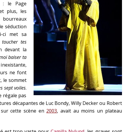
 : le Page
t plus, les
bourreaux
de séduction
i-ci met sa
 toucher tes
n devant la
moi baiser ta
nexistante,
urs ne font
t, le sommet
s sept voiles
.
e régale pas
ctures décapantes de Luc Bondy, Willy Decker ou Robert
e sur cette scène en
2003
, avait au moins un plateau
mé est trop vaste pour
Camilla Nylund
, les graves sont