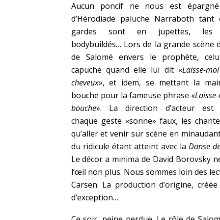
Aucun poncif ne nous est épargné
d’Hérodiade paluche Narraboth tant e
gardes sont en jupettes, les 
bodybuildés… Lors de la grande scène 
de Salomé envers le prophète, celu
capuche quand elle lui dit «
Laisse-moi
cheveux
», et idem, se mettant la mai
bouche pour la fameuse phrase «
Laisse-
bouche
». La direction d’acteur est i
chaque geste «sonne» faux, les chante
qu’aller et venir sur scène en minaudan
du ridicule étant atteint avec la
Danse de
Le décor a minima de David Borovsky n
l’œil non plus. Nous sommes loin des le
Carsen. La production d’origine, créé
d’exception…
Ce soir, peine perdue. Le rôle de Salo