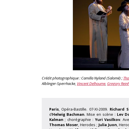
Crédit photographique : Camilla Nyland (Salomé) ;
Tho
Alblinger-Sperrhacke,
Vincent Delhoume
,
Gregory Reinh
Paris
, Opéra-Bastille. 07-XI-2009.
Richard S
d’
Helwig Bachman
. Mise en scène :
Lev D
Kalman
; chorégraphie :
Yuri Vasilkov
. Av
Thomas Moser
, Herodes ;
Julia Juon
, Hero