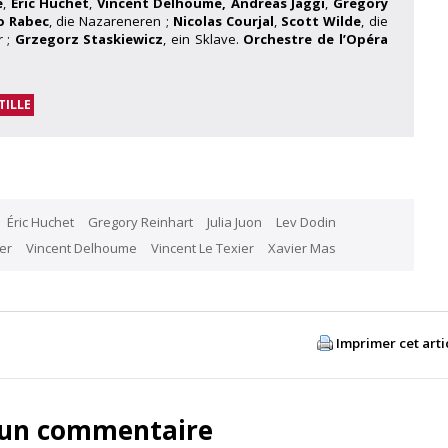
e
,
Eric Huchet
,
Vincent Delhoume,
Andreas Jäggi
,
Gregory
o Rabec
, die Nazareneren ;
Nicolas Courjal
,
Scott Wilde
, die
r ;
Grzegorz Staskiewicz
, ein Sklave.
Orchestre de l’Opéra
TILLE
Éric Huchet
Gregory Reinhart
Julia Juon
Lev Dodin
er
Vincent Delhoume
Vincent Le Texier
Xavier Mas
Imprimer cet arti
 un commentaire