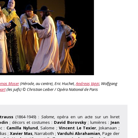
mas Moser
(Hérode, au centre), Eric Huchet,
Andreas Jäggi
, Wolfgang
art
(les juifs) © Christian Leiber / Opéra National de Paris
trauss
(1864-1949) :
Salome
, opéra en un acte sur un livret
odin
; décors et costumes :
David Borovsky
; lumières :
Jean
ec :
Camilla Nylund
, Salome ;
Vincent Le Texier
, Jokanaan ;
dias ;
Xavier Mas
, Narraboth ;
Varduhi Abrahamian
, Page der