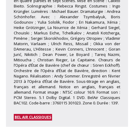
en quatre parties et sept scènes. Mise en scène : Calixto
Bieito. Scénographie : Rebecca Ringst. Costumes : Ingo
Krüngler. Lumières : Michael Bauer. Dramaturgie : Andrea
Schönhofer. Avec : Alexander Tsymbalyuk, Boris
Godounov ; Yulia Sololik, Fiodor ; Eri Nakamura, Xénia ;
Heike Grötzinger, La Nourrice de Xénia ; Gerhard Siegel,
Chouiski ; Markus Eiche, Tchelkalov ; Anatoli Kotcherga,
Pimène ; Sergeï Skorokhodov, Grégory Otropiev ; Vladimir
Matorin, Varlaam ; Ulrich Ress, Missaïl ; Okka von der
DAmerau, L’Hôtesse ; Kevin Conners, L’Innocent ; Goran
Jurić, Nikitich ; Dean Power, Le Boyard ; Tareq Nazmi,
Mitioucha ; Christian Rieger, Le Capitaine. Chœurs de
l’Opéra d’État de Bavière (chef de chœur : Sören Eckhoff).
Orchestre de l’Opéra d’État de Bavière, direction : Kent
Nagano. Réalisation : Andy Sommer. Enregistré en février
2013 à l’Opéra d’État de Bavière. Sous-titrage en anglais,
français et allemand. Notice en anglais, français et
allemand. Format image : NTSC colour 16:9. Format son :
PCM Stereo. 5.1 Dolby Digital. 1 DVD. BelAir Classiques
BAC102. Code-barre : 3760115 301023. Zone 0. Durée : 139’.
BEL AIR CLASSIQUES