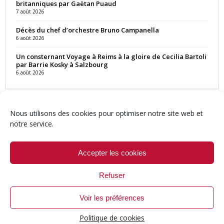
britanniques par Gaëtan Puaud
7 août 2026
Décès du chef d’orchestre Bruno Campanella
6 août 2026
Un consternant Voyage à Reims à la gloire de Cecilia Bartoli
par Barrie Kosky à Salzbourg
6 août 2026
Nous utilisons des cookies pour optimiser notre site web et
notre service.
Contact
Qui sommes-nous ?
Équipe
Newsletter
Annonces
Crédits & Mentions
Politique de cookies (UE)
Accepter les cookies
Refuser
Voir les préférences
© 1999-2026 ResMusica.net Tous droits réservés.
Politique de cookies