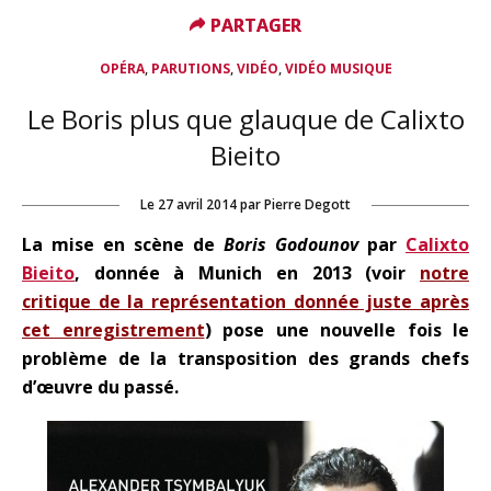
PARTAGER
PARTAGER
,
,
,
OPÉRA
PARUTIONS
VIDÉO
VIDÉO MUSIQUE
Le Boris plus que glauque de Calixto
Bieito
Le
27 avril 2014
par
Pierre Degott
La mise en scène de
Boris Godounov
par
Calixto
Bieito
, donnée à Munich en 2013 (voir
notre
critique de la représentation donnée juste après
cet enregistrement
) pose une nouvelle fois le
problème de la transposition des grands chefs
d’œuvre du passé.