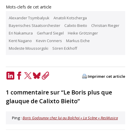
Mots-clefs de cet article
Alexander Tsymbalyuk
Anatoli Kotscherga
Bayerisches Staatsorchester
Calixto Bieito
Christian Rieger
Eri Nakamura
Gerhard Siegel
Heike Grötzinger
Kent Nagano
Kevin Conners
Markus Eiche
Modeste Moussorgski
Sören Eckhoff
Imprimer cet article
LinkedIn
Facebook
Twitter
Bluesky
Copy
Link
1 commentaire sur “Le Boris plus que
glauque de Calixto Bieito”
Ping :
Boris Godounov chez lui au Bolchoï « La Scène « ResMusica