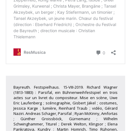
Bayreuth. Festspielhaus. 15-VIII-2019. Richard Wagner
(1813-1883) : Parsifal, ein Bühnenweihfestspiel en trois
actes sur un livret du compositeur. Mise en scène, Uwe
Eric Laufenberg ; scénographie, Gisbert Jäkel ; costumes,
Jessica Karge ; lumière, Reinhard Traub ; vidéo, Gérard
Naziri. Andreas Schager, Parsifal ; Ryan McKinny, Amfortas
; Günther Groissböck, Gürnemanz ; Wilhelm
Schwinghammer, Titurel ; Derek Welton, Klingsor ; Elena
Pankratova, Kundry ; Martin Homrich, Timo Rühonen,