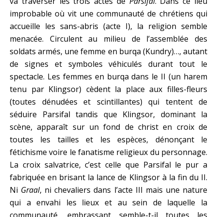
va traverser les trois actes de
Parsifal
. Dans ce lieu
improbable où vit une communauté de chrétiens qui
accueille les sans-abris (acte I), la religion semble
menacée. Circulent au milieu de l’assemblée des
soldats armés, une femme en burqa (Kundry)…, autant
de signes et symboles véhiculés durant tout le
spectacle. Les femmes en burqa dans le II (un harem
tenu par Klingsor) cèdent la place aux filles-fleurs
(toutes dénudées et scintillantes) qui tentent de
séduire Parsifal tandis que Klingsor, dominant la
scène, apparaît sur un fond de christ en croix de
toutes les tailles et les espèces, dénonçant le
fétichisme voire le fanatisme religieux du personnage.
La croix salvatrice, c’est celle que Parsifal le pur a
fabriquée en brisant la lance de Klingsor à la fin du II.
Ni
Graal
, ni chevaliers dans l’acte III mais une nature
qui a envahi les lieux et au sein de laquelle la
communauté, embrassant semble-t-il toutes les