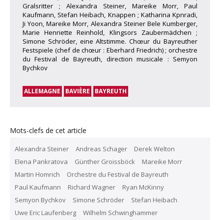
Gralsritter ; Alexandra Steiner, Mareike Morr, Paul
Kaufmann, Stefan Heibach, Knappen ; Katharina Kpnradi,
Ji Yoon, Mareike Morr, Alexandra Steiner Bele Kumberger,
Marie Henriette Reinhold, Klingsors Zaubermädchen ;
Simone Schröder, eine Altstimme. Chœur du Bayreuther
Festspiele (chef de chœur : Eberhard Friedrich) ; orchestre
du Festival de Bayreuth, direction musicale : Semyon
Bychkov
ALLEMAGNE
BAVIÈRE
BAYREUTH
Mots-clefs de cet article
Alexandra Steiner
Andreas Schager
Derek Welton
Elena Pankratova
Günther Groissböck
Mareike Morr
Martin Homrich
Orchestre du Festival de Bayreuth
Paul Kaufmann
Richard Wagner
Ryan McKinny
Semyon Bychkov
Simone Schröder
Stefan Heibach
Uwe Eric Laufenberg
Wilhelm Schwinghammer