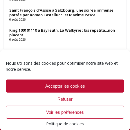
Saint François d’Assise à Salzbourg, une soirée immense
portée par Romeo Castellucci et Maxime Pascal
6 août 2026
Ring 100101110 à Bayreuth, La Walkyrie : bis repetita…non
placent
6 août 2026
Nous utilisons des cookies pour optimiser notre site web et
notre service.
Contact
Qui sommes-nous ?
Équipe
Newsletter
Annonces
Crédits & Mentions
Politique de cookies (UE)
Accepter les cookies
Refuser
Voir les préférences
© 1999-2026 ResMusica.net Tous droits réservés.
Politique de cookies