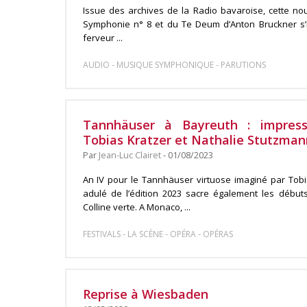
Issue des archives de la Radio bavaroise, cette nou
Symphonie n° 8 et du Te Deum d’Anton Bruckner s’
ferveur ...
-
-
AUDIO
MUSIQUE SYMPHONIQUE
PARUTIONS
Tannhäuser à Bayreuth : impress
Tobias Kratzer et Nathalie Stutzman
Par
Jean-Luc Clairet
- 01/08/2023
An IV pour le Tannhäuser virtuose imaginé par Tobia
adulé de l’édition 2023 sacre également les début
Colline verte. A Monaco, ...
-
-
-
FESTIVALS
LA SCÈNE
OPÉRA
OPÉRAS
Reprise à Wiesbaden