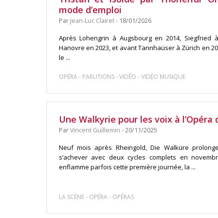
mode d’emploi
Par
Jean-Luc Clairet
- 18/01/2026
Après Lohengrin à Augsbourg en 2014, Siegfried à
Hanovre en 2023, et avant Tannhaüser à Zürich en 20
le ...
-
-
-
OPÉRA
PARUTIONS
VIDÉO
VIDÉO MUSIQUE
Une Walkyrie pour les voix à l’Opéra 
Par
Vincent Guillemin
- 20/11/2025
Neuf mois après Rheingold, Die Walküre prolong
s’achever avec deux cycles complets en novembre 
enflamme parfois cette première journée, la ...
-
-
LA SCÈNE
OPÉRA
OPÉRAS