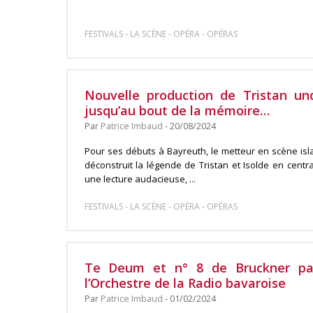
-
-
-
FESTIVALS
LA SCÈNE
OPÉRA
OPÉRAS
Nouvelle production de Tristan un
jusqu’au bout de la mémoire…
Par
Patrice Imbaud
- 20/08/2024
Pour ses débuts à Bayreuth, le metteur en scène isl
déconstruit la légende de Tristan et Isolde en cent
une lecture audacieuse, ...
-
-
-
FESTIVALS
LA SCÈNE
OPÉRA
OPÉRAS
Te Deum et n° 8 de Bruckner par
l’Orchestre de la Radio bavaroise
Par
Patrice Imbaud
- 01/02/2024