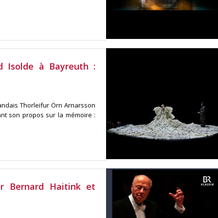
d Isolde à Bayreuth :
andais Thorleifur Örn Arnarsson
rant son propos sur la mémoire :
 Bernard Haitink et