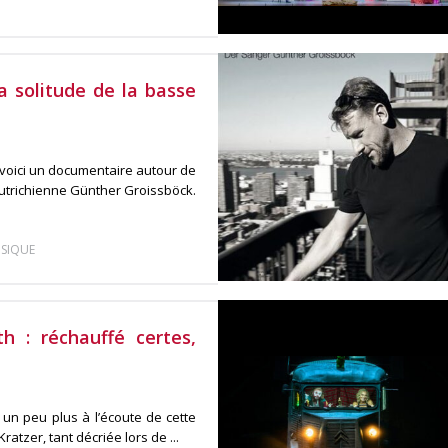
a solitude de la basse
oici un documentaire autour de
 autrichienne Günther Groissböck.
SIQUE
h : réchauffé certes,
 un peu plus à l’écoute de cette
tzer, tant décriée lors de ...