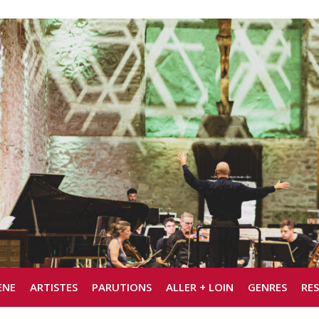
ÈNE
ARTISTES
PARUTIONS
ALLER + LOIN
GENRES
RE