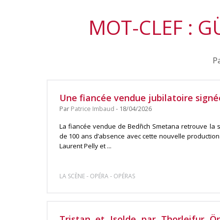
MOT-CLEF : 
Pa
Une fiancée vendue jubilatoire signé
Par
Patrice Imbaud
- 18/04/2026
La fiancée vendue de Bedřich Smetana retrouve la s
de 100 ans d’absence avec cette nouvelle production
Laurent Pelly et ...
-
-
LA SCÈNE
OPÉRA
OPÉRAS
Tristan et Isolde par Thorleifur Ör