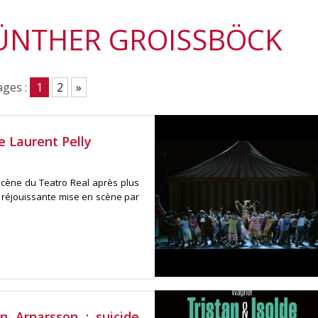
GÜNTHER GROISSBÖCK
ges :
1
2
»
e Laurent Pelly
cène du Teatro Real après plus
 réjouissante mise en scène par
n Arnarsson : suicide