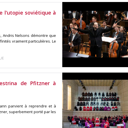
e l’utopie soviétique à
, Andris Nelsons démontre que
finités vraiment particulières. Le
UE
strina de Pfitzner à
mann parvient à reprendre et à
tzner, superbement porté par les