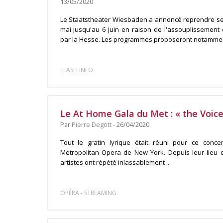
13/05/2020
Le Staatstheater Wiesbaden a annoncé reprendre ses
mai jusqu'au 6 juin en raison de l'assouplissement 
par la Hesse. Les programmes proposeront notamment
FLASH INFO
Le At Home Gala du Met : « the Voic
Par
Pierre Degott
- 26/04/2020
Tout le gratin lyrique était réuni pour ce conc
Metropolitan Opera de New York. Depuis leur lieu 
artistes ont répété inlassablement ...
-
OPÉRA
STREAMING