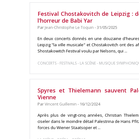
Festival Chostakovitch de Leipzig : d
l’horreur de Babi Yar
Par
Jean-Christophe Le Toquin
- 31/05/2025
En deux concerts donnés en une douzaine d'heures
Leipzig "la ville musicale" et Chostakovitch ont des af
Shostakowitch Festival voulu par Nelsons, qui ...
-
-
-
CONCERTS
FESTIVALS
LA SCÈNE
MUSIQUE SYMPHONIQ
Spyres et Thielemann sauvent Pale
Vienne
Par
Vincent Guillemin
- 16/12/2024
Après plus de vingt-cinq années, Christian Thiele
ciseler dans le moindre détail Palestrina de Hans Pfi
forces du Wiener Staatsoper et ...