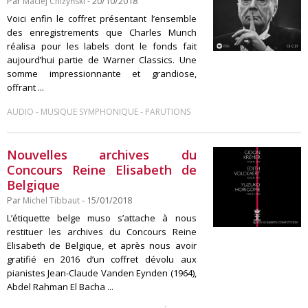
Par
Maciej Chiżyński
- 20/10/2018
Voici enfin le coffret présentant l’ensemble
des enregistrements que Charles Munch
réalisa pour les labels dont le fonds fait
aujourd’hui partie de Warner Classics. Une
somme impressionnante et grandiose,
offrant ...
-
-
AUDIO
MUSIQUE SYMPHONIQUE
PARUTIONS
Nouvelles archives du
Concours Reine Elisabeth de
Belgique
Par
Michel Tibbaut
- 15/01/2018
L’étiquette belge muso s’attache à nous
restituer les archives du Concours Reine
Elisabeth de Belgique, et après nous avoir
gratifié en 2016 d’un coffret dévolu aux
pianistes Jean-Claude Vanden Eynden (1964),
Abdel Rahman El Bacha ...