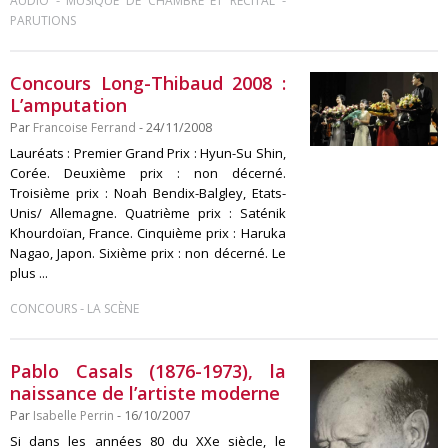
-
-
AUDIO
MUSIQUE DE CHAMBRE ET RÉCITAL
PARUTIONS
Concours Long-Thibaud 2008 :
L’amputation
Par
Francoise Ferrand
- 24/11/2008
Lauréats : Premier Grand Prix : Hyun-Su Shin,
Corée. Deuxième prix : non décerné.
Troisième prix : Noah Bendix-Balgley, Etats-
Unis/ Allemagne. Quatrième prix : Saténik
Khourdoïan, France. Cinquième prix : Haruka
Nagao, Japon. Sixième prix : non décerné. Le
plus ...
-
CONCOURS
LA SCÈNE
Pablo Casals (1876-1973), la
naissance de l’artiste moderne
Par
Isabelle Perrin
- 16/10/2007
Si dans les années 80 du XXe siècle, le