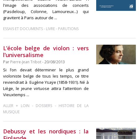
l'image des associations de concerts
(Pasdeloup, Colonne, Lamoureux...) qui
gravitent à Paris autour de ...
-
-
ESSAIS ET DOCUMENTS
LIVRE
PARUTIONS
L’école belge de violon : vers
l’universalisme
Par
Pierre-Jean Tribot
- 20/08/2013
Si l’on devait déterminer le plus grand
violoniste belge de tous les temps, ce titre
reviendrait à Eugène Ysaÿe (1858-1931). Né à
Liège, le jeune virtuose attira l’attention de
Vieuxtemps ...
-
-
ALLER + LOIN
DOSSIERS
HISTOIRE DE LA
MUSIQUE
Debussy et les nordiques : la
Finlande