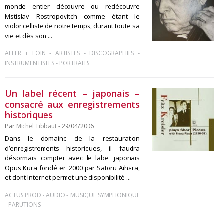
monde entier découvre ou redécouvre
Mstislav Rostropovitch comme étant le
violoncelliste de notre temps, durant toute sa
vie et dès son ...
-
-
-
ALLER + LOIN
ARTISTES
DISCOGRAPHIES
-
INSTRUMENTISTES
PORTRAITS
Un label récent – japonais –
consacré aux enregistrements
historiques
Par
Michel Tibbaut
- 29/04/2006
Dans le domaine de la restauration
d’enregistrements historiques, il faudra
désormais compter avec le label japonais
Opus Kura fondé en 2000 par Satoru Aihara,
et dont Internet permet une disponibilité ...
-
-
ACTUS PROD
AUDIO
MUSIQUE SYMPHONIQUE
-
PARUTIONS