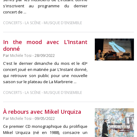
s'inscrivent au programme du dernier
concert de ...
-
-
CONCERTS
LA SCÈNE
MUSIQUE D'ENSEMBLE
In the mood avec L’Instant
donné
Par
Michèle Tosi
- 28/09/2022
C'est le dernier dimanche du mois et le 43ᵉ
concert joué en matinée par L'Instant donné,
qui retrouve son public pour une nouvelle
saison sur le plateau de La Marbrerie ...
-
-
CONCERTS
LA SCÈNE
MUSIQUE D'ENSEMBLE
À rebours avec Mikel Urquiza
Par
Michèle Tosi
- 09/05/2022
Ce premier CD monographique du prolifique
Mikel Urquiza (né en 1988), consacre un