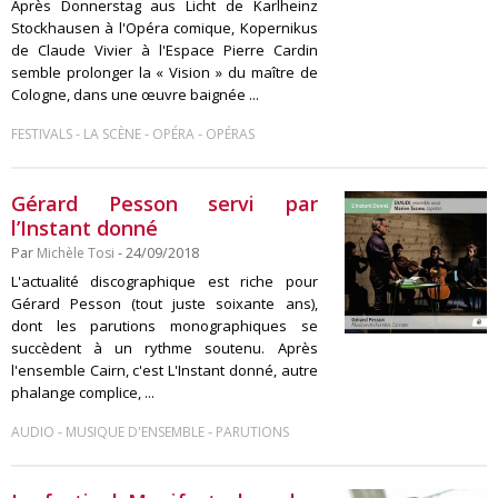
Après Donnerstag aus Licht de Karlheinz
Stockhausen à l'Opéra comique, Kopernikus
de Claude Vivier à l'Espace Pierre Cardin
semble prolonger la « Vision » du maître de
Cologne, dans une œuvre baignée ...
-
-
-
FESTIVALS
LA SCÈNE
OPÉRA
OPÉRAS
Gérard Pesson servi par
l’Instant donné
Par
Michèle Tosi
- 24/09/2018
L'actualité discographique est riche pour
Gérard Pesson (tout juste soixante ans),
dont les parutions monographiques se
succèdent à un rythme soutenu. Après
l'ensemble Cairn, c'est L'Instant donné, autre
phalange complice, ...
-
-
AUDIO
MUSIQUE D'ENSEMBLE
PARUTIONS