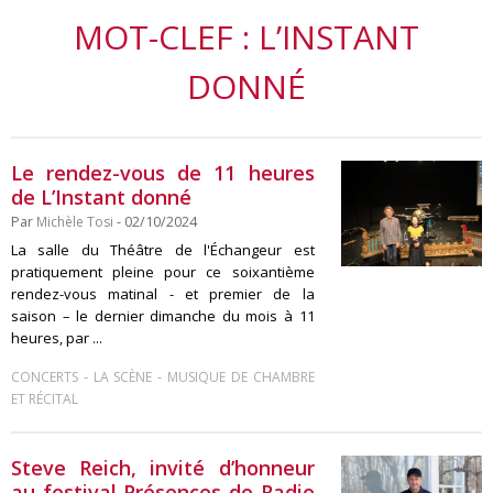
MOT-CLEF : L’INSTANT
DONNÉ
Le rendez-vous de 11 heures
de L’Instant donné
Par
Michèle Tosi
- 02/10/2024
La salle du Théâtre de l'Échangeur est
pratiquement pleine pour ce soixantième
rendez-vous matinal - et premier de la
saison – le dernier dimanche du mois à 11
heures, par ...
-
-
CONCERTS
LA SCÈNE
MUSIQUE DE CHAMBRE
ET RÉCITAL
Steve Reich, invité d’honneur
au festival Présences de Radio