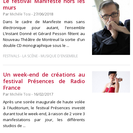
Le festival Manifeste hors les
murs
Par
Michèle Tosi
- 27/06/2018
Dans le cadre de Manifeste mais sans
électronique pour autant, l'ensemble
L'Instant Donné et Gérard Pesson fêtent au
Nouveau Théâtre de Montreuil la sortie d'un
double CD monographique sous le ...
-
-
FESTIVALS
LA SCÈNE
MUSIQUE D'ENSEMBLE
Un week-end de créations au
festival Présences de Radio
France
Par
Michèle Tosi
- 16/02/2017
Après une soirée inaugurale de haute volée
à l'Auditorium, le festival Présences investit
durant tout le week-end, à raison de 2 voire 3
manifestations par jour, les différents
studios de ...