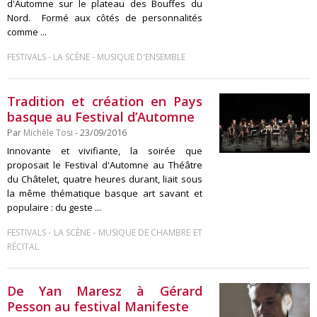
d'Automne sur le plateau des Bouffes du
Nord. Formé aux côtés de personnalités
comme ...
-
-
FESTIVALS
LA SCÈNE
MUSIQUE D'ENSEMBLE
Tradition et création en Pays
basque au Festival d’Automne
Par
Michèle Tosi
- 23/09/2016
Innovante et vivifiante, la soirée que
proposait le Festival d'Automne au Théâtre
du Châtelet, quatre heures durant, liait sous
la même thématique basque art savant et
populaire : du geste ...
-
-
FESTIVALS
LA SCÈNE
MUSIQUE DE CHAMBRE ET
RÉCITAL
De Yan Maresz à Gérard
Pesson au festival Manifeste