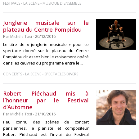
-
-
FESTIVALS
LA SCÈNE
MUSIQUE D'ENSEMBLE
Jonglerie musicale sur le
plateau du Centre Pompidou
Par
Michèle Tosi
- 20/12/2016
Le titre de « jonglerie musicale » pour ce
spectacle donné sur le plateau du Centre
Pompidou dit assez bien le croisement opéré
dans les œuvres du programme entre le ...
-
-
CONCERTS
LA SCÈNE
SPECTACLES DIVERS
Robert Piéchaud mis à
l’honneur par le Festival
d’Automne
Par
Michèle Tosi
- 21/10/2016
Peu connu des scènes de concert
parisiennes, le pianiste et compositeur
Robert Piéchaud est l'invité du Festival