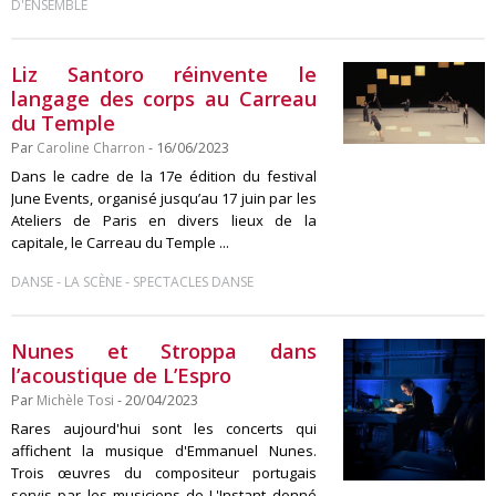
D'ENSEMBLE
Liz Santoro réinvente le
langage des corps au Carreau
du Temple
Par
Caroline Charron
- 16/06/2023
Dans le cadre de la 17e édition du festival
June Events, organisé jusqu’au 17 juin par les
Ateliers de Paris en divers lieux de la
capitale, le Carreau du Temple ...
-
-
DANSE
LA SCÈNE
SPECTACLES DANSE
Nunes et Stroppa dans
l’acoustique de L’Espro
Par
Michèle Tosi
- 20/04/2023
Rares aujourd'hui sont les concerts qui
affichent la musique d'Emmanuel Nunes.
Trois œuvres du compositeur portugais
servis par les musiciens de L'Instant donné