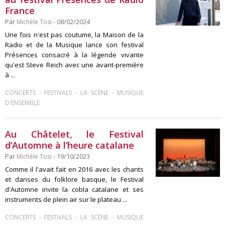
France
Par
Michèle Tosi
- 08/02/2024
Une fois n'est pas coutume, la Maison de la
Radio et de la Musique lance son festival
Présences consacré à la légende vivante
qu'est Steve Reich avec une avant-première
à ...
-
-
-
CONCERTS
FESTIVALS
LA SCÈNE
MUSIQUE
D'ENSEMBLE
Au Châtelet, le Festival
d’Automne à l’heure catalane
Par
Michèle Tosi
- 19/10/2023
Comme il l'avait fait en 2016 avec les chants
et danses du folklore basque, le Festival
d'Automne invite la cobla catalane et ses
instruments de plein air sur le plateau ...
-
-
-
CONCERTS
FESTIVALS
LA SCÈNE
MUSIQUE