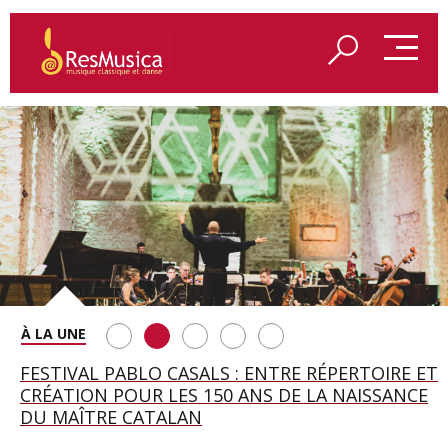
SAINT FRANÇOIS D’ASSISE À SALZBOURG, UNE
FESTIVAL PABLO CASALS : ENTRE RÉPERTOIRE ET
A BAYREUTH, LE 150E ANNIVERSAIRE DU RING
BETSY JOLAS FÊTE SON CENTIÈME
GEORGE BENJAMIN : « MES PARENTS AVAIENT
SOIRÉE IMMENSE PORTÉE PAR ROMEO
CRÉATION POUR LES 150 ANS DE LA NAISSANCE
WAGNÉRIEN GÉNÉRÉ PAR L’IA
ANNIVERSAIRE
CETTE EXIGENCE DE L’OBJET CISELÉ »
CASTELLUCCI ET MAXIME PASCAL
DU MAÎTRE CATALAN