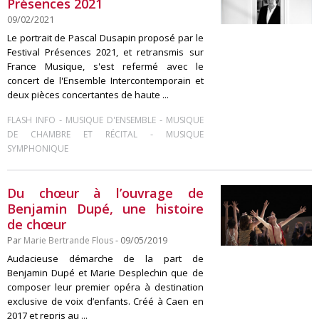
Présences 2021
09/02/2021
Le portrait de Pascal Dusapin proposé par le
Festival Présences 2021, et retransmis sur
France Musique, s'est refermé avec le
concert de l'Ensemble Intercontemporain et
deux pièces concertantes de haute ...
-
-
FLASH INFO
MUSIQUE D'ENSEMBLE
MUSIQUE
-
DE CHAMBRE ET RÉCITAL
MUSIQUE
SYMPHONIQUE
Du chœur à l’ouvrage de
Benjamin Dupé, une histoire
de chœur
Par
Marie Bertrande Flous
- 09/05/2019
Audacieuse démarche de la part de
Benjamin Dupé et Marie Desplechin que de
composer leur premier opéra à destination
exclusive de voix d’enfants. Créé à Caen en
2017 et repris au ...