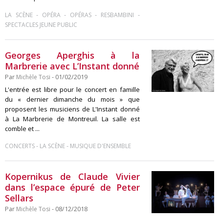
-
-
-
-
LA SCÈNE
OPÉRA
OPÉRAS
RESBAMBINI
SPECTACLES JEUNE PUBLIC
Georges Aperghis à la
Marbrerie avec L’Instant donné
Par
Michèle Tosi
- 01/02/2019
L'entrée est libre pour le concert en famille
du « dernier dimanche du mois » que
proposent les musiciens de L'Instant donné
à La Marbrerie de Montreuil. La salle est
comble et ...
-
-
CONCERTS
LA SCÈNE
MUSIQUE D'ENSEMBLE
Kopernikus de Claude Vivier
dans l’espace épuré de Peter
Sellars
Par
Michèle Tosi
- 08/12/2018