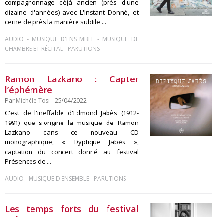
compagnonnage déjà ancien (près d'une
dizaine d'années) avec L'Instant Donné, et
cerne de près la manière subtile ...
-
-
AUDIO
MUSIQUE D'ENSEMBLE
MUSIQUE DE
-
CHAMBRE ET RÉCITAL
PARUTIONS
Ramon Lazkano : Capter
l’éphémère
Par
Michèle Tosi
- 25/04/2022
C'est de l'ineffable d'Edmond Jabès (1912-
1991) que s'origine la musique de Ramon
Lazkano dans ce nouveau CD
monographique, « Dyptique Jabès »,
captation du concert donné au festival
Présences de ...
-
-
AUDIO
MUSIQUE D'ENSEMBLE
PARUTIONS
Les temps forts du festival