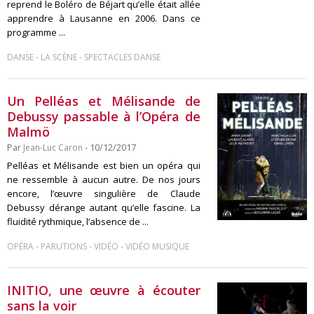
reprend le Boléro de Béjart qu’elle était allée
apprendre à Lausanne en 2006. Dans ce
programme ...
-
-
DANSE
LA SCÈNE
SPECTACLES DANSE
Un Pelléas et Mélisande de
Debussy passable à l’Opéra de
Malmö
Par
Jean-Luc Caron
- 10/12/2017
Pelléas et Mélisande est bien un opéra qui
ne ressemble à aucun autre. De nos jours
encore, l’œuvre singulière de Claude
Debussy dérange autant qu’elle fascine. La
fluidité rythmique, l’absence de ...
-
-
-
OPÉRA
PARUTIONS
VIDÉO
VIDÉO MUSIQUE
INITIO, une œuvre à écouter
sans la voir