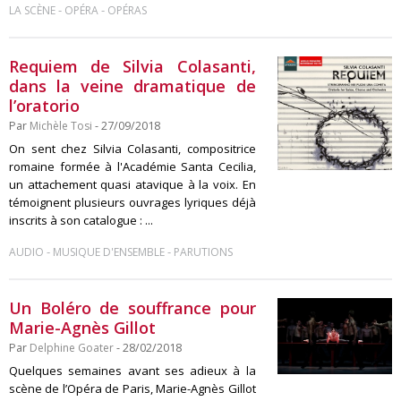
-
-
LA SCÈNE
OPÉRA
OPÉRAS
Requiem de Silvia Colasanti,
dans la veine dramatique de
l’oratorio
Par
Michèle Tosi
- 27/09/2018
On sent chez Silvia Colasanti, compositrice
romaine formée à l'Académie Santa Cecilia,
un attachement quasi atavique à la voix. En
témoignent plusieurs ouvrages lyriques déjà
inscrits à son catalogue : ...
-
-
AUDIO
MUSIQUE D'ENSEMBLE
PARUTIONS
Un Boléro de souffrance pour
Marie-Agnès Gillot
Par
Delphine Goater
- 28/02/2018
Quelques semaines avant ses adieux à la
scène de l’Opéra de Paris, Marie-Agnès Gillot