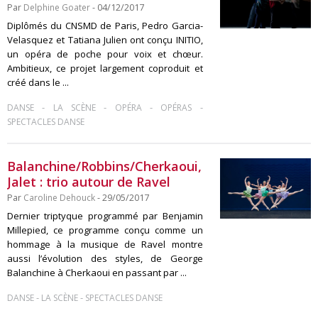
Par
Delphine Goater
- 04/12/2017
Diplômés du CNSMD de Paris, Pedro Garcia-
Velasquez et Tatiana Julien ont conçu INITIO,
un opéra de poche pour voix et chœur.
Ambitieux, ce projet largement coproduit et
créé dans le ...
-
-
-
-
DANSE
LA SCÈNE
OPÉRA
OPÉRAS
SPECTACLES DANSE
Balanchine/Robbins/Cherkaoui,
Jalet : trio autour de Ravel
Par
Caroline Dehouck
- 29/05/2017
Dernier triptyque programmé par Benjamin
Millepied, ce programme conçu comme un
hommage à la musique de Ravel montre
aussi l’évolution des styles, de George
Balanchine à Cherkaoui en passant par ...
-
-
DANSE
LA SCÈNE
SPECTACLES DANSE