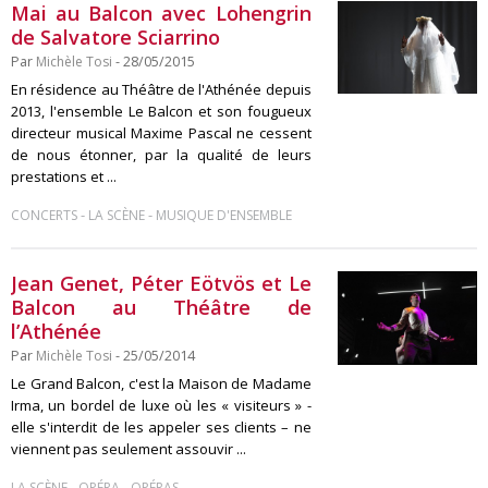
Mai au Balcon avec Lohengrin
de Salvatore Sciarrino
Par
Michèle Tosi
- 28/05/2015
En résidence au Théâtre de l'Athénée depuis
2013, l'ensemble Le Balcon et son fougueux
directeur musical Maxime Pascal ne cessent
de nous étonner, par la qualité de leurs
prestations et ...
-
-
CONCERTS
LA SCÈNE
MUSIQUE D'ENSEMBLE
Jean Genet, Péter Eötvös et Le
Balcon au Théâtre de
l’Athénée
Par
Michèle Tosi
- 25/05/2014
Le Grand Balcon, c'est la Maison de Madame
Irma, un bordel de luxe où les « visiteurs » -
elle s'interdit de les appeler ses clients – ne
viennent pas seulement assouvir ...
-
-
LA SCÈNE
OPÉRA
OPÉRAS