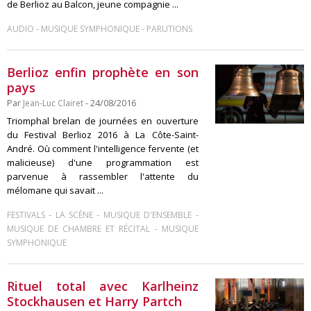
de Berlioz au Balcon, jeune compagnie ...
-
-
AUDIO
MUSIQUE SYMPHONIQUE
PARUTIONS
Berlioz enfin prophète en son
pays
Par
Jean-Luc Clairet
- 24/08/2016
Triomphal brelan de journées en ouverture
du Festival Berlioz 2016 à La Côte-Saint-
André. Où comment l'intelligence fervente (et
malicieuse) d'une programmation est
parvenue à rassembler l'attente du
mélomane qui savait ...
-
-
-
FESTIVALS
LA SCÈNE
MUSIQUE D'ENSEMBLE
-
MUSIQUE DE CHAMBRE ET RÉCITAL
MUSIQUE
SYMPHONIQUE
Rituel total avec Karlheinz
Stockhausen et Harry Partch