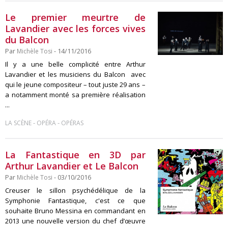
Le premier meurtre de
Lavandier avec les forces vives
du Balcon
Par
Michèle Tosi
- 14/11/2016
Il y a une belle complicité entre Arthur
Lavandier et les musiciens du Balcon avec
qui le jeune compositeur – tout juste 29 ans –
a notamment monté sa première réalisation
...
-
-
LA SCÈNE
OPÉRA
OPÉRAS
La Fantastique en 3D par
Arthur Lavandier et Le Balcon
Par
Michèle Tosi
- 03/10/2016
Creuser le sillon psychédélique de la
Symphonie Fantastique, c'est ce que
souhaite Bruno Messina en commandant en
2013 une nouvelle version du chef d’œuvre