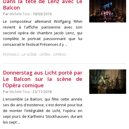
Dans la tête de Lenz avec Le
Balcon
Par
Michèle Tosi
- 19/03/2019
Le compositeur allemand Wolfgang Rihm
revient à l'affiche parisienne avec son
second opéra de chambre Jacob Lenz, qui
complète le portrait passionnant que lui
consacrait le festival Présences il y ...
-
-
-
FESTIVALS
LA SCÈNE
OPÉRA
OPÉRAS
Donnerstag aus Licht porté par
Le Balcon sur la scène de
l’Opéra comique
Par
Michèle Tosi
- 23/11/2018
L'ensemble Le Balcon, qui fête cette année
ses dix ans d'existence, s'est donné pour but
de monter l'intégralité de Licht, l'opéra en
sept jours de Karlheinz Stockhausen, durant
les sept ...