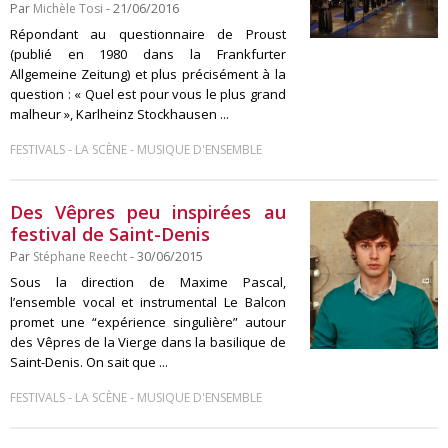
Par
Michèle Tosi
- 21/06/2016
Répondant au questionnaire de Proust
(publié en 1980 dans la Frankfurter
Allgemeine Zeitung) et plus précisément à la
question : « Quel est pour vous le plus grand
malheur », Karlheinz Stockhausen ...
-
-
FESTIVALS
LA SCÈNE
MUSIQUE D'ENSEMBLE
Des Vêpres peu inspirées au
festival de Saint-Denis
Par
Stéphane Reecht
- 30/06/2015
Sous la direction de Maxime Pascal,
l’ensemble vocal et instrumental Le Balcon
promet une “expérience singulière” autour
des Vêpres de la Vierge dans la basilique de
Saint-Denis. On sait que ...
-
-
FESTIVALS
LA SCÈNE
MUSIQUE D'ENSEMBLE