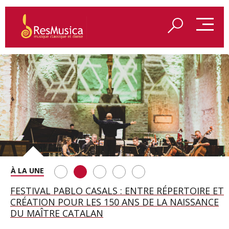
SAINT FRANÇOIS D’ASSISE À SALZBOURG, UNE
FESTIVAL PABLO CASALS : ENTRE RÉPERTOIRE ET
A BAYREUTH, LE 150E ANNIVERSAIRE DU RING
BETSY JOLAS FÊTE SON CENTIÈME
GEORGE BENJAMIN : « MES PARENTS AVAIENT
SOIRÉE IMMENSE PORTÉE PAR ROMEO
CRÉATION POUR LES 150 ANS DE LA NAISSANCE
WAGNÉRIEN GÉNÉRÉ PAR L’IA
ANNIVERSAIRE
CETTE EXIGENCE DE L’OBJET CISELÉ »
CASTELLUCCI ET MAXIME PASCAL
DU MAÎTRE CATALAN