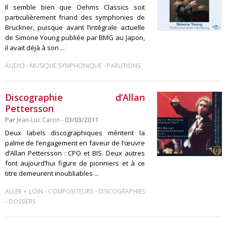
Il semble bien que Oehms Classics soit
particulièrement friand des symphonies de
Bruckner, puisque avant l’intégrale actuelle
de Simone Young publiée par BMG au Japon,
il avait déjà à son ...
-
-
AUDIO
MUSIQUE SYMPHONIQUE
PARUTIONS
Discographie d’Allan
Pettersson
Par
Jean-Luc Caron
- 03/03/2011
Deux labels discographiques méritent la
palme de l’engagement en faveur de l’œuvre
d’Allan Pettersson : CPO et BIS. Deux autres
font aujourd’hui figure de pionniers et à ce
titre demeurent inoubliables ...
-
-
ALLER + LOIN
COMPOSITEURS
DISCOGRAPHIES
-
DOSSIERS