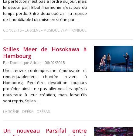
La perfection n'est pas à l'ordre du jour, mais
le détour par l'Elbphilharmonie n'est pas du
temps perdu. Entre deux opéras - la reprise
de l'inoubliable Lulu mise en scène par ...
-
-
CONCERTS
LA SCÈNE
MUSIQUE SYMPHONIQUE
Stilles Meer de Hosokawa à
Hambourg
Par
Dominique Adrian
- 06/02/2018
Une œuvre contemporaine émouvante et
remarquablement chantée revient à
Hambourg. Peut-être devrait-on toujours
procéder ainsi : ne pas aller voir les opéras
nouveaux à leur création, mais lorsqu'ils
sont repris. Stilles ...
-
-
LA SCÈNE
OPÉRA
OPÉRAS
Un nouveau Parsifal entre