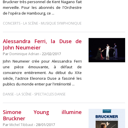
Bruckner très personnel de Kent Nagano fait
merveille. Pour les abonnés de l'Orchestre
de l'opéra de Hambourg, ce ...
-
-
CONCERTS
LA SCÈNE
MUSIQUE SYMPHONIQUE
Alessandra Ferri, la Duse de
John Neumeier
Par
Dominique Adrian
- 22/02/2017
John Neumeier crée pour Alessandra Ferri
une pièce émouvante, à défaut de
convaincre entièrement. Au début du XXe
siècle, l'actrice Eleonora Duse a fasciné les
publics du monde entier par l'intériorité ...
-
-
DANSE
LA SCÈNE
SPECTACLES DANSE
Simone Young illumine
Bruckner
Par
Michel Tibbaut
- 28/01/2017