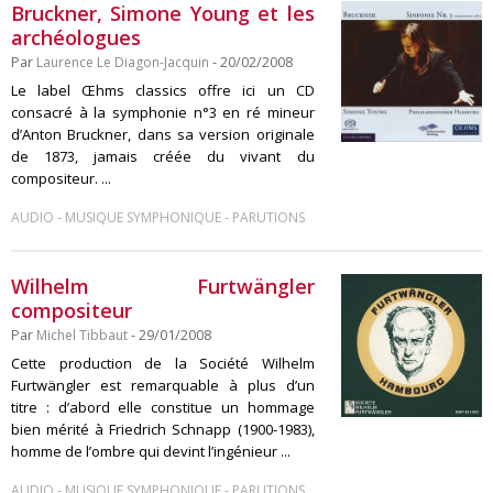
Bruckner, Simone Young et les
archéologues
Par
Laurence Le Diagon-Jacquin
- 20/02/2008
Le label Œhms classics offre ici un CD
consacré à la symphonie n°3 en ré mineur
d’Anton Bruckner, dans sa version originale
de 1873, jamais créée du vivant du
compositeur. ...
-
-
AUDIO
MUSIQUE SYMPHONIQUE
PARUTIONS
Wilhelm Furtwängler
compositeur
Par
Michel Tibbaut
- 29/01/2008
Cette production de la Société Wilhelm
Furtwängler est remarquable à plus d’un
titre : d’abord elle constitue un hommage
bien mérité à Friedrich Schnapp (1900-1983),
homme de l’ombre qui devint l’ingénieur ...
-
-
AUDIO
MUSIQUE SYMPHONIQUE
PARUTIONS