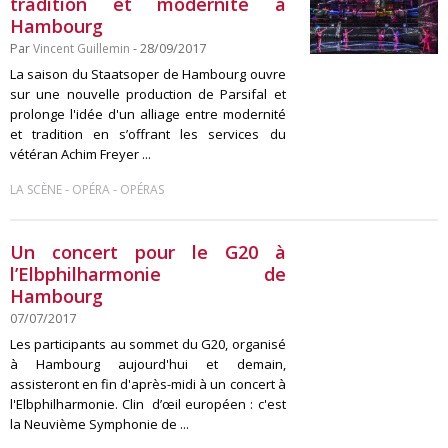
tradition et modernité à
Hambourg
Par
Vincent Guillemin
- 28/09/2017
La saison du Staatsoper de Hambourg ouvre
sur une nouvelle production de Parsifal et
prolonge l'idée d'un alliage entre modernité
et tradition en s’offrant les services du
vétéran Achim Freyer ...
-
-
LA SCÈNE
OPÉRA
OPÉRAS
Un concert pour le G20 à
l’Elbphilharmonie de
Hambourg
07/07/2017
Les participants au sommet du G20, organisé
à Hambourg aujourd'hui et demain,
assisteront en fin d'après-midi à un concert à
l'Elbphilharmonie. Clin d’œil européen : c'est
la Neuvième Symphonie de ...