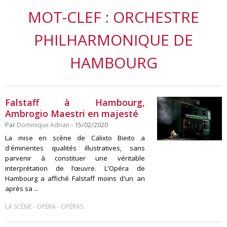
MOT-CLEF : ORCHESTRE
PHILHARMONIQUE DE
HAMBOURG
Falstaff à Hambourg,
Ambrogio Maestri en majesté
Par
Dominique Adrian
- 15/02/2020
La mise en scène de Calixto Bieito a
d'éminentes qualités illustratives, sans
parvenir à constituer une véritable
interprétation de l’œuvre. L'Opéra de
Hambourg a affiché Falstaff moins d'un an
après sa ...
-
-
LA SCÈNE
OPÉRA
OPÉRAS