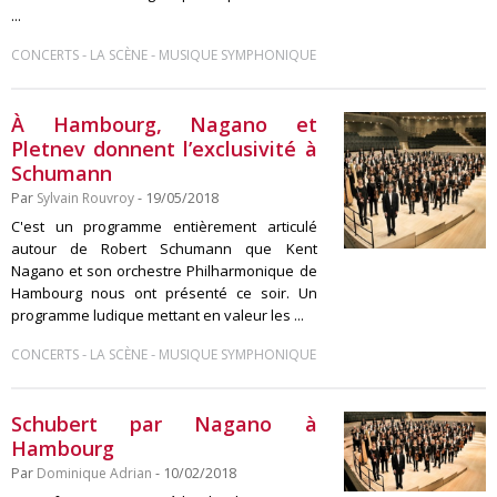
...
-
-
CONCERTS
LA SCÈNE
MUSIQUE SYMPHONIQUE
À Hambourg, Nagano et
Pletnev donnent l’exclusivité à
Schumann
Par
Sylvain Rouvroy
- 19/05/2018
C'est un programme entièrement articulé
autour de Robert Schumann que Kent
Nagano et son orchestre Philharmonique de
Hambourg nous ont présenté ce soir. Un
programme ludique mettant en valeur les ...
-
-
CONCERTS
LA SCÈNE
MUSIQUE SYMPHONIQUE
Schubert par Nagano à
Hambourg
Par
Dominique Adrian
- 10/02/2018