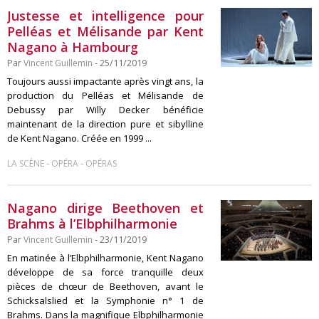
Justesse et intelligence pour
Pelléas et Mélisande par Kent
Nagano à Hambourg
Par
Vincent Guillemin
- 25/11/2019
Toujours aussi impactante après vingt ans, la
production du Pelléas et Mélisande de
Debussy par Willy Decker bénéficie
maintenant de la direction pure et sibylline
de Kent Nagano. Créée en 1999 ...
-
-
LA SCÈNE
OPÉRA
OPÉRAS
Nagano dirige Beethoven et
Brahms à l’Elbphilharmonie
Par
Vincent Guillemin
- 23/11/2019
En matinée à l’Elbphilharmonie, Kent Nagano
développe de sa force tranquille deux
pièces de chœur de Beethoven, avant le
Schicksalslied et la Symphonie n° 1 de
Brahms. Dans la magnifique Elbphilharmonie