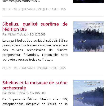
sommes pas morts tous ...
-
-
AUDIO
MUSIQUE SYMPHONIQUE
PARUTIONS
Sibelius, qualité suprême de
l’édition BIS
Par
Michel Tibbaut
- 30/12/2009
La saga Sibelius due au label suédois BIS se
poursuit avec ce huitième volume consacré à
des œuvres orchestrales de l’illustre
compositeur finlandais. Lorsqu’elle sera
achevée avec ses treize coffrets, ...
-
-
AUDIO
MUSIQUE SYMPHONIQUE
PARUTIONS
Sibelius et la musique de scène
orchestrale
Par
Michel Tibbaut
- 13/10/2008
De l’imposante Édition Sibelius chez BIS,
exceptionnelle intégrale en cours de la