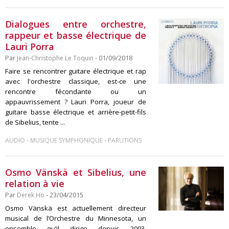
Dialogues entre orchestre,
rappeur et basse électrique de
Lauri Porra
Par
Jean-Christophe Le Toquin
- 01/09/2018
Faire se rencontrer guitare électrique et rap
avec l'orchestre classique, est-ce une
rencontre fécondante ou un
appauvrissement ? Lauri Porra, joueur de
guitare basse électrique et arrière-petit-fils
de Sibelius, tente ...
-
-
AUDIO
MUSIQUE SYMPHONIQUE
PARUTIONS
Osmo Vänskä et Sibelius, une
relation à vie
Par
Derek Ho
- 23/04/2015
Osmo Vänskä est actuellement directeur
musical de l’Orchestre du Minnesota, un
ensemble qu’il dirige depuis 2003.