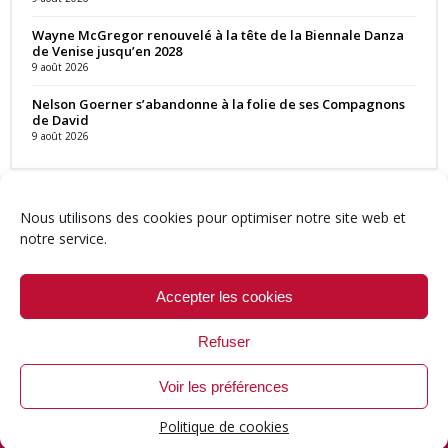
Wayne McGregor renouvelé à la tête de la Biennale Danza
de Venise jusqu’en 2028
9 août 2026
Nelson Goerner s’abandonne à la folie de ses Compagnons
de David
9 août 2026
Nous utilisons des cookies pour optimiser notre site web et
notre service.
Contact
Qui sommes-nous ?
Équipe
Newsletter
Annonces
Crédits & Mentions
Politique de cookies (UE)
Accepter les cookies
Refuser
Voir les préférences
© 1999-2026 ResMusica.net Tous droits réservés.
Politique de cookies