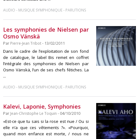
-
-
AUDIO
MUSIQUE SYMPHONIQUE
PARUTIONS
Les symphonies de Nielsen par
Osmo Vänskä
Par
Pierre-Jean Tribot
- 13/02/2011
Dans le cadre de l’exploitation de son fond
de catalogue, le label Bis remet en coffret
l’intégrale des symphonies de Nielsen par
Osmo Vänskä, l’un de ses chefs fétiches. La
...
-
-
AUDIO
MUSIQUE SYMPHONIQUE
PARUTIONS
Kalevi, Laponie, Symphonies
Par
Jean-Christophe Le Toquin
- 04/10/2010
«Est-ce que tu sais si la rose est nue / Ou si
elle n’a que ces vêtements ?». «Pourquoi,
quand mon enfance est morte, / nous ne