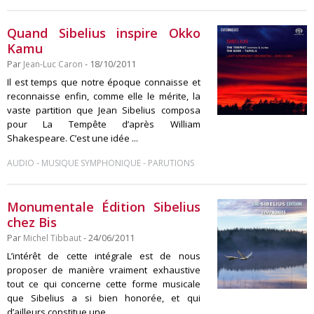
Quand Sibelius inspire Okko
Kamu
Par
Jean-Luc Caron
- 18/10/2011
Il est temps que notre époque connaisse et
reconnaisse enfin, comme elle le mérite, la
vaste partition que Jean Sibelius composa
pour La Tempête d’après William
Shakespeare. C’est une idée ...
-
-
AUDIO
MUSIQUE SYMPHONIQUE
PARUTIONS
Monumentale Édition Sibelius
chez Bis
Par
Michel Tibbaut
- 24/06/2011
L’intérêt de cette intégrale est de nous
proposer de manière vraiment exhaustive
tout ce qui concerne cette forme musicale
que Sibelius a si bien honorée, et qui
d’ailleurs constitue une ...