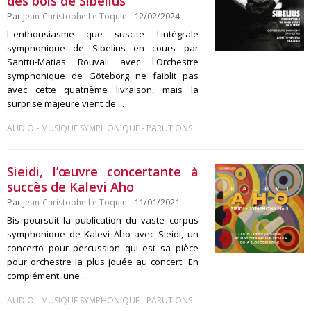
des bois de Sibelius
Par
Jean-Christophe Le Toquin
- 12/02/2024
L'enthousiasme que suscite l'intégrale
symphonique de Sibelius en cours par
Santtu-Matias Rouvali avec l'Orchestre
symphonique de Göteborg ne faiblit pas
avec cette quatrième livraison, mais la
surprise majeure vient de ...
-
-
AUDIO
MUSIQUE SYMPHONIQUE
PARUTIONS
Sieidi, l’œuvre concertante à
succès de Kalevi Aho
Par
Jean-Christophe Le Toquin
- 11/01/2021
Bis poursuit la publication du vaste corpus
symphonique de Kalevi Aho avec Sieidi, un
concerto pour percussion qui est sa pièce
pour orchestre la plus jouée au concert. En
complément, une ...
-
-
AUDIO
MUSIQUE SYMPHONIQUE
PARUTIONS