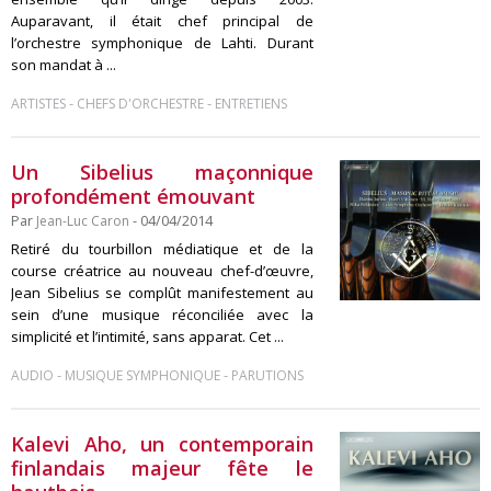
Auparavant, il était chef principal de
l’orchestre symphonique de Lahti. Durant
son mandat à ...
-
-
ARTISTES
CHEFS D'ORCHESTRE
ENTRETIENS
Un Sibelius maçonnique
profondément émouvant
Par
Jean-Luc Caron
- 04/04/2014
Retiré du tourbillon médiatique et de la
course créatrice au nouveau chef-d’œuvre,
Jean Sibelius se complût manifestement au
sein d’une musique réconciliée avec la
simplicité et l’intimité, sans apparat. Cet ...
-
-
AUDIO
MUSIQUE SYMPHONIQUE
PARUTIONS
Kalevi Aho, un contemporain
finlandais majeur fête le