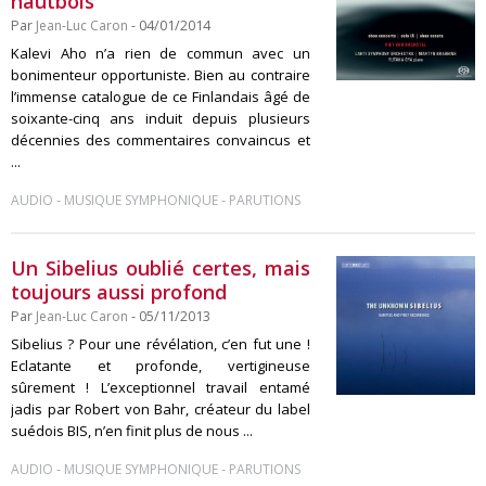
hautbois
Par
Jean-Luc Caron
- 04/01/2014
Kalevi Aho n’a rien de commun avec un
bonimenteur opportuniste. Bien au contraire
l’immense catalogue de ce Finlandais âgé de
soixante-cinq ans induit depuis plusieurs
décennies des commentaires convaincus et
...
-
-
AUDIO
MUSIQUE SYMPHONIQUE
PARUTIONS
Un Sibelius oublié certes, mais
toujours aussi profond
Par
Jean-Luc Caron
- 05/11/2013
Sibelius ? Pour une révélation, c’en fut une !
Eclatante et profonde, vertigineuse
sûrement ! L’exceptionnel travail entamé
jadis par Robert von Bahr, créateur du label
suédois BIS, n’en finit plus de nous ...
-
-
AUDIO
MUSIQUE SYMPHONIQUE
PARUTIONS