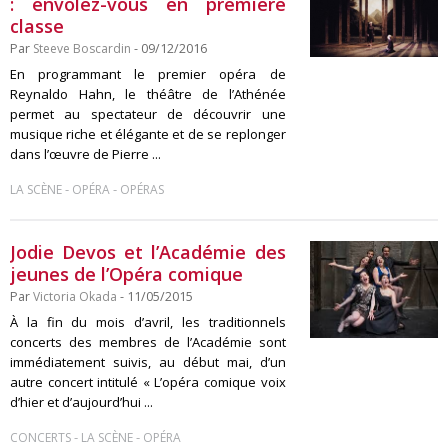
: envolez-vous en première
classe
Par
Steeve Boscardin
- 09/12/2016
En programmant le premier opéra de
Reynaldo Hahn, le théâtre de l’Athénée
permet au spectateur de découvrir une
musique riche et élégante et de se replonger
dans l’œuvre de Pierre ...
-
-
LA SCÈNE
OPÉRA
OPÉRAS
Jodie Devos et l’Académie des
jeunes de l’Opéra comique
Par
Victoria Okada
- 11/05/2015
À la fin du mois d’avril, les traditionnels
concerts des membres de l’Académie sont
immédiatement suivis, au début mai, d’un
autre concert intitulé « L’opéra comique voix
d’hier et d’aujourd’hui ...
-
-
CONCERTS
LA SCÈNE
OPÉRA