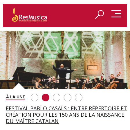
SAINT FRANÇOIS D’ASSISE À SALZBOURG, UNE
FESTIVAL PABLO CASALS : ENTRE RÉPERTOIRE ET
A BAYREUTH, LE 150E ANNIVERSAIRE DU RING
BETSY JOLAS FÊTE SON CENTIÈME
GEORGE BENJAMIN : « MES PARENTS AVAIENT
SOIRÉE IMMENSE PORTÉE PAR ROMEO
CRÉATION POUR LES 150 ANS DE LA NAISSANCE
WAGNÉRIEN GÉNÉRÉ PAR L’IA
ANNIVERSAIRE
CETTE EXIGENCE DE L’OBJET CISELÉ »
CASTELLUCCI ET MAXIME PASCAL
DU MAÎTRE CATALAN