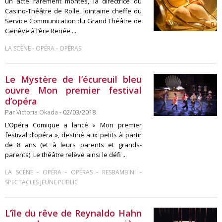
un acte rarement montés, la directrice du
Casino-Théâtre de Rolle, lointaine cheffe du
Service Communication du Grand Théâtre de
Genève à l’ère Renée ...
-
-
LA SCÈNE
OPÉRA
OPÉRAS
Le Mystère de l’écureuil bleu
ouvre Mon premier festival
d’opéra
Par
Victoria Okada
- 02/03/2018
L’Opéra Comique a lancé « Mon premier
festival d’opéra », destiné aux petits à partir
de 8 ans (et à leurs parents et grands-
parents). Le théâtre relève ainsi le défi ...
-
-
-
-
LA SCÈNE
OPÉRA
OPÉRAS
RESBAMBINI
SPECTACLES JEUNE PUBLIC
L’île du rêve de Reynaldo Hahn