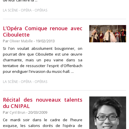
de leur carrière la ...
-
-
LA SCÈNE
OPÉRA
OPÉRAS
L’Opéra Comique renoue avec
Ciboulette
Par
Olivier Mabille
- 19/02/2013
Si l'on voulait absolument bougonner, on
pourrait dire que Ciboulette est une œuvre
charmante, mais un peu vaine dans sa
tentative de ressusciter l'esprit d'Offenbach
pour endiguer l'invasion du music-hall. ...
-
-
LA SCÈNE
OPÉRA
OPÉRAS
Récital des nouveaux talents
du CNIPAL
Par
Cyril Brun
- 20/03/2009
Ce mardi soir dans le cadre de l’heure
exquise, les salons dorés de l’opéra de