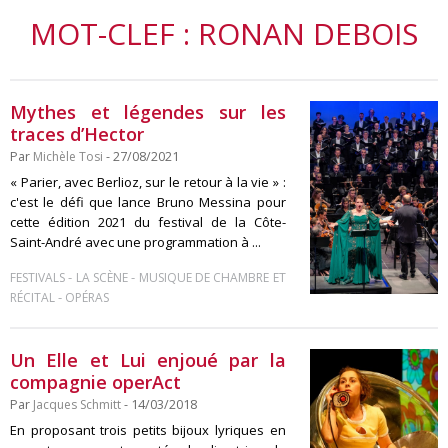
MOT-CLEF : RONAN DEBOIS
Mythes et légendes sur les
traces d’Hector
Par
Michèle Tosi
- 27/08/2021
« Parier, avec Berlioz, sur le retour à la vie » :
c'est le défi que lance Bruno Messina pour
cette édition 2021 du festival de la Côte-
Saint-André avec une programmation à ...
-
-
FESTIVALS
LA SCÈNE
MUSIQUE DE CHAMBRE ET
-
RÉCITAL
OPÉRAS
Un Elle et Lui enjoué par la
compagnie operAct
Par
Jacques Schmitt
- 14/03/2018
En proposant trois petits bijoux lyriques en