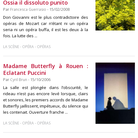
Ossia il dissoluto punito
Par
Francesca Guerrasio
- 15/02/2008
Don Giovanni est le plus contradictoire des
opéras de Mozart car n’étant ni un opéra
seria ni un opéra buffa, il est les deux à la
fois. La lutte des ...
-
-
LA SCÈNE
OPÉRA
OPÉRAS
Madame Butterfly à Rouen :
Eclatant Puccini
Par
Cyril Brun
- 15/10/2006
La salle est plongée dans l’obscurité, le
rideau n’est pas encore levé lorsque, clairs
et sonores, les premiers accords de Madame
Butterfly jaillissent, impétueux, du silence qui
les contenait. Ouverture franche ...
-
-
LA SCÈNE
OPÉRA
OPÉRAS