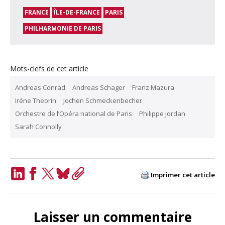
FRANCE
ÎLE-DE-FRANCE
PARIS
PHILHARMONIE DE PARIS
Mots-clefs de cet article
Andreas Conrad
Andreas Schager
Franz Mazura
Iréne Theorin
Jochen Schmeckenbecher
Orchestre de l’Opéra national de Paris
Philippe Jordan
Sarah Connolly
Imprimer cet article
LinkedIn
Facebook
Twitter
Bluesky
Copy
Link
Laisser un commentaire