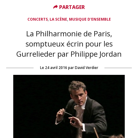
PARTAGER
PARTAGER
,
,
CONCERTS
LA SCÈNE
MUSIQUE D'ENSEMBLE
La Philharmonie de Paris,
somptueux écrin pour les
Gurrelieder par Philippe Jordan
Le
24 avril 2016
par
David Verdier