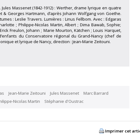
. Jules Massenet (1842-1912) : Werther, drame lyrique en quatre
lliet & Georges Hartmann, d’après Johann Wolfgang von Goethe.
umes : Leslie Travers. Lumières : Linus Fellbom. Avec : Edgaras
arlotte ; Philippe-Nicolas Martin, Albert ; Dima Bawab, Sophie;
 ; Erick Freulon, Johann ; Marie Mourton, Kätchen ; Louis Harquet,
 d’enfants du Conservatoire régional du Grand-Nancy (chef de
nique et lyrique de Nancy, direction : Jean-Marie Zeitouni.
as
Jean-Marie Zeitouni
Jules Massenet
Marc Barrard
hilippe-Nicolas Martin
Stéphanie d'Oustrac
Imprimer cet arti