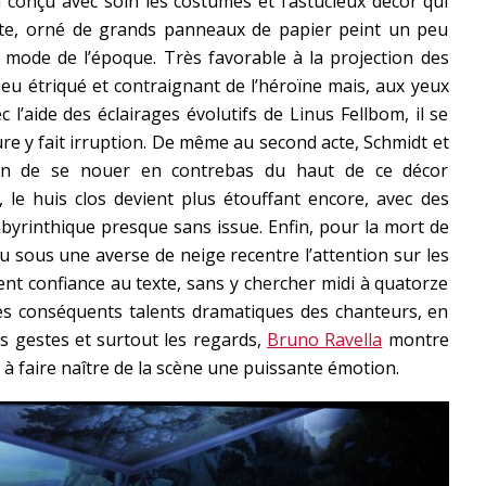
 conçu avec soin les costumes et l’astucieux décor qui
tte, orné de grands panneaux de papier peint un peu
 mode de l’époque. Très favorable à la projection des
 peu étriqué et contraignant de l’héroïne mais, aux yeux
l’aide des éclairages évolutifs de Linus Fellbom, il se
ure y fait irruption. De même au second acte, Schmidt et
in de se nouer en contrebas du haut de ce décor
 le huis clos devient plus étouffant encore, avec des
abyrinthique presque sans issue. Enfin, pour la mort de
u sous une averse de neige recentre l’attention sur les
nt confiance au texte, sans y chercher midi à quatorze
 les conséquents talents dramatiques des chanteurs, en
les gestes et surtout les regards,
Bruno Ravella
montre
t à faire naître de la scène une puissante émotion.