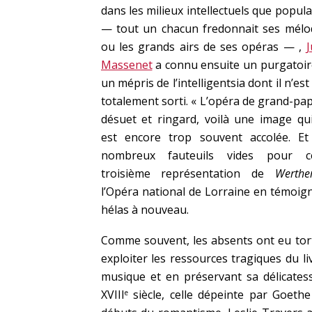
dans les milieux intellectuels que popula
— tout un chacun fredonnait ses mélo
ou les grands airs de ses opéras — ,
J
Massenet
a connu ensuite un purgatoir
un mépris de l’intelligentsia dont il n’est
totalement sorti. « L’opéra de grand-pap
désuet et ringard, voilà une image qui
est encore trop souvent accolée. Et
nombreux fauteuils vides pour ce
troisième représentation de
Werthe
l’Opéra national de Lorraine en témoig
hélas à nouveau.
Comme souvent, les absents ont eu tor
exploiter les ressources tragiques du li
musique et en préservant sa délicatess
XVIII
siècle, celle dépeinte par Goeth
e