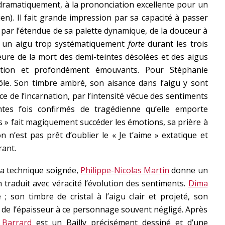
i dramatiquement, à la prononciation excellente pour un
ien). Il fait grande impression par sa capacité à passer
par l’étendue de sa palette dynamique, de la douceur à
er un aigu trop systématiquement
forte
durant les trois
heure de la mort des demi-teintes désolées et des aigus
ation et profondément émouvants. Pour Stéphanie
rôle. Son timbre ambré, son aisance dans l’aigu y sont
ce de l’incarnation, par l’intensité vécue des sentiments
ntes fois confirmés de tragédienne qu’elle emporte
tres » fait magiquement succéder les émotions, sa prière à
n n’est pas prêt d’oublier le « Je t’aime » extatique et
rant.
 sa technique soignée,
Philippe-Nicolas Martin
donne un
n traduit avec véracité l’évolution des sentiments.
Dima
 son timbre de cristal à l’aigu clair et projeté, son
t de l’épaisseur à ce personnage souvent négligé. Après
 Barrard
est un Bailly précisément dessiné et d’une