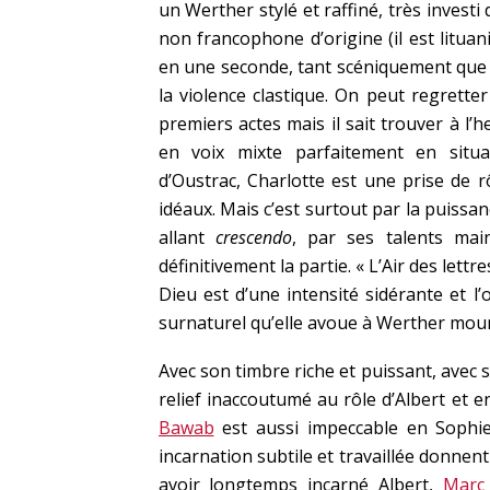
un Werther stylé et raffiné, très invest
non francophone d’origine (il est lituan
en une seconde, tant scéniquement que 
la violence clastique. On peut regrett
premiers actes mais il sait trouver à l’
en voix mixte parfaitement en situ
d’Oustrac, Charlotte est une prise de 
idéaux. Mais c’est surtout par la puissan
allant
crescendo
, par ses talents mai
définitivement la partie. « L’Air des let
Dieu est d’une intensité sidérante et l’o
surnaturel qu’elle avoue à Werther mou
Avec son timbre riche et puissant, avec
relief inaccoutumé au rôle d’Albert et e
Bawab
est aussi impeccable en Sophie ;
incarnation subtile et travaillée donnen
avoir longtemps incarné Albert,
Marc