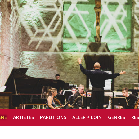
ÈNE
ARTISTES
PARUTIONS
ALLER + LOIN
GENRES
RE