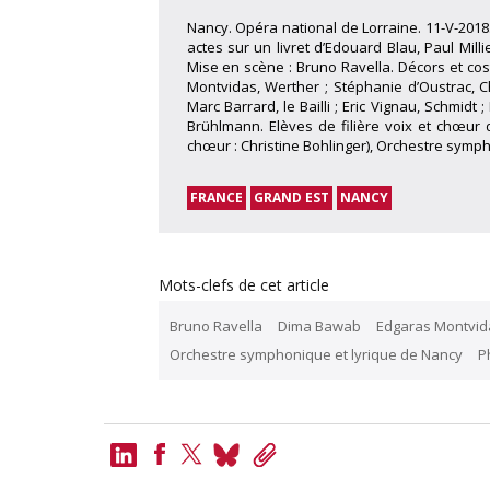
Nancy. Opéra national de Lorraine. 11-V-2018
actes sur un livret d’Edouard Blau, Paul Mi
Mise en scène : Bruno Ravella. Décors et cost
Montvidas, Werther ; Stéphanie d’Oustrac, Ch
Marc Barrard, le Bailli ; Eric Vignau, Schmidt
Brühlmann. Elèves de filière voix et chœur
chœur : Christine Bohlinger), Orchestre sympho
FRANCE
GRAND EST
NANCY
Mots-clefs de cet article
Bruno Ravella
Dima Bawab
Edgaras Montvid
Orchestre symphonique et lyrique de Nancy
P
LinkedIn
Bluesky
Copy
Link
Facebook
Twitter