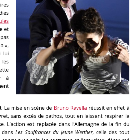
ires
dies
ules
e et
 pas
a »,
 lui
 les
tte
r
à
nent
t. La mise en scène de
Bruno Ravella
réussit en effet à
vret, sans excès de pathos, tout en laissant respirer la
e. L’action est replacée dans l’Allemagne de la fin du
e dans
Les Souffrances du jeune Werther
, celle des tout