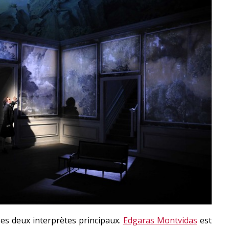
es deux interprètes principaux.
Edgaras Montvidas
est