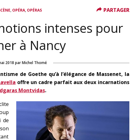
PARTAGER
PARTAGER
,
,
SCÈNE
OPÉRA
OPÉRAS
émotions intenses pour
her à Nancy
mai 2018
par
Michel Thomé
ntisme de Goethe qu’à l’élégance de Massenet, la
avella
offre un cadre parfait aux deux incarnations
dgaras Montvidas
.
lite
oup
i de
son
tant