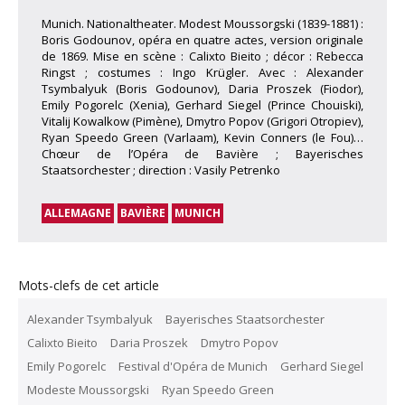
Munich. Nationaltheater. Modest Moussorgski (1839-1881) :
Boris Godounov, opéra en quatre actes, version originale
de 1869. Mise en scène : Calixto Bieito ; décor : Rebecca
Ringst ; costumes : Ingo Krügler. Avec : Alexander
Tsymbalyuk (Boris Godounov), Daria Proszek (Fiodor),
Emily Pogorelc (Xenia), Gerhard Siegel (Prince Chouiski),
Vitalij Kowalkow (Pimène), Dmytro Popov (Grigori Otropiev),
Ryan Speedo Green (Varlaam), Kevin Conners (le Fou)…
Chœur de l’Opéra de Bavière ; Bayerisches
Staatsorchester ; direction : Vasily Petrenko
ALLEMAGNE
BAVIÈRE
MUNICH
Mots-clefs de cet article
Alexander Tsymbalyuk
Bayerisches Staatsorchester
Calixto Bieito
Daria Proszek
Dmytro Popov
Emily Pogorelc
Festival d'Opéra de Munich
Gerhard Siegel
Modeste Moussorgski
Ryan Speedo Green