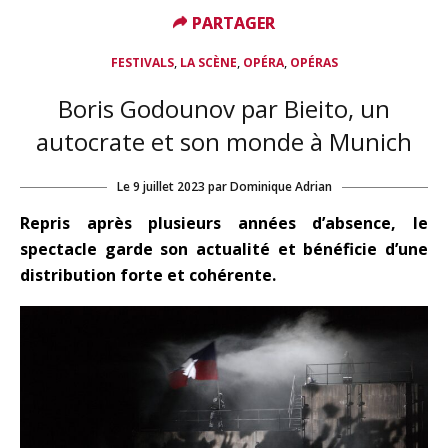
PARTAGER
PARTAGER
,
,
,
FESTIVALS
LA SCÈNE
OPÉRA
OPÉRAS
Boris Godounov par Bieito, un
autocrate et son monde à Munich
Le
9 juillet 2023
par
Dominique Adrian
Repris après plusieurs années d’absence, le
spectacle garde son actualité et bénéficie d’une
distribution forte et cohérente.