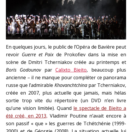
En quelques jours, le public de l’Opéra de Bavière peut
revoir
Guerre et Paix
de Prokofiev dans la mise en
scène de Dmitri Tcherniakov créée au printemps et
Boris Godounov
par
Calixto Bieito
, beaucoup plus
ancienne – il ne manque pour compléter ce panorama
russe que l’admirable
Khovanchtchina
par Tcherniakov,
créée en 2007, plus actuelle que jamais, mais hélas
sortie trop vite du répertoire (un DVD n’en livre
qu’une vision limitée). Quand
le spectacle de Bieito a
été créé, en 2013,
Vladimir Poutine n’avait encore à
son passif « que » les guerres de Tchétchénie (1999-
2000) et de Géorgie (2008). La situation actuelle lui