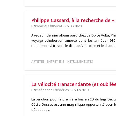
Philippe Cassard, à la recherche de «
Par
Maciej Chiżyński
- 22/06/2020
Avec son dernier album paru chez La Dolce Volta, Ph
voyage schubertien amorcé dans les années 1980
notamment à travers le disque Ambroisie et le disque A
-
-
ARTISTES
ENTRETIENS
INSTRUMENTISTES
La vélocité transcendante (et oublié
Par
Stéphane Friédérich
- 22/12/2019
La parution pour la première fois en CD du legs Decca
Cécile Ousset est une magnifique opportunité pour 
début des ...