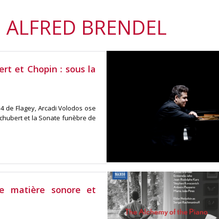
: ALFRED BRENDEL
rt et Chopin : sous la
 4 de Flagey, Arcadi Volodos ose
Schubert et la Sonate funèbre de
e matière sonore et