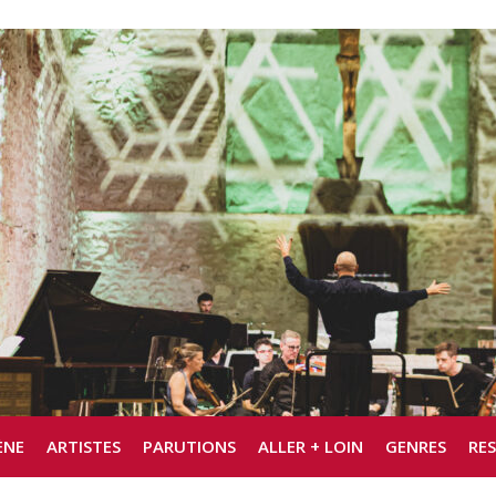
ÈNE
ARTISTES
PARUTIONS
ALLER + LOIN
GENRES
RE