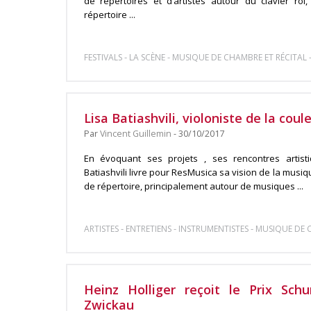
de répertoires et d’artistes autour du clavier roi,
répertoire ...
-
-
FESTIVALS
LA SCÈNE
MUSIQUE DE CHAMBRE ET RÉCITAL
Lisa Batiashvili, violoniste de la coul
Par
Vincent Guillemin
- 30/10/2017
En évoquant ses projets , ses rencontres artisti
Batiashvili livre pour ResMusica sa vision de la musi
de répertoire, principalement autour de musiques ...
-
-
-
ARTISTES
ENTRETIENS
INSTRUMENTISTES
MUSIQUE DE C
Heinz Holliger reçoit le Prix Sch
Zwickau