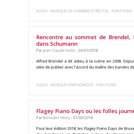
-
-
AUDIO
MUSIQUE DE CHAMBRE ET RÉCITAL
PARUTIONS
Rencontre au sommet de Brendel, R
dans Schumann
Par
Jean-Claude Hulot
- 20/07/2018
Alfred Brendel a dit adieu à la scène en 2008. Depu
idée de publier avec l'accord du maître des bandes de 
-
-
AUDIO
MUSIQUE SYMPHONIQUE
PARUTIONS
Flagey Piano Days ou les folles journ
Par
Benedict Hévry
- 01/03/2018
Pour leur édition 2018, les Flagey Piano Days de Brux