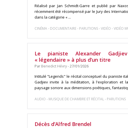
Réalisé par Jan Schmidt-Garre et publié par Naxo
récemment été récompensé par le Jury des Internatio
dans la catégorie « ...
-
-
-
-
CINÉMA
DOCUMENTAIRE
PARUTIONS
VIDÉO
VIDÉO M
Le pianiste Alexander Gadjie
« légendaire » à plus d’un titre
Par
Benedict Hévry
- 27/01/2026
Intitulé "Legends" le récital conceptuel du pianiste it
Gadjiev invite à la méditation, à l'exploration et l
paysage sonore aux dimensions poétiques, fantastiqu
-
-
AUDIO
MUSIQUE DE CHAMBRE ET RÉCITAL
PARUTIONS
Décès d’Alfred Brendel