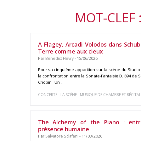
MOT-CLEF 
A Flagey, Arcadi Volodos dans Schube
Terre comme aux cieux
Par
Benedict Hévry
- 15/06/2026
Pour sa cinquième apparition sur la scène du Studio
la confrontation entre la Sonate-Fantaisie D. 894 de 
Chopin. Un ...
-
-
CONCERTS
LA SCÈNE
MUSIQUE DE CHAMBRE ET RÉCITAL
The Alchemy of the Piano : entr
présence humaine
Par
Salvatore Sclafani
- 11/03/2026