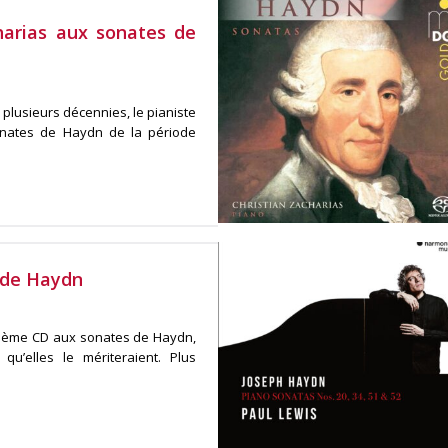
harias aux sonates de
 plusieurs décennies, le pianiste
onates de Haydn de la période
 de Haydn
xième CD aux sonates de Haydn,
u’elles le mériteraient. Plus