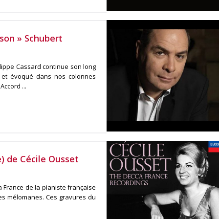
 son » Schubert
ilippe Cassard continue son long
 et évoqué dans nos colonnes
ccord ...
e) de Cécile Ousset
 France de la pianiste française
les mélomanes. Ces gravures du