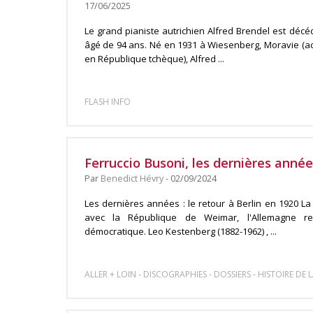
17/06/2025
Le grand pianiste autrichien Alfred Brendel est décéd
âgé de 94 ans. Né en 1931 à Wiesenberg, Moravie (a
en République tchèque), Alfred ...
FLASH INFO
Ferruccio Busoni, les dernières année
Par
Benedict Hévry
- 02/09/2024
Les dernières années : le retour à Berlin en 1920 L
avec la République de Weimar, l'Allemagne ret
démocratique. Leo Kestenberg (1882-1962) , ...
-
-
-
ALLER + LOIN
DISCOGRAPHIES
DOSSIERS
HISTOIRE DE 