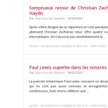
Somptueux retour de Christian Zac
Haydn
Par
Alain Huc de Vaubert
- 15/04/2023
Après s’être éloigné de ce répertoire en solo pendant
allemand Christian Zacharias nous offre quatre s
intermédiaire. On n’associe pas immédiatement la ...
-
-
AUDIO
MUSIQUE DE CHAMBRE ET RÉCITAL
PARUTIONS
Paul Lewis superbe dans les sonates
Par
Alain Huc de Vaubert
- 18/02/2022
Le pianiste britannique Paul Lewis consacre un deu
qui ne sont pas aussi connues et enregistrées q
nombreuses, mais moins célèbres que ...
-
-
AUDIO
MUSIQUE DE CHAMBRE ET RÉCITAL
PARUTIONS