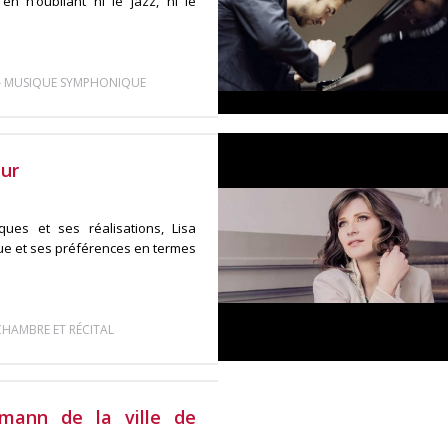
 en n’oubliant ni le jazz, ni le
-
MUSIQUE SYMPHONIQUE
eur
ques et ses réalisations, Lisa
que et ses préférences en termes
HAMBRE ET RÉCITAL
umann de la ville de