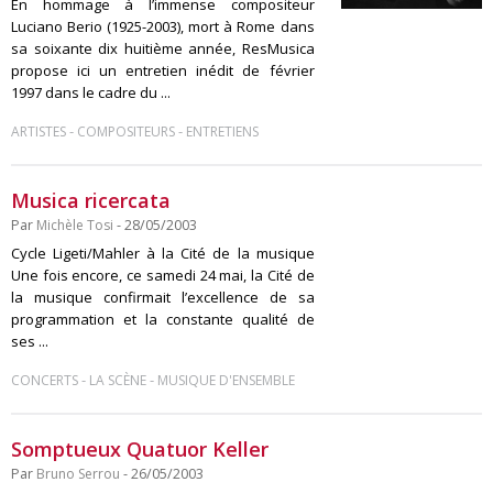
En hommage à l’immense compositeur
Luciano Berio (1925-2003), mort à Rome dans
sa soixante dix huitième année, ResMusica
propose ici un entretien inédit de février
1997 dans le cadre du ...
-
-
ARTISTES
COMPOSITEURS
ENTRETIENS
Musica ricercata
Par
Michèle Tosi
- 28/05/2003
Cycle Ligeti/Mahler à la Cité de la musique
Une fois encore, ce samedi 24 mai, la Cité de
la musique confirmait l’excellence de sa
programmation et la constante qualité de
ses ...
-
-
CONCERTS
LA SCÈNE
MUSIQUE D'ENSEMBLE
Somptueux Quatuor Keller
Par
Bruno Serrou
- 26/05/2003