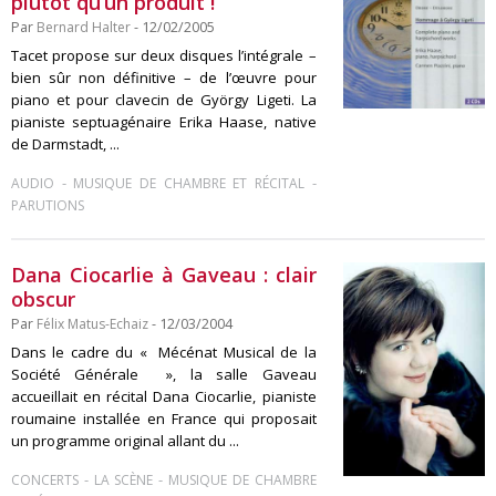
plutôt qu’un produit !
Par
Bernard Halter
- 12/02/2005
Tacet propose sur deux disques l’intégrale –
bien sûr non définitive – de l’œuvre pour
piano et pour clavecin de György Ligeti. La
pianiste septuagénaire Erika Haase, native
de Darmstadt, ...
-
-
AUDIO
MUSIQUE DE CHAMBRE ET RÉCITAL
PARUTIONS
Dana Ciocarlie à Gaveau : clair
obscur
Par
Félix Matus-Echaiz
- 12/03/2004
Dans le cadre du « Mécénat Musical de la
Société Générale », la salle Gaveau
accueillait en récital Dana Ciocarlie, pianiste
roumaine installée en France qui proposait
un programme original allant du ...
-
-
CONCERTS
LA SCÈNE
MUSIQUE DE CHAMBRE