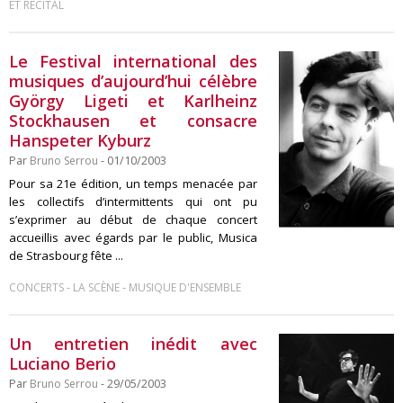
ET RÉCITAL
Le Festival international des
musiques d’aujourd’hui célèbre
György Ligeti et Karlheinz
Stockhausen et consacre
Hanspeter Kyburz
Par
Bruno Serrou
- 01/10/2003
Pour sa 21e édition, un temps menacée par
les collectifs d’intermittents qui ont pu
s’exprimer au début de chaque concert
accueillis avec égards par le public, Musica
de Strasbourg fête ...
-
-
CONCERTS
LA SCÈNE
MUSIQUE D'ENSEMBLE
Un entretien inédit avec
Luciano Berio
Par
Bruno Serrou
- 29/05/2003