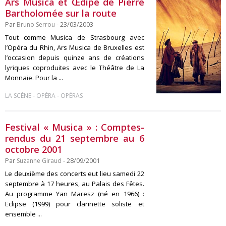
Ars Musica et Œdipe de Pierre
Bartholomée sur la route
Par
Bruno Serrou
- 23/03/2003
Tout comme Musica de Strasbourg avec
l’Opéra du Rhin, Ars Musica de Bruxelles est
l’occasion depuis quinze ans de créations
lyriques coproduites avec le Théâtre de La
Monnaie. Pour la ...
-
-
LA SCÈNE
OPÉRA
OPÉRAS
Festival « Musica » : Comptes-
rendus du 21 septembre au 6
octobre 2001
Par
Suzanne Giraud
- 28/09/2001
Le deuxième des concerts eut lieu samedi 22
septembre à 17 heures, au Palais des Fêtes.
Au programme Yan Maresz (né en 1966) :
Eclipse (1999) pour clarinette soliste et
ensemble ...