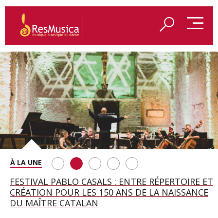
SAINT FRANÇOIS D’ASSISE À SALZBOURG, UNE
FESTIVAL PABLO CASALS : ENTRE RÉPERTOIRE ET
A BAYREUTH, LE 150E ANNIVERSAIRE DU RING
BETSY JOLAS FÊTE SON CENTIÈME
GEORGE BENJAMIN : « MES PARENTS AVAIENT
SOIRÉE IMMENSE PORTÉE PAR ROMEO
CRÉATION POUR LES 150 ANS DE LA NAISSANCE
WAGNÉRIEN GÉNÉRÉ PAR L’IA
ANNIVERSAIRE
CETTE EXIGENCE DE L’OBJET CISELÉ »
CASTELLUCCI ET MAXIME PASCAL
DU MAÎTRE CATALAN