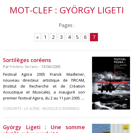
MOT-CLEF : GYÖRGY LIGETI
Pages :
«
1
2
3
4
5
6
7
Sortilèges coréens
Par
Fréderic Serrano
- 13/06/2005
Festival Agora 2005 Franck Madlener,
nouveau directeur artistique de l’IRCAM,
(Institut de Recherche et de Création
Acoustique et Musicale), a inauguré son
premier festival Agora, du 2 au 11 juin 2005. ...
-
-
CONCERTS
LA SCÈNE
MUSIQUE D'ENSEMBLE
György Ligeti : Une somme