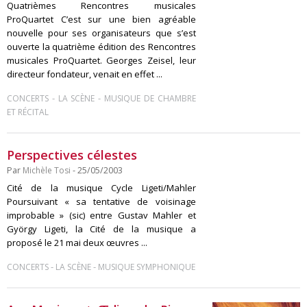
Quatrièmes Rencontres musicales
ProQuartet C’est sur une bien agréable
nouvelle pour ses organisateurs que s’est
ouverte la quatrième édition des Rencontres
musicales ProQuartet. Georges Zeisel, leur
directeur fondateur, venait en effet ...
-
-
CONCERTS
LA SCÈNE
MUSIQUE DE CHAMBRE
ET RÉCITAL
Perspectives célestes
Par
Michèle Tosi
- 25/05/2003
Cité de la musique Cycle Ligeti/Mahler
Poursuivant « sa tentative de voisinage
improbable » (sic) entre Gustav Mahler et
György Ligeti, la Cité de la musique a
proposé le 21 mai deux œuvres ...
-
-
CONCERTS
LA SCÈNE
MUSIQUE SYMPHONIQUE