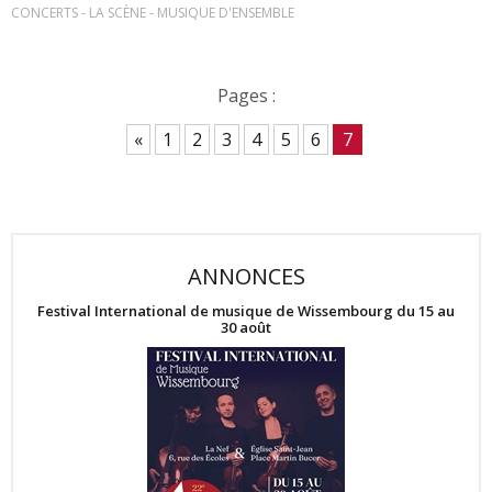
-
-
CONCERTS
LA SCÈNE
MUSIQUE D'ENSEMBLE
Pages :
«
1
2
3
4
5
6
7
ANNONCES
Festival International de musique de Wissembourg du 15 au
30 août