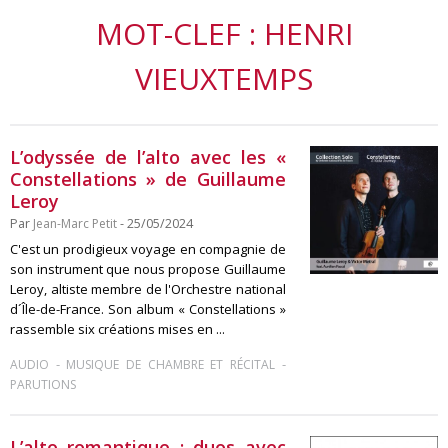
MOT-CLEF : HENRI
VIEUXTEMPS
L’odyssée de l’alto avec les «
Constellations » de Guillaume
Leroy
Par
Jean-Marc Petit
- 25/05/2024
C'est un prodigieux voyage en compagnie de
son instrument que nous propose Guillaume
Leroy, altiste membre de l'Orchestre national
d´Île-de-France. Son album « Constellations »
rassemble six créations mises en ...
-
-
AUDIO
MUSIQUE DE CHAMBRE ET RÉCITAL
PARUTIONS
L’alto romantique : duos avec