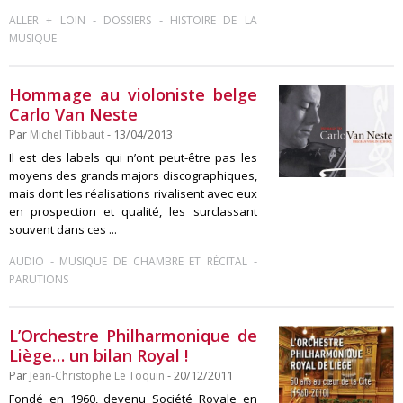
-
-
ALLER + LOIN
DOSSIERS
HISTOIRE DE LA
MUSIQUE
Hommage au violoniste belge
Carlo Van Neste
Par
Michel Tibbaut
- 13/04/2013
Il est des labels qui n’ont peut-être pas les
moyens des grands majors discographiques,
mais dont les réalisations rivalisent avec eux
en prospection et qualité, les surclassant
souvent dans ces ...
-
-
AUDIO
MUSIQUE DE CHAMBRE ET RÉCITAL
PARUTIONS
L’Orchestre Philharmonique de
Liège… un bilan Royal !
Par
Jean-Christophe Le Toquin
- 20/12/2011
Fondé en 1960, devenu Société Royale en