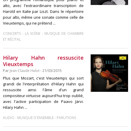
alto, avec l'extraordinaire transcription de
Harold en Italie par Liszt. Dans le répertoire
pour alto, même une sonate comme celle de
Vieuxtemps, qui ne prétend ...
-
-
CONCERTS
LA SCÈNE
MUSIQUE DE CHAMBRE
ET RÉCITAL
Hilary Hahn ressuscite
Vieuxtemps
Par
Jean-Claude Hulot
- 21/03/2015
Plus que Mozart, c'est Vieuxtemps qui sort
grandi de l'interprétation d'Hilary Hahn qui
ressuscite ainsi l'âme d'un grand
compositeur virtuose aujourd'hui trop oublié,
avec l'active participation de Paavo Järvi.
Hilary Hahn ...
-
-
AUDIO
MUSIQUE D'ENSEMBLE
PARUTIONS