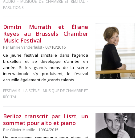
-
-
AUDIO
MUSIQUE DE CHAMBRE ET RÉCITAL
PARUTIONS
Dimitri Murrath et Éliane
Reyes au Brussels Chamber
Music Festival
Par
Emilie Vanderhulst
- 07/10/2016
Ce jeune festival s’installe dans l’agenda
bruxellois et se développe d’année en
année. Si les grands noms de la scène
internationale s’y produisent, le festival
accueille également de grands talents ...
-
-
FESTIVALS
LA SCÈNE
MUSIQUE DE CHAMBRE ET
RÉCITAL
Berlioz transcrit par Liszt, un
sommet pour alto et piano
Par
Olivier Mabille
- 10/04/2015
Un programme romantique pour piano et