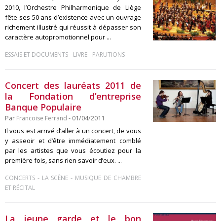
2010, l’Orchestre Philharmonique de Liège
fête ses 50 ans d’existence avec un ouvrage
richement illustré qui réussit à dépasser son
caractère autopromotionnel pour ...
-
-
ESSAIS ET DOCUMENTS
LIVRE
PARUTIONS
Concert des lauréats 2011 de
la Fondation d’entreprise
Banque Populaire
Par
Francoise Ferrand
- 01/04/2011
Il vous est arrivé d’aller à un concert, de vous
y asseoir et d’être immédiatement comblé
par les artistes que vous écoutiez pour la
première fois, sans rien savoir d’eux. ...
-
-
CONCERTS
LA SCÈNE
MUSIQUE DE CHAMBRE
ET RÉCITAL
La jeune garde et le bon