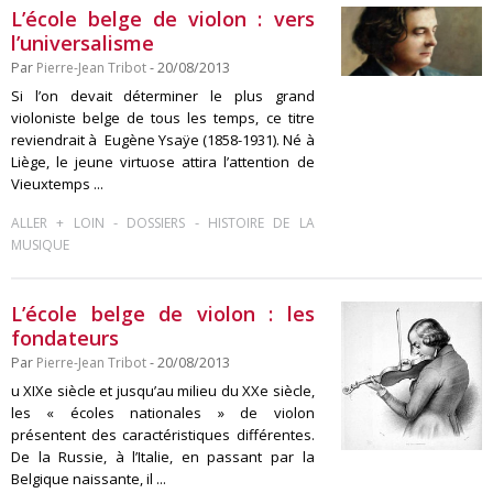
L’école belge de violon : vers
l’universalisme
Par
Pierre-Jean Tribot
- 20/08/2013
Si l’on devait déterminer le plus grand
violoniste belge de tous les temps, ce titre
reviendrait à Eugène Ysaÿe (1858-1931). Né à
Liège, le jeune virtuose attira l’attention de
Vieuxtemps ...
-
-
ALLER + LOIN
DOSSIERS
HISTOIRE DE LA
MUSIQUE
L’école belge de violon : les
fondateurs
Par
Pierre-Jean Tribot
- 20/08/2013
u XIXe siècle et jusqu’au milieu du XXe siècle,
les « écoles nationales » de violon
présentent des caractéristiques différentes.
De la Russie, à l’Italie, en passant par la
Belgique naissante, il ...