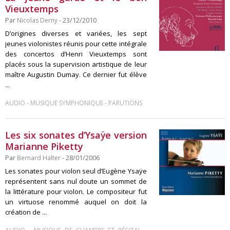
Vieuxtemps
Par
Nicolas Derny
- 23/12/2010
D’origines diverses et variées, les sept
jeunes violonistes réunis pour cette intégrale
des concertos d’Henri Vieuxtemps sont
placés sous la supervision artistique de leur
maître Augustin Dumay. Ce dernier fut élève
...
-
-
AUDIO
MUSIQUE SYMPHONIQUE
PARUTIONS
Les six sonates d’Ysaÿe version
Marianne Piketty
Par
Bernard Halter
- 28/01/2006
Les sonates pour violon seul d’Eugène Ysaÿe
représentent sans nul doute un sommet de
la littérature pour violon. Le compositeur fut
un virtuose renommé auquel on doit la
création de ...