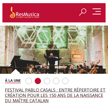
SAINT FRANÇOIS D’ASSISE À SALZBOURG, UNE
FESTIVAL PABLO CASALS : ENTRE RÉPERTOIRE ET
A BAYREUTH, LE 150E ANNIVERSAIRE DU RING
BETSY JOLAS FÊTE SON CENTIÈME
GEORGE BENJAMIN : « MES PARENTS AVAIENT
SOIRÉE IMMENSE PORTÉE PAR ROMEO
CRÉATION POUR LES 150 ANS DE LA NAISSANCE
WAGNÉRIEN GÉNÉRÉ PAR L’IA
ANNIVERSAIRE
CETTE EXIGENCE DE L’OBJET CISELÉ »
CASTELLUCCI ET MAXIME PASCAL
DU MAÎTRE CATALAN