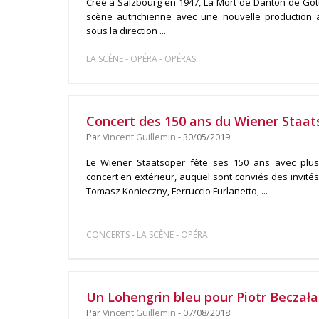
Créé à Salzbourg en 1947, La Mort de Danton de Got
scène autrichienne avec une nouvelle production 
sous la direction ...
-
-
LA SCÈNE
OPÉRA
OPÉRAS
Concert des 150 ans du Wiener Staat
Par
Vincent Guillemin
- 30/05/2019
Le Wiener Staatsoper fête ses 150 ans avec plus
concert en extérieur, auquel sont conviés des invit
Tomasz Konieczny, Ferruccio Furlanetto, ...
-
-
CONCERTS
LA SCÈNE
OPÉRA
Un Lohengrin bleu pour Piotr Beczał
Par
Vincent Guillemin
- 07/08/2018