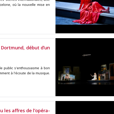
celone, où la nouvelle mise en
 Dortmund, début d’un
 le public s'enthousiasme à bon
mment à l'écoute de la musique.
 les affres de l’opéra-