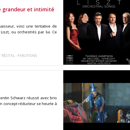
e grandeur et intimité
isseur, voici une tentative de
Liszt, ou orchestrés par lui. Ce
-
 RÉCITAL
PARUTIONS
entin Schwarz réussit avec brio
on concept réducteur se heurte à