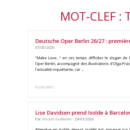
MOT-CLEF :
Deutsche Oper Berlin 26/27 : premièr
07/05/2026
"Make Love..." en ces temps difficiles le slogan de
Oper Berlin, accompagné des illustrations d'Olga Prad
l'actualité inquiétante, car ...
FLASH INFO
Lise Davidsen prend Isolde à Barcelo
Par
Vincent Guillemin
- 29/01/2026
Attendue en Isolde depuis qu’elle est apparue sur l