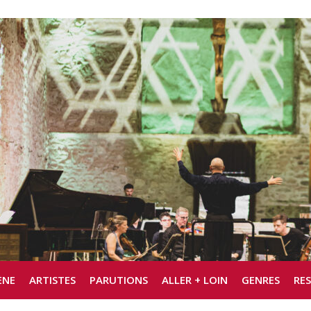
ÈNE
ARTISTES
PARUTIONS
ALLER + LOIN
GENRES
RE