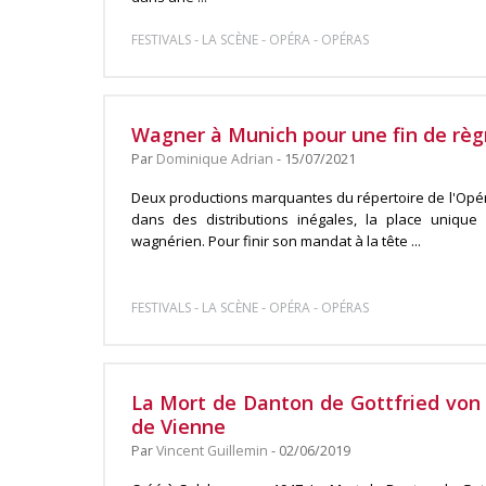
-
-
-
FESTIVALS
LA SCÈNE
OPÉRA
OPÉRAS
Wagner à Munich pour une fin de rè
Par
Dominique Adrian
- 15/07/2021
Deux productions marquantes du répertoire de l'Opér
dans des distributions inégales, la place uniqu
wagnérien. Pour finir son mandat à la tête ...
-
-
-
FESTIVALS
LA SCÈNE
OPÉRA
OPÉRAS
La Mort de Danton de Gottfried von 
de Vienne
Par
Vincent Guillemin
- 02/06/2019