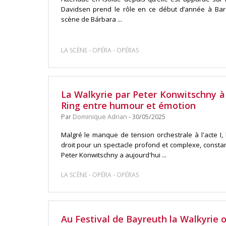
Davidsen prend le rôle en ce début d’année à Bar
scène de Bárbara ...
-
-
LA SCÈNE
OPÉRA
OPÉRAS
La Walkyrie par Peter Konwitschny à
Ring entre humour et émotion
Par
Dominique Adrian
- 30/05/2025
Malgré le manque de tension orchestrale à l'acte I,
droit pour un spectacle profond et complexe, consta
Peter Konwitschny a aujourd'hui ...
-
-
LA SCÈNE
OPÉRA
OPÉRAS
Au Festival de Bayreuth la Walkyrie ou