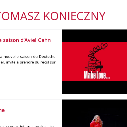
 TOMASZ KONIECZNY
e saison d’Aviel Cahn
 la nouvelle saison du Deutsche
er, invite à prendre du recul sur
ne
es scènes internationales, Lise