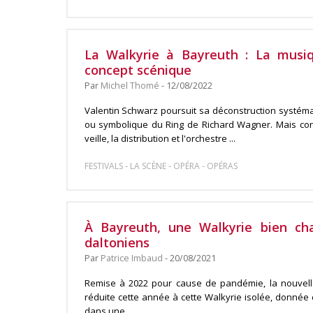
La Walkyrie à Bayreuth : La musiq
concept scénique
Par
Michel Thomé
- 12/08/2022
Valentin Schwarz poursuit sa déconstruction systém
ou symbolique du Ring de Richard Wagner. Mais cont
veille, la distribution et l'orchestre ...
-
-
-
FESTIVALS
LA SCÈNE
OPÉRA
OPÉRAS
À Bayreuth, une Walkyrie bien cha
daltoniens
Par
Patrice Imbaud
- 20/08/2021
Remise à 2022 pour cause de pandémie, la nouvell
réduite cette année à cette Walkyrie isolée, donnée 
dans une ...