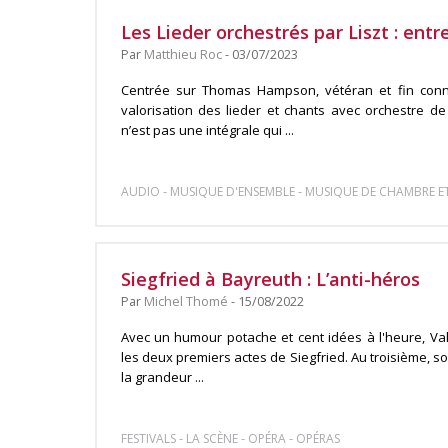
Les Lieder orchestrés par Liszt : entr
Par
Matthieu Roc
- 03/07/2023
Centrée sur Thomas Hampson, vétéran et fin conna
valorisation des lieder et chants avec orchestre de 
n’est pas une intégrale qui ...
-
-
AUDIO
MUSIQUE D'ENSEMBLE
MUSIQUE DE CHAMBRE ET
Siegfried à Bayreuth : L’anti-héros
Par
Michel Thomé
- 15/08/2022
Avec un humour potache et cent idées à l'heure, Val
les deux premiers actes de Siegfried. Au troisième, s
la grandeur ...
-
-
-
FESTIVALS
LA SCÈNE
OPÉRA
OPÉRAS