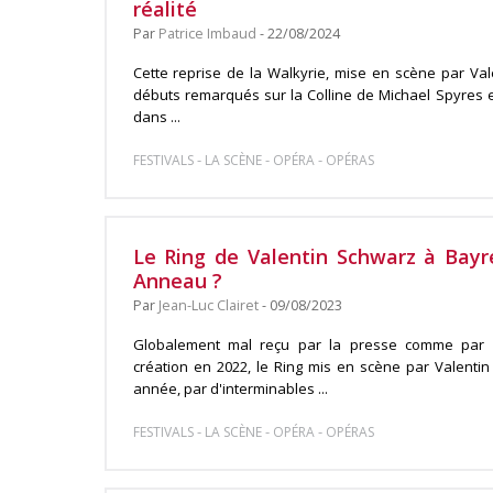
réalité
Par
Patrice Imbaud
- 22/08/2024
Cette reprise de la Walkyrie, mise en scène par Val
débuts remarqués sur la Colline de Michael Spyres
dans ...
-
-
-
FESTIVALS
LA SCÈNE
OPÉRA
OPÉRAS
Le Ring de Valentin Schwarz à Bayre
Anneau ?
Par
Jean-Luc Clairet
- 09/08/2023
Globalement mal reçu par la presse comme par 
création en 2022, le Ring mis en scène par Valentin 
année, par d'interminables ...
-
-
-
FESTIVALS
LA SCÈNE
OPÉRA
OPÉRAS