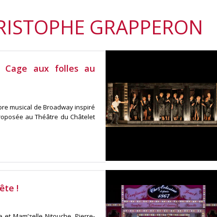
HRISTOPHE GRAPPERON
e Cage aux folles au
èbre musical de Broadway inspiré
proposée au Théâtre du Châtelet
ête !
e et Mam’zelle Nitouche, Pierre-