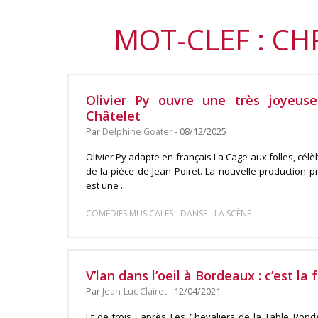
MOT-CLEF : C
Olivier Py ouvre une très joyeus
Châtelet
Par
Delphine Goater
- 08/12/2025
Olivier Py adapte en français La Cage aux folles, cél
de la pièce de Jean Poiret. La nouvelle production 
est une ...
-
-
COMÉDIES MUSICALES
DANSE
LA SCÈNE
V’lan dans l’oeil à Bordeaux : c’est la f
Par
Jean-Luc Clairet
- 12/04/2021
Et de trois : après Les Chevaliers de la Table Rond