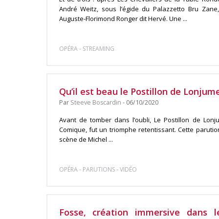
André Weitz, sous l’égide du Palazzetto Bru Zane
Auguste-Florimond Ronger dit Hervé. Une ...
-
OPÉRA
STREAMING
Qu’il est beau le Postillon de Lonjum
Par
Steeve Boscardin
- 06/10/2020
Avant de tomber dans l’oubli, Le Postillon de Lonj
Comique, fut un triomphe retentissant. Cette paruti
scène de Michel ...
-
-
OPÉRA
PARUTIONS
VIDÉO
Fosse, création immersive dans 