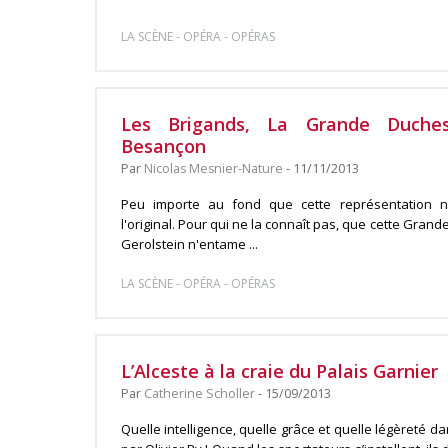
-
-
LA SCÈNE
OPÉRA
OPÉRAS
Les Brigands, La Grande Duche
Besançon
Par
Nicolas Mesnier-Nature
- 11/11/2013
Peu importe au fond que cette représentation n
l'original. Pour qui ne la connaît pas, que cette Grand
Gerolstein n'entame ...
-
-
LA SCÈNE
OPÉRA
OPÉRAS
L’Alceste à la craie du Palais Garnier
Par
Catherine Scholler
- 15/09/2013
Quelle intelligence, quelle grâce et quelle légèreté d