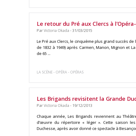
Le retour du Pré aux Clercs à l’Opér
Par
Victoria Okada
- 31/03/2015
Le Pré aux Clercs, le cinquième plus grand succès de 
de 1832 à 1949) après Carmen, Manon, Mignon et La 
de 65 ...
-
-
LA SCÈNE
OPÉRA
OPÉRAS
Les Brigands revisitent la Grande Du
Par
Victoria Okada
- 19/12/2013
Chaque année, Les Brigands reviennent au Théâtre
d’œuvre du répertoire « léger ». Cette saison les
Duchesse, après avoir donné ce spectacle à Besançon 