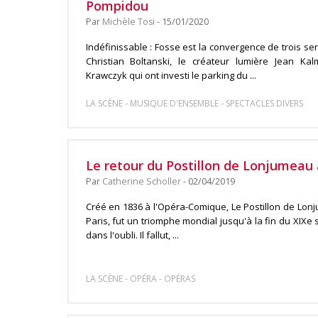
Pompidou
Par
Michèle Tosi
- 15/01/2020
Indéfinissable : Fosse est la convergence de trois sensi
Christian Boltanski, le créateur lumière Jean Ka
Krawczyk qui ont investi le parking du ...
-
-
LA SCÈNE
MUSIQUE D'ENSEMBLE
SPECTACLES DIVERS
Le retour du Postillon de Lonjumeau
Par
Catherine Scholler
- 02/04/2019
Créé en 1836 à l'Opéra-Comique, Le Postillon de Lonj
Paris, fut un triomphe mondial jusqu'à la fin du XIXe
dans l'oubli. Il fallut, ...
-
-
LA SCÈNE
OPÉRA
OPÉRAS