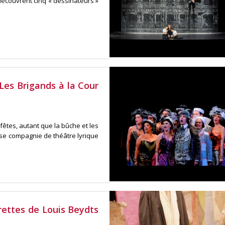
s découvrent cinq « dessinateurs »
es Brigands à la Cour
êtes, autant que la bûche et les
use compagnie de théâtre lyrique
rettes de Louis Beydts