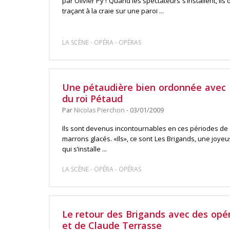
par Olivier Py ! Quand les spectateurs s’installent, il
traçant à la craie sur une paroi ...
-
-
LA SCÈNE
OPÉRA
OPÉRAS
Une pétaudière bien ordonnée avec L
du roi Pétaud
Par
Nicolas Pierchon
- 03/01/2009
Ils sont devenus incontournables en ces périodes de f
marrons glacés. «Ils», ce sont Les Brigands, une joye
qui s’installe ...
-
-
LA SCÈNE
OPÉRA
OPÉRAS
Le retour des Brigands avec des opé
et de Claude Terrasse