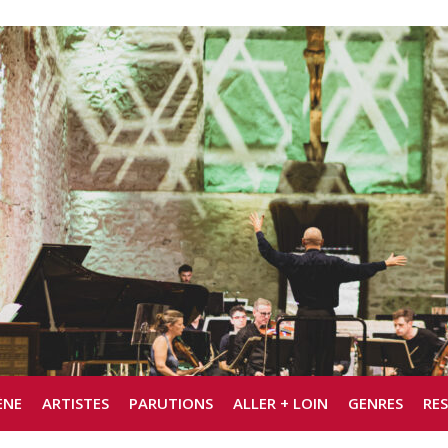
ÈNE
ARTISTES
PARUTIONS
ALLER + LOIN
GENRES
RE