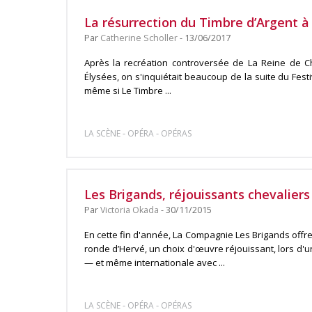
La résurrection du Timbre d’Argent 
Par
Catherine Scholler
- 13/06/2017
Après la recréation controversée de La Reine de 
Élysées, on s'inquiétait beaucoup de la suite du Fest
même si Le Timbre ...
-
-
LA SCÈNE
OPÉRA
OPÉRAS
Les Brigands, réjouissants chevaliers
Par
Victoria Okada
- 30/11/2015
En cette fin d'année, La Compagnie Les Brigands offre
ronde d’Hervé, un choix d'œuvre réjouissant, lors d'
— et même internationale avec ...
-
-
LA SCÈNE
OPÉRA
OPÉRAS