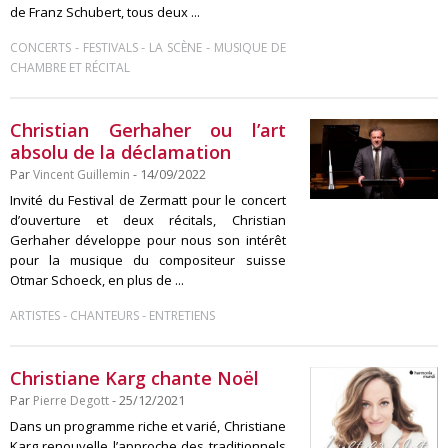
de Franz Schubert, tous deux ...
-
-
-
CONCERTS
FESTIVALS
LA SCÈNE
MUSIQUE DE
CHAMBRE ET RÉCITAL
Christian Gerhaher ou l’art
absolu de la déclamation
Par
Vincent Guillemin
- 14/09/2022
Invité du Festival de Zermatt pour le concert
d’ouverture et deux récitals, Christian
Gerhaher développe pour nous son intérêt
pour la musique du compositeur suisse
Otmar Schoeck, en plus de ...
-
-
ARTISTES
CHANTEURS
ENTRETIENS
Christiane Karg chante Noël
Par
Pierre Degott
- 25/12/2021
Dans un programme riche et varié, Christiane
Karg renouvelle l’approche des traditionnels