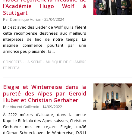
l’Académie Hugo Wolf à
Stuttgart
Par
Dominique Adrian
- 25/04/2024
Et c'est avec des Lieder de Wolf qu'ils fêtent
cette récompense destinées aux meilleurs
interprètes de lied de notre temps. La
matinée commence pourtant par une
annonce peu plaisante : la ...
-
-
CONCERTS
LA SCÈNE
MUSIQUE DE CHAMBRE
ET RÉCITAL
Elegie et Winterreise dans la
pureté des Alpes par Gerold
Huber et Christian Gerhaher
Par
Vincent Guillemin
- 14/09/2022
À 2222 mètres d'altitude, dans la petite
Kapelle Riffelalp des Alpes suisses, Christian
Gerhaher met en regard Elegie, op.36
d'Otmar Schoeck avec le Winterreise, D.911