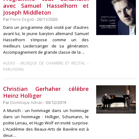
avec Samuel Hasselhorn et
Joseph Middleton
Par
Pierre Degott
- 26/11/2020
Dans un programme déjà visité par d’autres
avant lui, le jeune baryton allemand Samuel
Hasselhorn s’impose comme un des
meilleurs Liedersänger de sa génération.
Accompagnement de grande classe de la ...
-
-
AUDIO
MUSIQUE DE CHAMBRE ET RÉCITAL
PARUTIONS
Christian Gerhaher célèbre
Heinz Holliger
Par
Dominique Adrian
- 03/12/2019
A Munich : un hommage dans un hommage
dans un hommage : Holliger, Schumann, le
poète Lenau, et Hugo Wolf en invité surprise.
L'Académie des Beaux-Arts de Bavière est à
deux ...