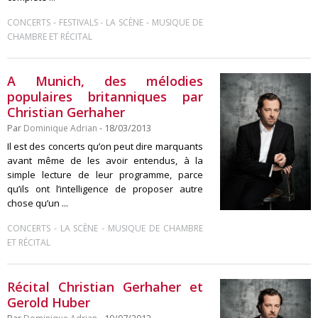
-
-
-
CONCERTS
FESTIVALS
LA SCÈNE
MUSIQUE DE
CHAMBRE ET RÉCITAL
A Munich, des mélodies
populaires britanniques par
Christian Gerhaher
Par
Dominique Adrian
- 18/03/2013
Il est des concerts qu’on peut dire marquants
avant même de les avoir entendus, à la
simple lecture de leur programme, parce
qu’ils ont l’intelligence de proposer autre
chose qu’un ...
-
-
CONCERTS
LA SCÈNE
MUSIQUE DE CHAMBRE
ET RÉCITAL
Récital Christian Gerhaher et
Gerold Huber