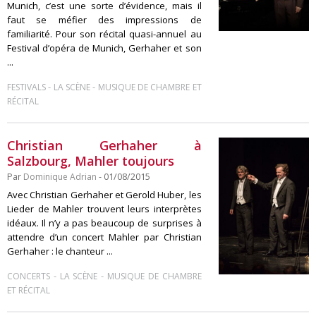
Munich, c’est une sorte d’évidence, mais il
faut se méfier des impressions de
familiarité. Pour son récital quasi-annuel au
Festival d’opéra de Munich, Gerhaher et son
...
-
-
FESTIVALS
LA SCÈNE
MUSIQUE DE CHAMBRE ET
RÉCITAL
Christian Gerhaher à
Salzbourg, Mahler toujours
Par
Dominique Adrian
- 01/08/2015
Avec Christian Gerhaher et Gerold Huber, les
Lieder de Mahler trouvent leurs interprètes
idéaux. Il n’y a pas beaucoup de surprises à
attendre d’un concert Mahler par Christian
Gerhaher : le chanteur ...
-
-
CONCERTS
LA SCÈNE
MUSIQUE DE CHAMBRE
ET RÉCITAL