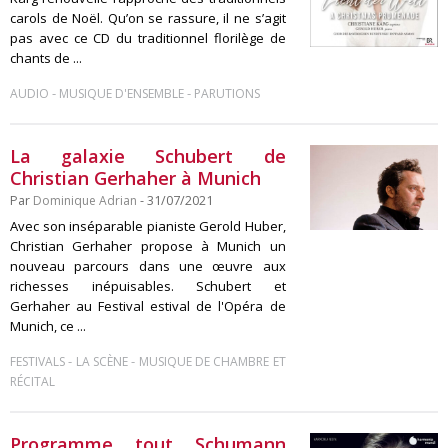
carols de Noël. Qu’on se rassure, il ne s’agit
pas avec ce CD du traditionnel florilège de
chants de ...
-
-
AUDIO
MUSIQUE D'ENSEMBLE
PARUTIONS
La galaxie Schubert de
Christian Gerhaher à Munich
Par
Dominique Adrian
- 31/07/2021
Avec son inséparable pianiste Gerold Huber,
Christian Gerhaher propose à Munich un
nouveau parcours dans une œuvre aux
richesses inépuisables. Schubert et
Gerhaher au Festival estival de l'Opéra de
Munich, ce ...
-
-
FESTIVALS
LA SCÈNE
MUSIQUE DE CHAMBRE ET
RÉCITAL
Programme tout Schumann