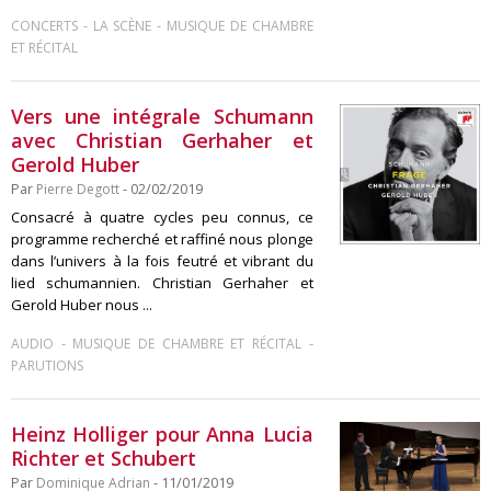
-
-
CONCERTS
LA SCÈNE
MUSIQUE DE CHAMBRE
ET RÉCITAL
Vers une intégrale Schumann
avec Christian Gerhaher et
Gerold Huber
Par
Pierre Degott
- 02/02/2019
Consacré à quatre cycles peu connus, ce
programme recherché et raffiné nous plonge
dans l’univers à la fois feutré et vibrant du
lied schumannien. Christian Gerhaher et
Gerold Huber nous ...
-
-
AUDIO
MUSIQUE DE CHAMBRE ET RÉCITAL
PARUTIONS
Heinz Holliger pour Anna Lucia
Richter et Schubert
Par
Dominique Adrian
- 11/01/2019