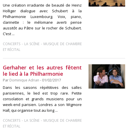
Une création irradiante de beauté de Heinz
Holliger dialogue avec Schubert à la
Philharmonie Luxembourg. Voix, piano,
clarinette : le mélomane averti pense
aussitôt au Pâtre sur le rocher de Schubert.
C’est ...
-
-
CONCERTS
LA SCÈNE
MUSIQUE DE CHAMBRE
ET RÉCITAL
Gerhaher et les autres fêtent
le lied à la Philharmonie
Par
Dominique Adrian
- 01/02/2017
Dans les saisons répétitives des salles
parisiennes, le lied est trop rare. Petite
consolation et grands musiciens pour un
week-end parisien. Londres a son Wigmore
Hall, qui organise tout au long ...
-
-
CONCERTS
LA SCÈNE
MUSIQUE DE CHAMBRE
ET RÉCITAL