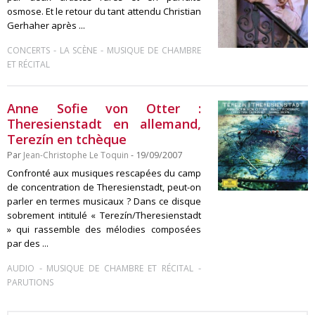
osmose. Et le retour du tant attendu Christian
Gerhaher après ...
-
-
CONCERTS
LA SCÈNE
MUSIQUE DE CHAMBRE
ET RÉCITAL
Anne Sofie von Otter :
Theresienstadt en allemand,
Terezín en tchèque
Par
Jean-Christophe Le Toquin
- 19/09/2007
Confronté aux musiques rescapées du camp
de concentration de Theresienstadt, peut-on
parler en termes musicaux ? Dans ce disque
sobrement intitulé « Terezín/Theresienstadt
» qui rassemble des mélodies composées
par des ...
-
-
AUDIO
MUSIQUE DE CHAMBRE ET RÉCITAL
PARUTIONS