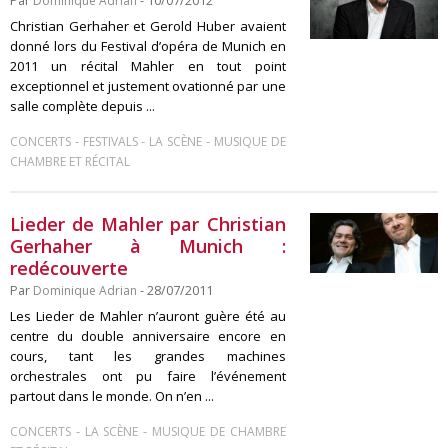
Par
Dominique Adrian
- 10/07/2012
Christian Gerhaher et Gerold Huber avaient
donné lors du Festival d’opéra de Munich en
2011 un récital Mahler en tout point
exceptionnel et justement ovationné par une
salle complète depuis ...
-
-
-
CONCERTS
FESTIVALS
LA SCÈNE
MUSIQUE DE
CHAMBRE ET RÉCITAL
Lieder de Mahler par Christian
Gerhaher à Munich :
redécouverte
Par
Dominique Adrian
- 28/07/2011
Les Lieder de Mahler n’auront guère été au
centre du double anniversaire encore en
cours, tant les grandes machines
orchestrales ont pu faire l’événement
partout dans le monde. On n’en ...
-
-
CONCERTS
LA SCÈNE
MUSIQUE DE CHAMBRE