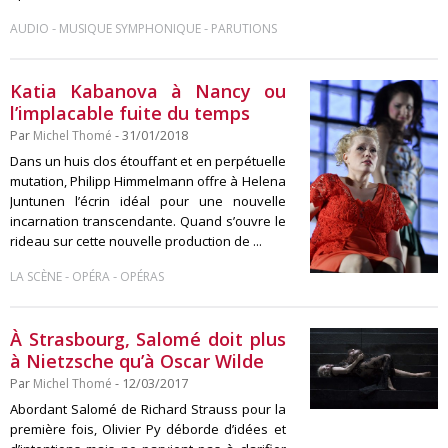
-
-
AUDIO
MUSIQUE SYMPHONIQUE
PARUTIONS
Katia Kabanova à Nancy ou
l’implacable fuite du temps
Par
Michel Thomé
- 31/01/2018
Dans un huis clos étouffant et en perpétuelle
mutation, Philipp Himmelmann offre à Helena
Juntunen l’écrin idéal pour une nouvelle
incarnation transcendante. Quand s’ouvre le
rideau sur cette nouvelle production de ...
-
-
LA SCÈNE
OPÉRA
OPÉRAS
À Strasbourg, Salomé doit plus
à Nietzsche qu’à Oscar Wilde
Par
Michel Thomé
- 12/03/2017
Abordant Salomé de Richard Strauss pour la
première fois, Olivier Py déborde d’idées et