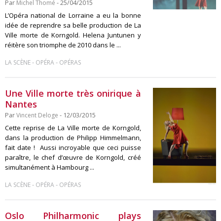
Par
Michel Thomé
- 25/04/2015
L’Opéra national de Lorraine a eu la bonne
idée de reprendre sa belle production de La
Ville morte de Korngold. Helena Juntunen y
réitère son triomphe de 2010 dans le ...
-
-
LA SCÈNE
OPÉRA
OPÉRAS
Une Ville morte très onirique à
Nantes
Par
Vincent Deloge
- 12/03/2015
Cette reprise de La Ville morte de Korngold,
dans la production de Philipp Himmelmann,
fait date ! Aussi incroyable que ceci puisse
paraître, le chef d’œuvre de Korngold, créé
simultanément à Hambourg ...
-
-
LA SCÈNE
OPÉRA
OPÉRAS
Oslo Philharmonic plays