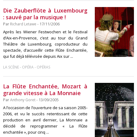
Die Zauberflöte à Luxembourg
: sauvé par la musique !
Par
Richard Letawe
- 17/11/2006
Après les Wiener Festwochen et le Festival
d’Aix-en-Provence, c’est au tour du Grand
Théâtre de Luxembourg, coproducteur du
spectacle, d’accueillir cette Flûte Enchantée,
qui fut déjà télévisée depuis Aix sur ...
-
-
LA SCÈNE
OPÉRA
OPÉRAS
La Flûte Enchantée, Mozart à
grande vitesse à La Monnaie
Par
Anthony Goret
- 13/09/2005
A l’occasion de l’ouverture de sa saison 2005-
2006, et vu le succès retentissant de cette
production en avril dernier, La Monnaie a
décidé de reprogrammer « La Flûte
enchantée », pour cinq ...