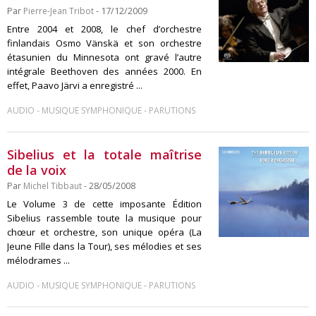
Par
Pierre-Jean Tribot
- 17/12/2009
Entre 2004 et 2008, le chef d’orchestre
finlandais Osmo Vänskä et son orchestre
étasunien du Minnesota ont gravé l’autre
intégrale Beethoven des années 2000. En
effet, Paavo Järvi a enregistré ...
-
-
AUDIO
MUSIQUE SYMPHONIQUE
PARUTIONS
Sibelius et la totale maîtrise
de la voix
Par
Michel Tibbaut
- 28/05/2008
Le Volume 3 de cette imposante Édition
Sibelius rassemble toute la musique pour
chœur et orchestre, son unique opéra (La
Jeune Fille dans la Tour), ses mélodies et ses
mélodrames ...
-
-
AUDIO
MUSIQUE SYMPHONIQUE
PARUTIONS