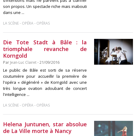
d’intentions mais ne parvient pas à clarifier
son propos. Un spectacle riche mais inabouti
dans une ...
-
-
LA SCÈNE
OPÉRA
OPÉRAS
Die Tote Stadt à Bâle : la
triomphale revanche de
Korngold
Par
Jean-Luc Clairet
- 21/09/2016
Le public de Bâle est sorti de sa réserve
coutumière pour accueillir la première de
l'opéra « dégénéré » de Korngold avec une
très longue ovation adoubant de concert
l'intelligence ...
-
-
LA SCÈNE
OPÉRA
OPÉRAS
Helena Juntunen, star absolue
de La Ville morte à Nancy