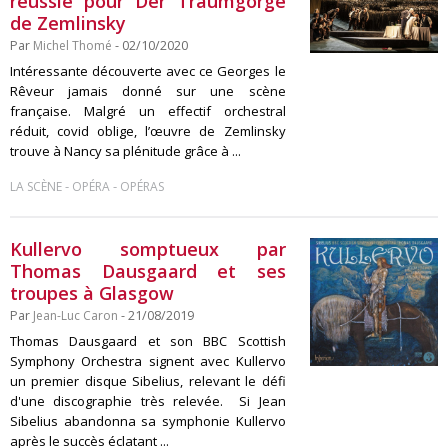
réussie pour Der Traumgörge
de Zemlinsky
Par
Michel Thomé
- 02/10/2020
Intéressante découverte avec ce Georges le
Rêveur jamais donné sur une scène
française. Malgré un effectif orchestral
réduit, covid oblige, l’œuvre de Zemlinsky
trouve à Nancy sa plénitude grâce à ...
-
-
LA SCÈNE
OPÉRA
OPÉRAS
Kullervo somptueux par
Thomas Dausgaard et ses
troupes à Glasgow
Par
Jean-Luc Caron
- 21/08/2019
Thomas Dausgaard et son BBC Scottish
Symphony Orchestra signent avec Kullervo
un premier disque Sibelius, relevant le défi
d'une discographie très relevée. Si Jean
Sibelius abandonna sa symphonie Kullervo
après le succès éclatant ...