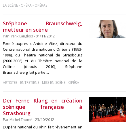
-
-
LA SCÈNE
OPÉRA
OPÉRAS
Stéphane Braunschweig,
metteur en scène
Par
Frank Langlois
- 01/11/2012
Formé auprès d'Antoine Vitez, directeur du
Centre national dramatique d'Orléans (1993-
1998), du Théâtre national de Strasbourg
(2000-2008) et du Théâtre national de la
Colline (depuis 2010), Stéphane
Braunschweig fait partie ...
-
-
-
ARTISTES
ENTRETIENS
MISE EN SCÈNE
OPÉRA
Der Ferne Klang en création
scénique française à
Strasbourg
Par
Michel Thomé
- 23/10/2012
L’Opéra national du Rhin fait l’événement en