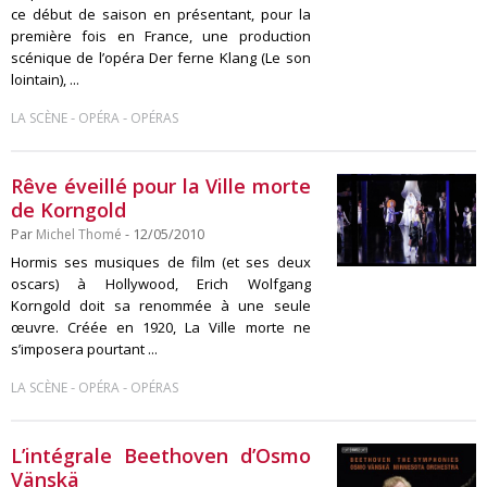
ce début de saison en présentant, pour la
première fois en France, une production
scénique de l’opéra Der ferne Klang (Le son
lointain), ...
-
-
LA SCÈNE
OPÉRA
OPÉRAS
Rêve éveillé pour la Ville morte
de Korngold
Par
Michel Thomé
- 12/05/2010
Hormis ses musiques de film (et ses deux
oscars) à Hollywood, Erich Wolfgang
Korngold doit sa renommée à une seule
œuvre. Créée en 1920, La Ville morte ne
s’imposera pourtant ...
-
-
LA SCÈNE
OPÉRA
OPÉRAS
L’intégrale Beethoven d’Osmo
Vänskä