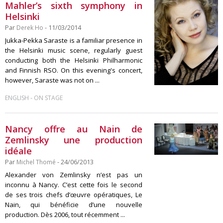
Mahler’s sixth symphony in
Helsinki
Par
Derek Ho
- 11/03/2014
Jukka-Pekka Saraste is a familiar presence in
the Helsinki music scene, regularly guest
conducting both the Helsinki Philharmonic
and Finnish RSO. On this evening's concert,
however, Saraste was not on ...
-
ENGLISH
ON STAGE
Nancy offre au Nain de
Zemlinsky une production
idéale
Par
Michel Thomé
- 24/06/2013
Alexander von Zemlinsky n’est pas un
inconnu à Nancy. C’est cette fois le second
de ses trois chefs d’œuvre opératiques, Le
Nain, qui bénéficie d’une nouvelle
production. Dès 2006, tout récemment ...