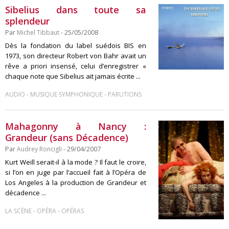
Sibelius dans toute sa
splendeur
Par
Michel Tibbaut
- 25/05/2008
Dès la fondation du label suédois BIS en
1973, son directeur Robert von Bahr avait un
rêve a priori insensé, celui d’enregistrer «
chaque note que Sibelius ait jamais écrite ...
-
-
AUDIO
MUSIQUE SYMPHONIQUE
PARUTIONS
Mahagonny à Nancy :
Grandeur (sans Décadence)
Par
Audrey Roncigli
- 29/04/2007
Kurt Weill serait-il à la mode ? Il faut le croire,
si l’on en juge par l’accueil fait à l’Opéra de
Los Angeles à la production de Grandeur et
décadence ...
-
-
LA SCÈNE
OPÉRA
OPÉRAS