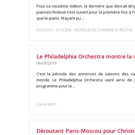
Pour sa seizième édition, la dernière que devrait dir
piano(s) festival s’est ouvert pour la première fois à l
que le piano. N’ayant pu ...
-
-
FESTIVALS
LA SCÈNE
MUSIQUE DE CHAMBRE ET RÉCITAL
Le Philadelphia Orchestra montre la v
06/03/2019
C’est la période des annonces de saisons des sal
monde. Le Philadelphia Orchestra vient ainsi de
programme pour la ...
FLASH INFO
Déroutant Paris-Moscou pour Christi