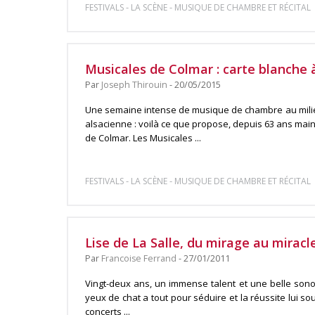
-
-
FESTIVALS
LA SCÈNE
MUSIQUE DE CHAMBRE ET RÉCITAL
Musicales de Colmar : carte blanche
Par
Joseph Thirouin
- 20/05/2015
Une semaine intense de musique de chambre au milieu
alsacienne : voilà ce que propose, depuis 63 ans main
de Colmar. Les Musicales ...
-
-
FESTIVALS
LA SCÈNE
MUSIQUE DE CHAMBRE ET RÉCITAL
Lise de La Salle, du mirage au miracl
Par
Francoise Ferrand
- 27/01/2011
Vingt-deux ans, un immense talent et une belle sonor
yeux de chat a tout pour séduire et la réussite lui so
concerts ...