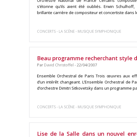
Orchestre National de France Certains composit
s’étonne qu’ils aient été oubliés. Erwin Schulhoff
brillante carrière de compositeur et concertiste dans le
-
-
CONCERTS
LA SCÈNE
MUSIQUE SYMPHONIQUE
Beau programme recherchant style 
Par
David Christoffel
- 22/04/2007
Ensemble Orchestral de Paris Trois œuvres aux effe
d’un intérêt changeant. L’Ensemble Orchestral de Pari
d’orchestre Dimitri Sitkovetsky dans un programme pas
-
-
CONCERTS
LA SCÈNE
MUSIQUE SYMPHONIQUE
Lise de la Salle dans un nouvel en