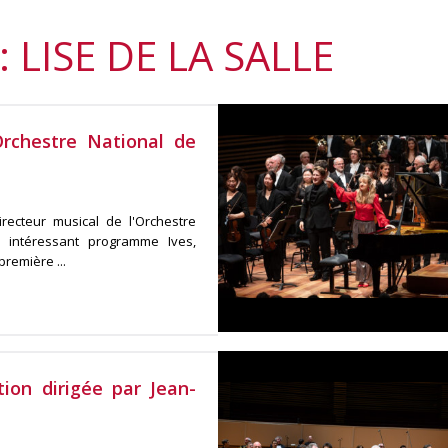
 LISE DE LA SALLE
Orchestre National de
ecteur musical de l'Orchestre
n intéressant programme Ives,
remière ...
ition dirigée par Jean-