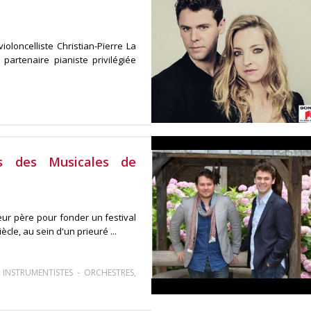
oloncelliste Christian-Pïerre La
partenaire pianiste privilégiée
s des Musicales de
eur père pour fonder un festival
ècle, au sein d'un prieuré ...
-
-
INSTRUMENTISTES
ORCHESTRES,