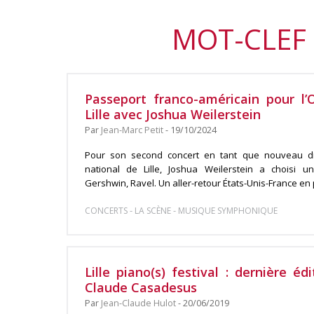
MOT-CLEF :
Passeport franco-américain pour l’
Lille avec Joshua Weilerstein
Par
Jean-Marc Petit
- 19/10/2024
Pour son second concert en tant que nouveau dir
national de Lille, Joshua Weilerstein a choisi u
Gershwin, Ravel. Un aller-retour États-Unis-France en p
-
-
CONCERTS
LA SCÈNE
MUSIQUE SYMPHONIQUE
Lille piano(s) festival : dernière éd
Claude Casadesus
Par
Jean-Claude Hulot
- 20/06/2019