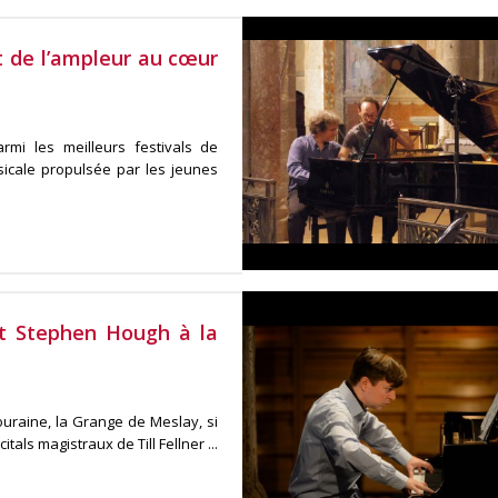
 de l’ampleur au cœur
mi les meilleurs festivals de
icale propulsée par les jeunes
et Stephen Hough à la
ouraine, la Grange de Meslay, si
als magistraux de Till Fellner ...