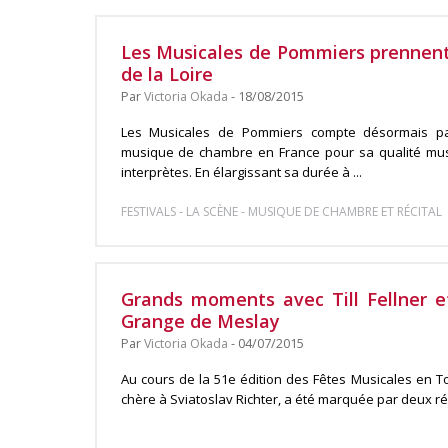
Les Musicales de Pommiers prennent
de la Loire
Par
Victoria Okada
- 18/08/2015
Les Musicales de Pommiers compte désormais par
musique de chambre en France pour sa qualité mus
interprètes. En élargissant sa durée à ...
-
-
FESTIVALS
LA SCÈNE
MUSIQUE DE CHAMBRE ET RÉCITAL
Grands moments avec Till Fellner 
Grange de Meslay
Par
Victoria Okada
- 04/07/2015
Au cours de la 51e édition des Fêtes Musicales en T
chère à Sviatoslav Richter, a été marquée par deux récit