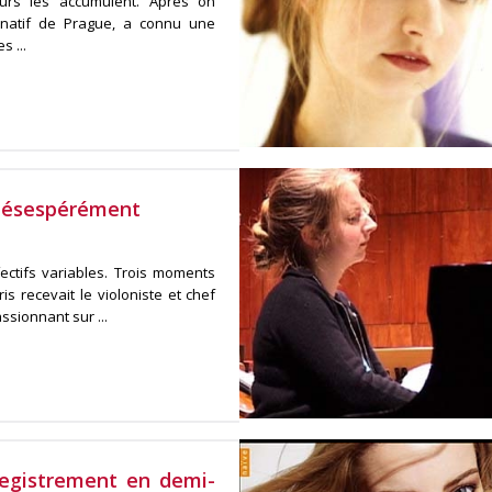
eurs les accumulent. Après on
, natif de Prague, a connu une
s ...
désespérément
ctifs variables. Trois moments
s recevait le violoniste et chef
sionnant sur ...
registrement en demi-