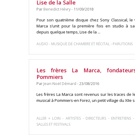
Lise de la Salle
Par
Benedict Hévry
- 11/09/2018
Pour son quatrième disque chez Sony Classical, le vi
Marca s’unit pour la première fois en studio à sa 
depuis quelque temps, Lise de la ...
-
-
AUDIO
MUSIQUE DE CHAMBRE ET RÉCITAL
PARUTIONS
Les frères La Marca, fondateur
Pommiers
Par
Jean-Noël Démard
- 23/08/2016
Les frères La Marca sont revenus sur les traces de l
musical à Pommiers-en Forez, un petit village du XIIe si
-
-
-
ALLER + LOIN
ARTISTES
DIRECTEURS
ENTRETIENS
SALLES ET FESTIVALS