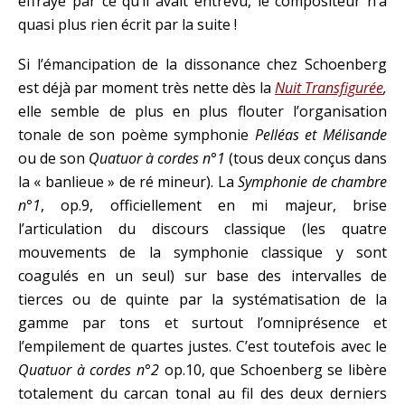
effrayé par ce qu’il avait entrevu, le compositeur n’a
quasi plus rien écrit par la suite !
Si l’émancipation de la dissonance chez Schoenberg
est déjà par moment très nette dès la
Nuit Transfigurée
,
elle semble de plus en plus flouter l’organisation
tonale de son poème symphonie
Pelléas et Mélisande
ou de son
Quatuor à cordes n°1
(tous deux conçus dans
la « banlieue » de ré mineur). La
Symphonie de chambre
n°1
, op.9, officiellement en mi majeur, brise
l’articulation du discours classique (les quatre
mouvements de la symphonie classique y sont
coagulés en un seul) sur base des intervalles de
tierces ou de quinte par la systématisation de la
gamme par tons et surtout l’omniprésence et
l’empilement de quartes justes. C’est toutefois avec le
Quatuor à cordes n°2
op.10, que Schoenberg se libère
totalement du carcan tonal au fil des deux derniers