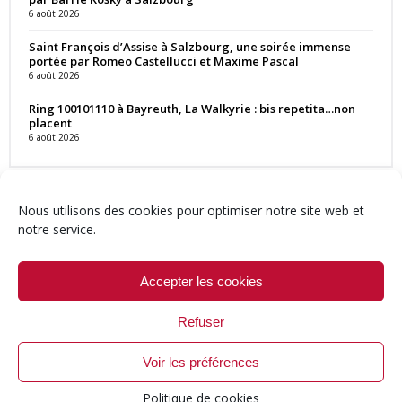
6 août 2026
Saint François d’Assise à Salzbourg, une soirée immense
portée par Romeo Castellucci et Maxime Pascal
6 août 2026
Ring 100101110 à Bayreuth, La Walkyrie : bis repetita…non
placent
6 août 2026
Nous utilisons des cookies pour optimiser notre site web et
notre service.
Contact
Qui sommes-nous ?
Équipe
Newsletter
Annonces
Crédits & Mentions
Politique de cookies (UE)
Accepter les cookies
Refuser
Voir les préférences
© 1999-2026 ResMusica.net Tous droits réservés.
Politique de cookies