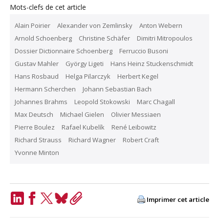
Mots-clefs de cet article
Alain Poirier
Alexander von Zemlinsky
Anton Webern
Arnold Schoenberg
Christine Schäfer
Dimitri Mitropoulos
Dossier Dictionnaire Schoenberg
Ferruccio Busoni
Gustav Mahler
György Ligeti
Hans Heinz Stuckenschmidt
Hans Rosbaud
Helga Pïlarczyk
Herbert Kegel
Hermann Scherchen
Johann Sebastian Bach
Johannes Brahms
Leopold Stokowski
Marc Chagall
Max Deutsch
Michael Gielen
Olivier Messiaen
Pierre Boulez
Rafael Kubelík
René Leibowitz
Richard Strauss
Richard Wagner
Robert Craft
Yvonne Minton
Imprimer cet article
LinkedIn
Facebook
Twitter
Bluesky
Copy