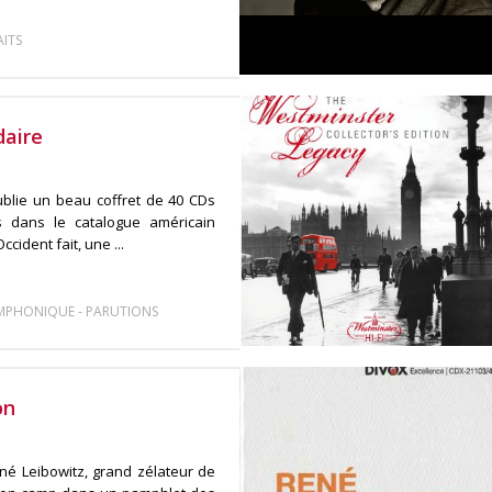
ITS
daire
blie un beau coffret de 40 CDs
is dans le catalogue américain
ident fait, une ...
-
YMPHONIQUE
PARUTIONS
on
né Leibowitz, grand zélateur de