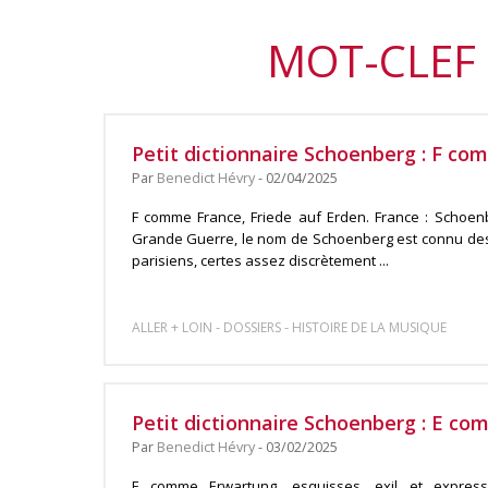
MOT-CLEF 
Petit dictionnaire Schoenberg : F c
Par
Benedict Hévry
- 02/04/2025
F comme France, Friede auf Erden. France : Schoenb
Grande Guerre, le nom de Schoenberg est connu des 
parisiens, certes assez discrètement ...
-
-
ALLER + LOIN
DOSSIERS
HISTOIRE DE LA MUSIQUE
Petit dictionnaire Schoenberg : E c
Par
Benedict Hévry
- 03/02/2025
E comme Erwartung, esquisses, exil et expressi