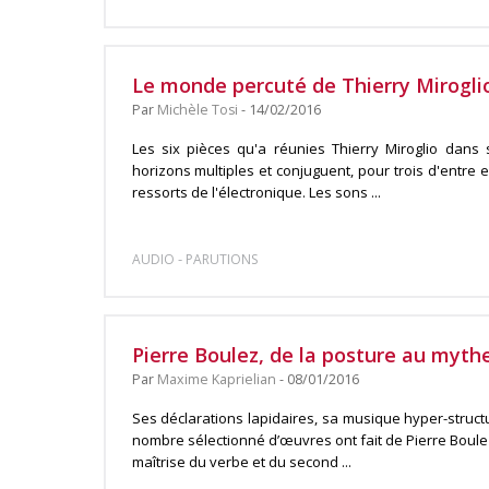
Le monde percuté de Thierry Mirogli
Par
Michèle Tosi
- 14/02/2016
Les six pièces qu'a réunies Thierry Miroglio dan
horizons multiples et conjuguent, pour trois d'entre el
ressorts de l'électronique. Les sons ...
-
AUDIO
PARUTIONS
Pierre Boulez, de la posture au myth
Par
Maxime Kaprielian
- 08/01/2016
Ses déclarations lapidaires, sa musique hyper-structu
nombre sélectionné d’œuvres ont fait de Pierre Boulez
maîtrise du verbe et du second ...