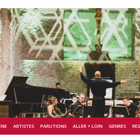
ÈNE
ARTISTES
PARUTIONS
ALLER + LOIN
GENRES
RE