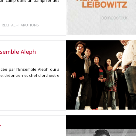
 son camp dans un pamphlet des
-
 RÉCITAL
PARUTIONS
nsemble Aleph
ancée par l'Ensemble Aleph qui a
 théoricien et chef d'orchestre
?