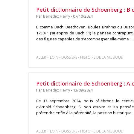
Petit dictionnaire de Schoenberg : 
Par
Benedict Hévry
- 07/10/2024
B comme Bach, Beethoven, Boulez Brahms ou Busoni
1750) " J'ai appris de Bach : 1) la pensée contrapuntiq
des figures capables de s'accompagner elle-même ...
-
-
ALLER + LOIN
DOSSIERS
HISTOIRE DE LA MUSIQUE
Petit dictionnaire de Schoenberg : 
Par
Benedict Hévry
- 13/09/2024
Ce 13 septembre 2024, nous célébrons le cent-c
d’Arnold Schoenberg. Si son œuvre et sa pensée
prétendre enfin à la pérennité, la position historique ..
-
-
ALLER + LOIN
DOSSIERS
HISTOIRE DE LA MUSIQUE