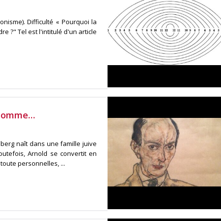
nisme). Difficulté « Pourquoi la
 ?" Tel est l'intitulé d'un article
C comme…
rg naît dans une famille juive
outefois, Arnold se convertit en
oute personnelles, ...