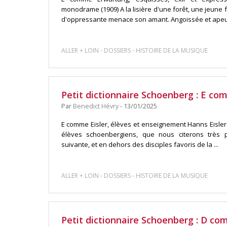
monodrame (1909) A la lisière d'une forêt, une jeun
d'oppressante menace son amant. Angoissée et apeuré
-
-
ALLER + LOIN
DOSSIERS
HISTOIRE DE LA MUSIQUE
Petit dictionnaire Schoenberg : E c
Par
Benedict Hévry
- 13/01/2025
E comme Eisler, élèves et enseignement Hanns Eisler
élèves schoenbergiens, que nous citerons très p
suivante, et en dehors des disciples favoris de la ...
-
-
ALLER + LOIN
DOSSIERS
HISTOIRE DE LA MUSIQUE
Petit dictionnaire Schoenberg : D c