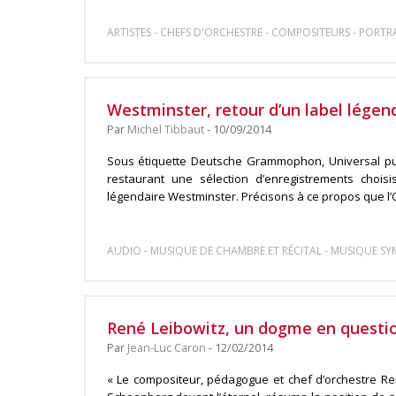
-
-
-
ARTISTES
CHEFS D'ORCHESTRE
COMPOSITEURS
PORTRA
Westminster, retour d’un label légen
Par
Michel Tibbaut
- 10/09/2014
Sous étiquette Deutsche Grammophon, Universal pu
restaurant une sélection d’enregistrements chois
légendaire Westminster. Précisons à ce propos que l’Occ
-
-
AUDIO
MUSIQUE DE CHAMBRE ET RÉCITAL
MUSIQUE S
René Leibowitz, un dogme en questi
Par
Jean-Luc Caron
- 12/02/2014
« Le compositeur, pédagogue et chef d’orchestre Re