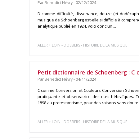
Par
Benedict Hévry
- 02/12/2024
D comme difficulté, dissonance, douze (et dodécapho
musique de Schoenberg est-elle si difficile à comprendre
analytique publié en 1924, voici donc un ...
-
-
ALLER + LOIN
DOSSIERS
HISTOIRE DE LA MUSIQUE
Petit dictionnaire de Schoenberg : 
Par
Benedict Hévry
- 04/11/2024
C comme Conversion et Couleurs Conversion Schoenbe
pratiquante et observatrice des rites hébraïques. T
1898 au protestantisme, pour des raisons sans doute t
-
-
ALLER + LOIN
DOSSIERS
HISTOIRE DE LA MUSIQUE