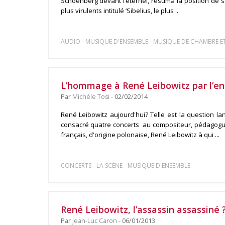
Schoenberg devant l’éternel, résuma la position de
plus virulents intitulé ‘Sibelius, le plus ...
-
-
AUDIO
MUSIQUE D'ENSEMBLE
MUSIQUE DE CHAMBRE ET
L’hommage à René Leibowitz par l’e
Par
Michèle Tosi
- 02/02/2014
René Leibowitz aujourd'hui? Telle est la question l
consacré quatre concerts au compositeur, pédagogue,
français, d'origine polonaise, René Leibowitz à qui ...
-
-
CONCERTS
LA SCÈNE
MUSIQUE D'ENSEMBLE
René Leibowitz, l’assassin assassiné 
Par
Jean-Luc Caron
- 06/01/2013