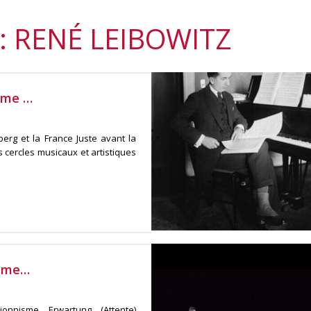
: RENÉ LEIBOWITZ
omme …
erg et la France Juste avant la
cercles musicaux et artistiques
omme…
onnisme. Erwartung, (Attente)