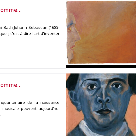
B comme…
 Bach Johann Sebastian (1685-
ue ; c'est-à-dire l'art d'inventer
A comme…
inquantenaire de la naissance
 musicale peuvent aujourd’hui
.