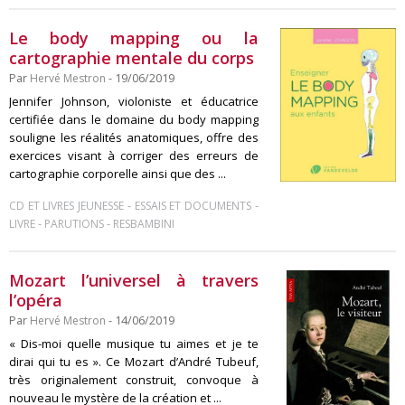
Le body mapping ou la
cartographie mentale du corps
Par
Hervé Mestron
- 19/06/2019
Jennifer Johnson, violoniste et éducatrice
certifiée dans le domaine du body mapping
souligne les réalités anatomiques, offre des
exercices visant à corriger des erreurs de
cartographie corporelle ainsi que des ...
-
-
CD ET LIVRES JEUNESSE
ESSAIS ET DOCUMENTS
-
-
LIVRE
PARUTIONS
RESBAMBINI
Mozart l’universel à travers
l’opéra
Par
Hervé Mestron
- 14/06/2019
« Dis-moi quelle musique tu aimes et je te
dirai qui tu es ». Ce Mozart d’André Tubeuf,
très originalement construit, convoque à
nouveau le mystère de la création et ...