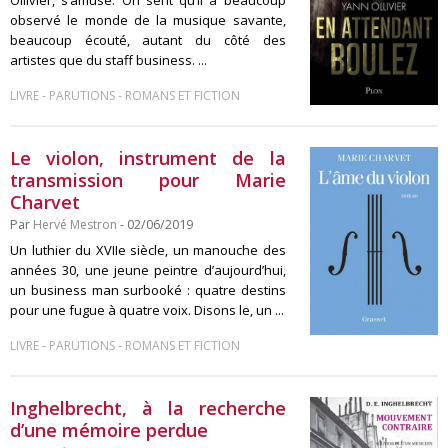
observé le monde de la musique savante,
beaucoup écouté, autant du côté des
artistes que du staff business. ...
-
-
LIVRE
PARUTIONS
ROMANS ET FICTION
Le violon, instrument de la
transmission pour Marie
Charvet
Par
Hervé Mestron
- 02/06/2019
Un luthier du XVIIe siècle, un manouche des
années 30, une jeune peintre d’aujourd’hui,
un business man surbooké : quatre destins
pour une fugue à quatre voix. Disons le, un ...
-
-
LIVRE
PARUTIONS
ROMANS ET FICTION
Inghelbrecht, à la recherche
d’une mémoire perdue