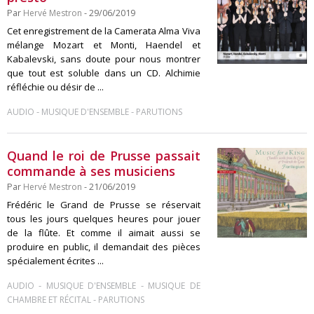
Par
Hervé Mestron
- 29/06/2019
Cet enregistrement de la Camerata Alma Viva
mélange Mozart et Monti, Haendel et
Kabalevski, sans doute pour nous montrer
que tout est soluble dans un CD. Alchimie
réfléchie ou désir de ...
-
-
AUDIO
MUSIQUE D'ENSEMBLE
PARUTIONS
Quand le roi de Prusse passait
commande à ses musiciens
Par
Hervé Mestron
- 21/06/2019
Frédéric le Grand de Prusse se réservait
tous les jours quelques heures pour jouer
de la flûte. Et comme il aimait aussi se
produire en public, il demandait des pièces
spécialement écrites ...
-
-
AUDIO
MUSIQUE D'ENSEMBLE
MUSIQUE DE
-
CHAMBRE ET RÉCITAL
PARUTIONS