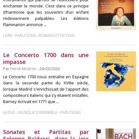
enchanter le monde. C’est dans ce principe
d’harmonie que les souvenirs d’un enfant
redeviennent palpables. Les éditions
Flammarion annonce ...
-
-
LIVRE
PARUTIONS
ROMANS ET FICTION
Le Concerto 1700 dans une
impasse
Par
Hervé Mestron
- 24/03/2020
Le Concerto 1700 nous entraîne en Espagne
dans la seconde partie du XVIIIe siècle,
lorsque Madrid s'enrichissait de l'apport des
compositeurs italiens qui s’y étaient installés.
Barney écrivait en 1771 que ...
-
-
AUDIO
MUSIQUE D'ENSEMBLE
PARUTIONS
Sonates et Partitas par
Solenne Païdassi, dans la joie