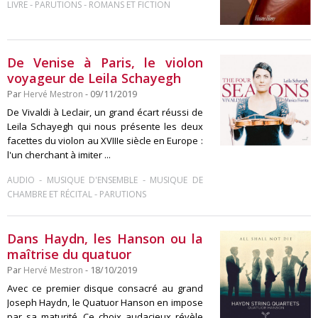
-
-
LIVRE
PARUTIONS
ROMANS ET FICTION
De Venise à Paris, le violon
voyageur de Leila Schayegh
Par
Hervé Mestron
- 09/11/2019
De Vivaldi à Leclair, un grand écart réussi de
Leila Schayegh qui nous présente les deux
facettes du violon au XVIIIe siècle en Europe :
l'un cherchant à imiter ...
-
-
AUDIO
MUSIQUE D'ENSEMBLE
MUSIQUE DE
-
CHAMBRE ET RÉCITAL
PARUTIONS
Dans Haydn, les Hanson ou la
maîtrise du quatuor
Par
Hervé Mestron
- 18/10/2019
Avec ce premier disque consacré au grand
Joseph Haydn, le Quatuor Hanson en impose
par sa maturité. Ce choix audacieux révèle