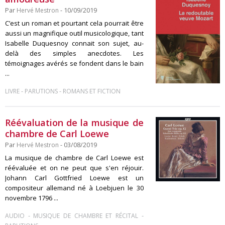
Par
Hervé Mestron
- 10/09/2019
C’est un roman et pourtant cela pourrait être
aussi un magnifique outil musicologique, tant
Isabelle Duquesnoy connait son sujet, au-
delà des simples anecdotes. Les
témoignages avérés se fondent dans le bain
...
-
-
LIVRE
PARUTIONS
ROMANS ET FICTION
Réévaluation de la musique de
chambre de Carl Loewe
Par
Hervé Mestron
- 03/08/2019
La musique de chambre de Carl Loewe est
réévaluée et on ne peut que s'en réjouir.
Johann Carl Gottfried Loewe est un
compositeur allemand né à Loebjuen le 30
novembre 1796 ...
-
-
AUDIO
MUSIQUE DE CHAMBRE ET RÉCITAL