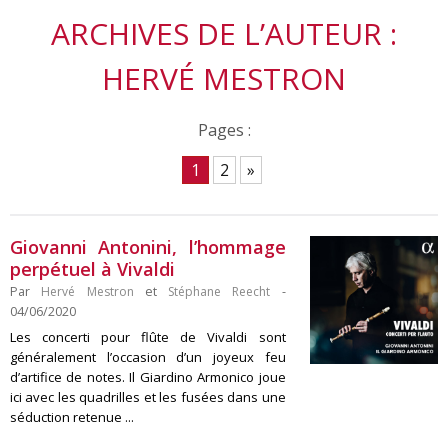
ARCHIVES DE L’AUTEUR :
HERVÉ MESTRON
Pages :
1
2
»
Giovanni Antonini, l’hommage
perpétuel à Vivaldi
Par
Hervé Mestron
et
Stéphane Reecht
-
04/06/2020
Les concerti pour flûte de Vivaldi sont
généralement l’occasion d’un joyeux feu
d’artifice de notes. Il Giardino Armonico joue
ici avec les quadrilles et les fusées dans une
séduction retenue ...