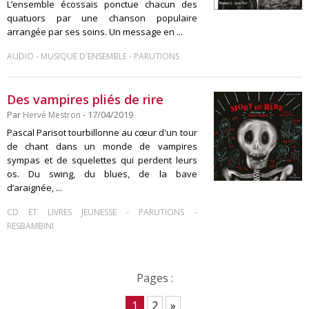
L’ensemble écossais ponctue chacun des
quatuors par une chanson populaire
arrangée par ses soins. Un message en ...
-
-
AUDIO
MUSIQUE D'ENSEMBLE
PARUTIONS
Des vampires pliés de rire
Par
Hervé Mestron
- 17/04/2019
Pascal Parisot tourbillonne au cœur d'un tour
de chant dans un monde de vampires
sympas et de squelettes qui perdent leurs
os. Du swing, du blues, de la bave
d’araignée, ...
-
-
CD ET LIVRES JEUNESSE
PARUTIONS
RESBAMBINI
Pages :
1
2
»