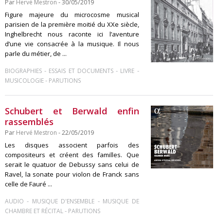
Par
Hervé Mestron
- 30/05/2019
Figure majeure du microcosme musical
parisien de la première moitié du XXe siècle,
Inghelbrecht nous raconte ici l’aventure
d’une vie consacrée à la musique. Il nous
parle du métier, de ...
-
-
-
BIOGRAPHIES
ESSAIS ET DOCUMENTS
LIVRE
-
MUSICOLOGIE
PARUTIONS
Schubert et Berwald enfin
rassemblés
Par
Hervé Mestron
- 22/05/2019
Les disques associent parfois des
compositeurs et créent des familles. Que
serait le quatuor de Debussy sans celui de
Ravel, la sonate pour violon de Franck sans
celle de Fauré ...
-
-
AUDIO
MUSIQUE D'ENSEMBLE
MUSIQUE DE
-
CHAMBRE ET RÉCITAL
PARUTIONS