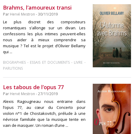
Brahms, l’amoureux transi
Par
Hervé Mestron
- 30/11/2019
Le plus discret des compositeurs
romantiques s’allonge sur un divan. Les
confessions les plus intimes peuvent-elles
nous aider à mieux comprendre sa
musique ? Tel est le projet d’Olivier Bellamy
qui ...
-
-
-
BIOGRAPHIES
ESSAIS ET DOCUMENTS
LIVRE
PARUTIONS
Les tabous de l’opus 77
Par
Hervé Mestron
- 27/11/2019
Alexis Ragougneau nous entraine dans
l’opus 77, au cœur du Concerto pour
violon n°1 de Chostakovitch, prélude à une
névrose familiale que la musique tente en
vain de masquer. Un roman d’une ...