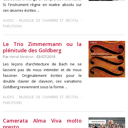
Si l'instrument règne en maitre absolu sur
ces œuvres écrites ...
-
-
AUDIO
MUSIQUE DE CHAMBRE ET RÉCITAL
PARUTIONS
Le Trio Zimmermann ou la
plénitude des Goldberg
Par
Hervé Mestron
- 03/07/2019
Les leçons d’architecture de Bach ne se
lassent pas de nous intimider et de nous
fasciner. Originalement écrites pour le
double clavier de clavecin, ces variations
Goldberg reviennent sous la forme ...
-
-
AUDIO
MUSIQUE DE CHAMBRE ET RÉCITAL
PARUTIONS
Camerata Alma Viva molto
presto