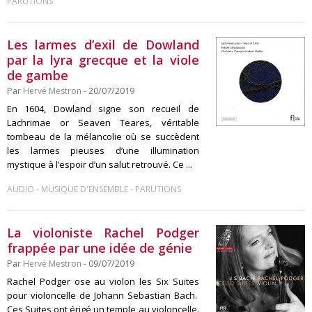
PARUTIONS
Les larmes d’exil de Dowland
par la lyra grecque et la viole
de gambe
Par
Hervé Mestron
- 20/07/2019
En 1604, Dowland signe son recueil de
Lachrimae or Seaven Teares, véritable
tombeau de la mélancolie où se succèdent
les larmes pieuses d’une illumination
mystique à l’espoir d’un salut retrouvé. Ce ...
-
-
AUDIO
MUSIQUE D'ENSEMBLE
PARUTIONS
La violoniste Rachel Podger
frappée par une idée de génie
Par
Hervé Mestron
- 09/07/2019
Rachel Podger ose au violon les Six Suites
pour violoncelle de Johann Sebastian Bach.
Ces Suites ont érigé un temple au violoncelle.