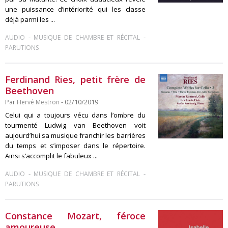
une puissance d’intériorité qui les classe
déjà parmi les ...
-
-
AUDIO
MUSIQUE DE CHAMBRE ET RÉCITAL
PARUTIONS
Ferdinand Ries, petit frère de
Beethoven
Par
Hervé Mestron
- 02/10/2019
Celui qui a toujours vécu dans l’ombre du
tourmenté Ludwig van Beethoven voit
aujourd’hui sa musique franchir les barrières
du temps et s’imposer dans le répertoire.
Ainsi s’accomplit le fabuleux ...
-
-
AUDIO
MUSIQUE DE CHAMBRE ET RÉCITAL
PARUTIONS
Constance Mozart, féroce
amoureuse