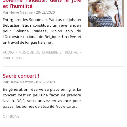
et l’humilité
Par
Hervé Mestron
- 29/02/2020
Enregistrer les Sonates et Partitas de Johann
Sebastian Bach constituait un rêve ancien
pour Solenne Païdassi, violon solo de
l'Orchestre national de Belgique. Un rêve et
un travail de longue haleine ...
-
-
AUDIO
MUSIQUE DE CHAMBRE ET RÉCITAL
PARUTIONS
Sacré concert !
Par
Hervé Mestron
- 01/02/2020
En général, on réserve sa place en ligne. Le
concert, c’est un peu une façon de prendre
l’avion. Déjà, vous arrivez en avance pour
passer les bornes de sécurité. Votre carte ...
OPINIONS