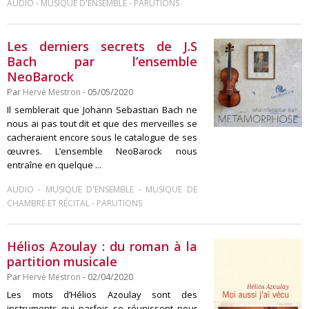
-
-
AUDIO
MUSIQUE D'ENSEMBLE
PARUTIONS
Les derniers secrets de J.S
Bach par l’ensemble
NeoBarock
Par
Hervé Mestron
- 05/05/2020
Il semblerait que Johann Sebastian Bach ne
nous ai pas tout dit et que des merveilles se
cacheraient encore sous le catalogue de ses
œuvres. L’ensemble NeoBarock nous
entraîne en quelque ...
-
-
AUDIO
MUSIQUE D'ENSEMBLE
MUSIQUE DE
-
CHAMBRE ET RÉCITAL
PARUTIONS
Hélios Azoulay : du roman à la
partition musicale
Par
Hervé Mestron
- 02/04/2020
Les mots d’Hélios Azoulay sont des
instruments qui parfois se réunissent pour