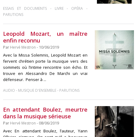
-
-
-
ESSAIS ET DOCUMENTS
LIVRE
OPÉRA
PARUTIONS
Leopold Mozart, un maître
enfin reconnu
Par
Hervé Mestron
- 10/06/2019
Avec la Missa Solemnis, Leopold Mozart en
fervent chrétien porte la musique vers des
sommets où l’intime rencontre son écho. Et
trouve en Alessandro De Marchi un vrai
défenseur. Penser à ...
-
-
AUDIO
MUSIQUE D'ENSEMBLE
PARUTIONS
En attendant Boulez, meurtre
dans la musique sérieuse
Par
Hervé Mestron
- 08/06/2019
Avec En attendant Boulez, l’auteur, Yann
Ollivier, s’amuse. On sent qu’il a beaucoup