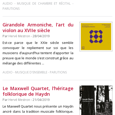
-
-
AUDIO
MUSIQUE DE CHAMBRE ET RÉCITAL
PARUTIONS
Girandole Armoniche, l’art du
violon au XVIIe siècle
Par
Hervé Mestron
- 28/04/2019
Est-ce parce que le XXIe siècle semble
convoquer le repliement sur soi que les
musiciens d’aujourd’hui tentent d’apporter la
preuve que le monde s’est construit grâce au
mélange des différentes ...
-
-
AUDIO
MUSIQUE D'ENSEMBLE
PARUTIONS
Le Maxwell Quartet, l’héritage
folklorique de Haydn
Par
Hervé Mestron
- 21/04/2019
Le Maxwell Quartet nous présente un Haydn
ancré dans la tradition musicale folklorique.