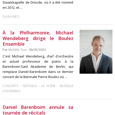
Staatskapelle de Dresde, où il a été nommé
en 2012, et ...
FLASH INFO
À la Philharmonie, Michael
Wendeberg dirige le Boulez
Ensemble
Par
Michèle Tosi
- 06/05/2023
C'est Michael Wendeberg, chef d'orchestre
et actuel professeur de piano à la
Barenboim-Said Akademie de Berlin, qui
remplace Daniel Barenboim dans ce dernier
concert de la Biennale Pierre Boulez où ...
-
-
-
CONCERTS
FESTIVALS
LA SCÈNE
MUSIQUE
D'ENSEMBLE
Daniel Barenboim annule sa
tournée de récitals