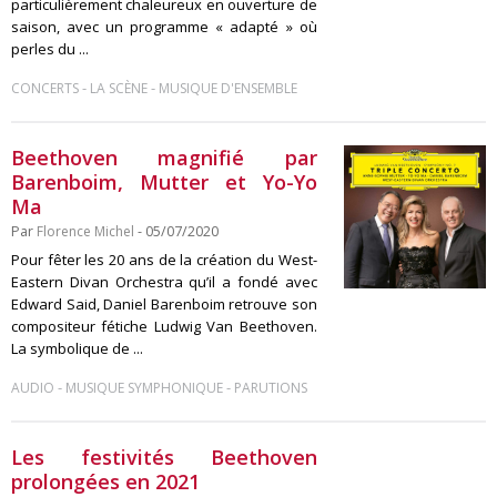
particulièrement chaleureux en ouverture de
saison, avec un programme « adapté » où
perles du ...
-
-
CONCERTS
LA SCÈNE
MUSIQUE D'ENSEMBLE
Beethoven magnifié par
Barenboim, Mutter et Yo-Yo
Ma
Par
Florence Michel
- 05/07/2020
Pour fêter les 20 ans de la création du West-
Eastern Divan Orchestra qu’il a fondé avec
Edward Said, Daniel Barenboim retrouve son
compositeur fétiche Ludwig Van Beethoven.
La symbolique de ...
-
-
AUDIO
MUSIQUE SYMPHONIQUE
PARUTIONS
Les festivités Beethoven
prolongées en 2021