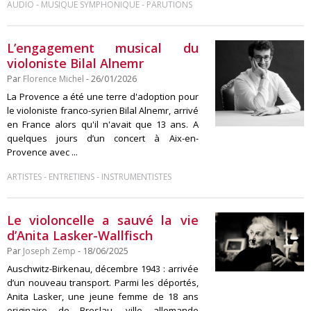
-
-
AUDIO
MUSIQUE SYMPHONIQUE
PARUTIONS
L’engagement musical du
violoniste Bilal Alnemr
Par
Florence Michel
- 26/01/2026
La Provence a été une terre d'adoption pour
le violoniste franco-syrien Bilal Alnemr, arrivé
en France alors qu'il n'avait que 13 ans. A
quelques jours d’un concert à Aix-en-
Provence avec ...
-
-
ARTISTES
ENTRETIENS
INSTRUMENTISTES
Le violoncelle a sauvé la vie
d’Anita Lasker-Wallfisch
Par
Joseph Zemp
- 18/06/2025
Auschwitz-Birkenau, décembre 1943 : arrivée
d’un nouveau transport. Parmi les déportés,
Anita Lasker, une jeune femme de 18 ans
originaire de Breslau, ville allemande