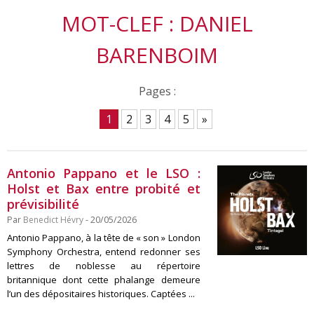
MOT-CLEF : DANIEL
BARENBOIM
Pages :
1
2
3
4
5
»
Antonio Pappano et le LSO :
Holst et Bax entre probité et
prévisibilité
Par
Benedict Hévry
- 20/05/2026
Antonio Pappano, à la tête de « son » London
Symphony Orchestra, entend redonner ses
lettres de noblesse au répertoire
britannique dont cette phalange demeure
l’un des dépositaires historiques. Captées ...