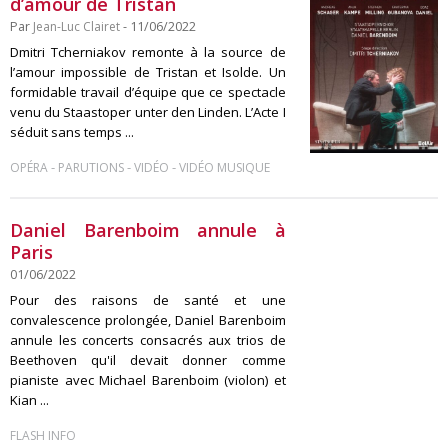
d’amour de Tristan
Par
Jean-Luc Clairet
- 11/06/2022
Dmitri Tcherniakov remonte à la source de
l’amour impossible de Tristan et Isolde. Un
formidable travail d’équipe que ce spectacle
venu du Staastoper unter den Linden. L’Acte I
séduit sans temps ...
-
-
-
OPÉRA
PARUTIONS
VIDÉO
VIDÉO MUSIQUE
Daniel Barenboim annule à
Paris
01/06/2022
Pour des raisons de santé et une
convalescence prolongée, Daniel Barenboim
annule les concerts consacrés aux trios de
Beethoven qu'il devait donner comme
pianiste avec Michael Barenboim (violon) et
Kian ...
FLASH INFO