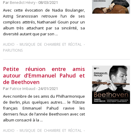
Par
Benedict Hévry
- 08/03/2021
Avec cette évocation de Nadia Boulanger,
Astrig Siranossian retrouve l’un de ses
complices attitrés, Nathanaël Gouin pour un
album très attachant par sa sincérité, sa
diversité autant que par son ...
-
-
AUDIO
MUSIQUE DE CHAMBRE ET RÉCITAL
PARUTIONS
Petite réunion entre amis
autour d’Emmanuel Pahud et
de Beethoven
Par
Patrice Imbaud
- 24/01/2021
Avec nombre de ses amis du Philharmonique
de Berlin, plus quelques autres… le flûtiste
français Emmanuel Pahud ravive les
derniers feux de l’année Beethoven avec cet
album consacré à la ...
-
-
AUDIO
MUSIQUE DE CHAMBRE ET RÉCITAL