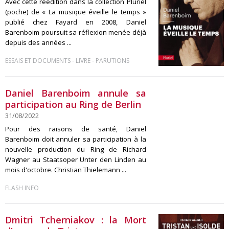
Avec cette réédition dans la collection Pluriel
(poche) de « La musique éveille le temps »
publié chez Fayard en 2008, Daniel
Barenboim poursuit sa réflexion menée déjà
depuis des années ...
-
-
ESSAIS ET DOCUMENTS
LIVRE
PARUTIONS
Daniel Barenboim annule sa
participation au Ring de Berlin
31/08/2022
Pour des raisons de santé, Daniel
Barenboim doit annuler sa participation à la
nouvelle production du Ring de Richard
Wagner au Staatsoper Unter den Linden au
mois d'octobre. Christian Thielemann ...
FLASH INFO
Dmitri Tcherniakov : la Mort