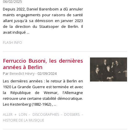
06/02/2025
Depuis 2022, Daniel Barenboim a dû annuler
maints engagements pour raisons de santé
allant jusqu'à sa démission en janvier 2023
de la direction du Staatsoper de Berlin. Il
avait indiqué ...
FLASH INFO
Ferruccio Busoni, les dernières
années à Berlin
Par
Benedict Hévry
- 02/09/2024
Les dernières années : le retour à Berlin en
1920 La Grande Guerre est terminée et avec
la République de Weimar, l'Allemagne
retrouve une certaine stabilité démocratique.
Leo Kestenberg (1882-1962) , ...
-
-
-
ALLER + LOIN
DISCOGRAPHIES
DOSSIERS
HISTOIRE DE LA MUSIQUE