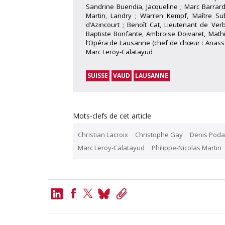
Sandrine Buendia, Jacqueline ; Marc Barrard
Martin, Landry ; Warren Kempf, Maître Subt
d’Azincourt ; Benoît Cat, Lieutenant de Ve
Baptiste Bonfante, Ambroise Doivaret, Mathi
l’Opéra de Lausanne (chef de chœur : Anass I
Marc Leroy-Calatayud
SUISSE
VAUD
LAUSANNE
Mots-clefs de cet article
Christian Lacroix
Christophe Gay
Denis Poda
Marc Leroy-Calatayud
Philippe-Nicolas Martin
LinkedIn
Bluesky
Copy
Link
Facebook
Twitter