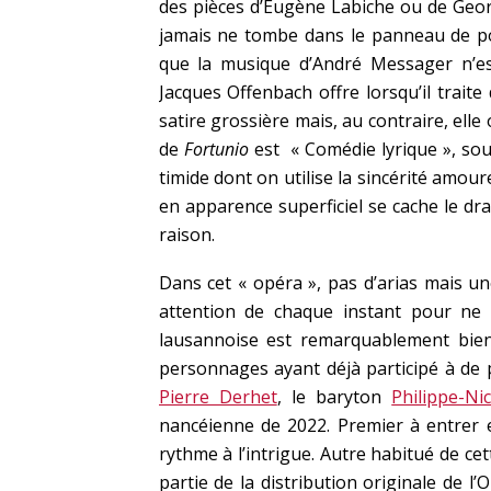
des pièces d’Eugène Labiche ou de Geor
jamais ne tombe dans le panneau de por
que la musique d’André Messager n’e
Jacques Offenbach offre lorsqu’il trai
satire grossière mais, au contraire, elle
de
Fortunio
est « Comédie lyrique », so
timide dont on utilise la sincérité amour
en apparence superficiel se cache le d
raison.
Dans cet « opéra », pas d’arias mais u
attention de chaque instant pour ne 
lausannoise est remarquablement bien
personnages ayant déjà participé à de 
Pierre Derhet
, le baryton
Philippe-Ni
nancéienne de 2022. Premier à entrer e
rythme à l’intrigue. Autre habitué de ce
partie de la distribution originale de 