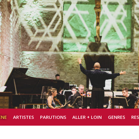
ÈNE
ARTISTES
PARUTIONS
ALLER + LOIN
GENRES
RE