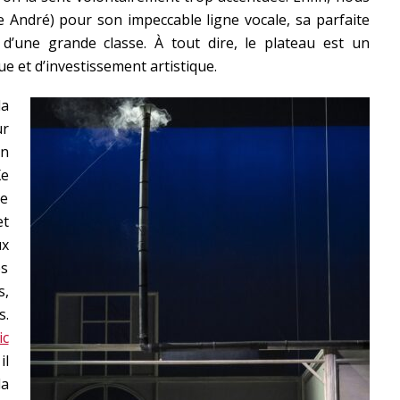
 André) pour son impeccable ligne vocale, sa parfaite
d’une grande classe. À tout dire, le plateau est un
e et d’investissement artistique.
la
ur
un
Xe
de
et
ux
es
s,
s.
ic
il
la