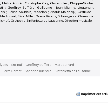
, Maître André ; Christophe Gay, Clavaroche ; Philippe-Nicolas
il ; Geoffroy Buffière, Guillaume ; Jean Mianny, Lieutenant
rbois ; Céline Soudain, Madelon ; Anouk Molendijk, Gertrude ;
lde Louvat, Elise Millet, Orana Rivaux, 5 bourgeois. Chœur de
smat). Orchestre Sinfonietta de Lausanne. Direction musicale :
lydès
Éric Ruf
Geoffroy Buffière
Marc Barrard
Pierre Derhet
Sandrine Buendia
Sinfonietta de Lausanne
Imprimer cet arti