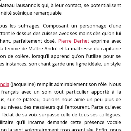
ateau lausannois qui, à leur contact, se potentialisent
néité scénique remarquable.
tous les suffrages. Composant un personnage d’une
ottant le dessus des cuisses avec ses mains dès qu’on lui
chant, parfaitement dosé,
Pierre Derhet
exprime avec
, la femme de Maître André et la maîtresse du capitaine
on de colère, lorsqu’il apprend qu’on l’utilise pour se
 instances, son chant garde une ligne idéale, un style
ndia
(Jacqueline) remplit admirablement son rôle. Nous
français avec un soin tout particulier apporté à la
us, sur ce plateau, aurions-nous aimé un peu plus de
e au niveau des messieurs qui l’entourent. Parce qu’avec
 l’éclat de sa voix surpasse celle de tous ses collègues.
itaire qu’il incarne demande cette présence vocale
n la sent volontairement trop accentuée. Enfin, nous