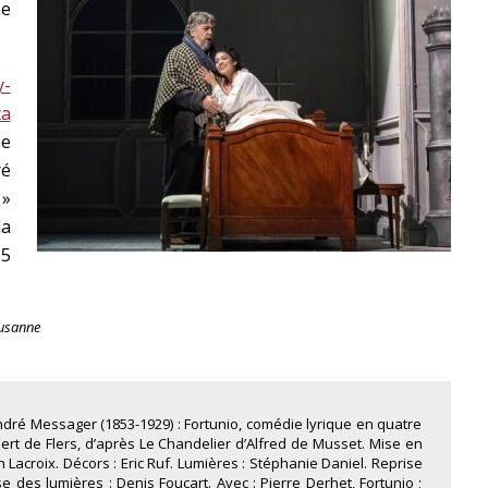
ée
y-
ta
De
ré
 »
la
 5
ausanne
dré Messager (1853-1929) : Fortunio, comédie lyrique en quatre
bert de Flers, d’après Le Chandelier d’Alfred de Musset. Mise en
 Lacroix. Décors : Eric Ruf. Lumières : Stéphanie Daniel. Reprise
e des lumières : Denis Foucart. Avec : Pierre Derhet, Fortunio ;