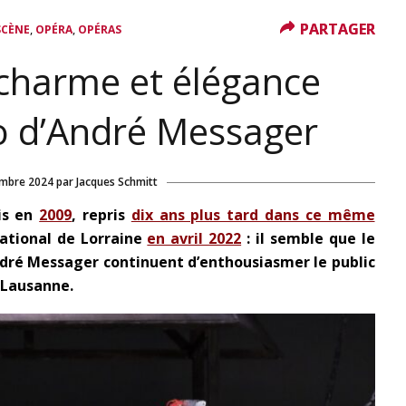
PARTAGER
PARTAGER
,
,
SCÈNE
OPÉRA
OPÉRAS
charme et élégance
o d’André Messager
mbre 2024
par
Jacques Schmitt
is en
2009
, repris
dix ans plus tard dans ce même
National de Lorraine
en avril 2022
: il semble que le
dré Messager continuent d’enthousiasmer le public
 Lausanne.