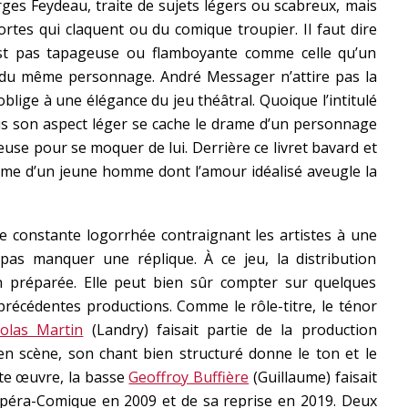
ges Feydeau, traite de sujets légers ou scabreux, mais
tes qui claquent ou du comique troupier. Il faut dire
st pas tapageuse ou flamboyante comme celle qu’un
te du même personnage. André Messager n’attire pas la
 oblige à une élégance du jeu théâtral. Quoique l’intitulé
us son aspect léger se cache le drame d’un personnage
euse pour se moquer de lui. Derrière ce livret bavard et
rame d’un jeune homme dont l’amour idéalisé aveugle la
ne constante logorrhée contraignant les artistes à une
pas manquer une réplique. À ce jeu, la distribution
 préparée. Elle peut bien sûr compter sur quelques
précédentes productions. Comme le rôle-titre, le ténor
colas Martin
(Landry) faisait partie de la production
n scène, son chant bien structuré donne le ton et le
tte œuvre, la basse
Geoffroy Buffière
(Guillaume) faisait
l’Opéra-Comique en 2009 et de sa reprise en 2019. Deux