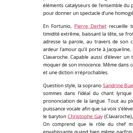
éléments catalyseurs de l’ensemble du pl
pour donner un spectacle d’une homogé
En Fortunio,
Pierre Derhet
recueille 
timidité extrême, baissant la tête, se fr
adresse la parole, au travers de son 
ardeur l’amour qu’il porte à Jacqueline
Clavaroche. Capable aussi d’élever un t
moquer de son innocence. Même dans ces
et une diction irréprochables.
Question style, la soprano
Sandrine Bue
sommes dans l’idéal du chant lyrique 
prononciation de la langue. Tout au pl
puissance vocale afin que sa voix s’élèv
le baryton
Christophe Gay
(Clavaroche),
On comprend que le rôle du chef mil
envahissante quand bien même parfois o