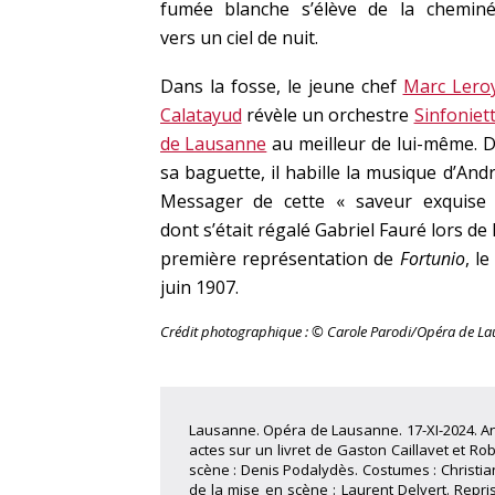
fumée blanche s’élève de la chemin
vers un ciel de nuit.
Dans la fosse, le jeune chef
Marc Lero
Calatayud
révèle un orchestre
Sinfoniet
de Lausanne
au meilleur de lui-même. 
sa baguette, il habille la musique d’And
Messager de cette « saveur exquise
dont s’était régalé Gabriel Fauré lors de 
première représentation de
Fortunio
, le
juin 1907.
Crédit photographique : © Carole Parodi/Opéra de L
Lausanne. Opéra de Lausanne. 17-XI-2024. An
actes sur un livret de Gaston Caillavet et Ro
scène : Denis Podalydès. Costumes : Christian
de la mise en scène : Laurent Delvert. Repris