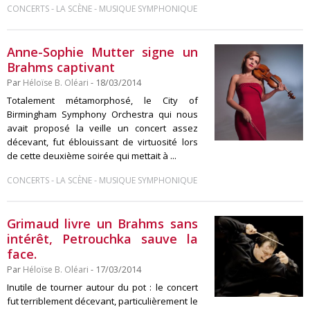
-
-
CONCERTS
LA SCÈNE
MUSIQUE SYMPHONIQUE
Anne-Sophie Mutter signe un
Brahms captivant
Par
Héloïse B. Oléari
- 18/03/2014
Totalement métamorphosé, le City of
Birmingham Symphony Orchestra qui nous
avait proposé la veille un concert assez
décevant, fut éblouissant de virtuosité lors
de cette deuxième soirée qui mettait à ...
-
-
CONCERTS
LA SCÈNE
MUSIQUE SYMPHONIQUE
Grimaud livre un Brahms sans
intérêt, Petrouchka sauve la
face.
Par
Héloïse B. Oléari
- 17/03/2014
Inutile de tourner autour du pot : le concert
fut terriblement décevant, particulièrement le