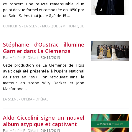
ce concert, une œuvre remarquable d'un
point de vue formel et composée en 1850 par
un Saint-Saëns tout juste âgé de 15 ...
-
-
CONCERTS
LA SCÈNE
MUSIQUE SYMPHONIQUE
Stéphanie d’Oustrac illumine
Garnier dans La Clemenza
Par
Héloïse B. Oléari
- 30/11/2013
Cette production de La Clémence de Titus
avait déjà été présentée à l'Opéra National
de Paris en 1997 : on retrouvait ainsi le
metteur en scène Willy Decker et John
Macfarlane ...
-
-
LA SCÈNE
OPÉRA
OPÉRAS
Aldo Ciccolini signe un nouvel
album atypique et captivant
Par
Héloïse B. Oléari
- 26/11/2013