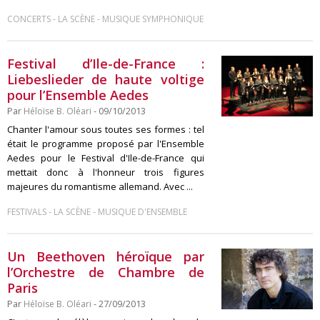
-
-
CONCERTS
LA SCÈNE
MUSIQUE SYMPHONIQUE
Festival d’Ile-de-France :
Liebeslieder de haute voltige
pour l’Ensemble Aedes
Par
Héloïse B. Oléari
- 09/10/2013
Chanter l'amour sous toutes ses formes : tel
était le programme proposé par l'Ensemble
Aedes pour le Festival d'Ile-de-France qui
mettait donc à l'honneur trois figures
majeures du romantisme allemand. Avec ...
-
-
FESTIVALS
LA SCÈNE
MUSIQUE D'ENSEMBLE
Un Beethoven héroïque par
l’Orchestre de Chambre de
Paris
Par
Héloïse B. Oléari
- 27/09/2013