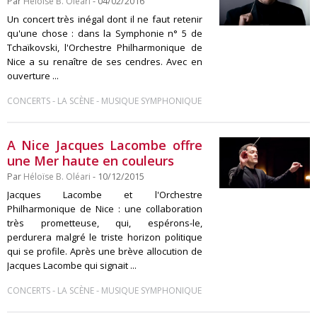
Par
Héloïse B. Oléari
- 04/02/2016
Un concert très inégal dont il ne faut retenir
qu'une chose : dans la Symphonie n° 5 de
Tchaïkovski, l'Orchestre Philharmonique de
Nice a su renaître de ses cendres. Avec en
ouverture ...
-
-
CONCERTS
LA SCÈNE
MUSIQUE SYMPHONIQUE
A Nice Jacques Lacombe offre
une Mer haute en couleurs
Par
Héloïse B. Oléari
- 10/12/2015
Jacques Lacombe et l'Orchestre
Philharmonique de Nice : une collaboration
très prometteuse, qui, espérons-le,
perdurera malgré le triste horizon politique
qui se profile. Après une brève allocution de
Jacques Lacombe qui signait ...
-
-
CONCERTS
LA SCÈNE
MUSIQUE SYMPHONIQUE