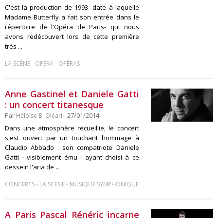
C'est la production de 1993 -date à laquelle
Madame Butterfly a fait son entrée dans le
répertoire de l'Opéra de Paris- qui nous
avons redécouvert lors de cette première
très ...
-
-
LA SCÈNE
OPÉRA
OPÉRAS
Anne Gastinel et Daniele Gatti
: un concert titanesque
Par
Héloïse B. Oléari
- 27/01/2014
Dans une atmosphère recueillie, le concert
s'est ouvert par un touchant hommage à
Claudio Abbado : son compatriote Daniele
Gatti - visiblement ému - ayant choisi à ce
dessein l'aria de ...
-
-
CONCERTS
LA SCÈNE
MUSIQUE SYMPHONIQUE
A Paris Pascal Rénéric incarne