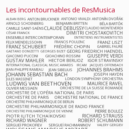
Les incontournables de ResMusica
ANTON BRUCKNER
ANTONIO VIVALDI
ANTONÍN DVOŘÁK
ALBAN BERG
ARNOLD SCHOENBERG
BENJAMIN BRITTEN
BÉLA BARTÓK
CLAUDE DEBUSSY
CAMILLE SAINT-SAËNS
CLAUDIO MONTEVERDI
DIMITRI CHOSTAKOVITCH
CÉSAR FRANCK
ENSEMBLE INTERCONTEMPORAIN
ENTRETIENS INSTRUMENTISTES
FRANZ LISZT
FELIX MENDELSSOHN
FRANCIS POULENC
FRANZ SCHUBERT
FRÉDÉRIC CHOPIN
GABRIEL FAURÉ
GEORG FRIEDRICH HAENDEL
GAETANO DONIZETTI
GEORGES BIZET
GIUSEPPE VERDI
GIACOMO PUCCINI
GIOACHINO ROSSINI
GUSTAV MAHLER
HECTOR BERLIOZ
IGOR STRAVINSKY
INTERNATIONAL CLASSICAL MUSIC AWARDS
IRCAM
JACQUES OFFENBACH
JOHANNES BRAHMS
JEAN-PHILIPPE RAMEAU
JEAN SIBELIUS
JOHANN SEBASTIAN BACH
JOSEPH HAYDN
LONDON SYMPHONY ORCHESTRA
JULES MASSENET
LUDWIG VAN BEETHOVEN
MAURICE RAVEL
OLIVIER MESSIAEN
ORCHESTRE DE LA SUISSE ROMANDE
ORCHESTRE DE L’OPÉRA NATIONAL DE PARIS
ORCHESTRE DE PARIS
ORCHESTRE NATIONAL DE FRANCE
ORCHESTRE PHILHARMONIQUE DE BERLIN
ORCHESTRE PHILHARMONIQUE DE RADIO FRANCE
PIERRE BOULEZ
ORCHESTRE PHILHARMONIQUE DE VIENNE
RICHARD STRAUSS
PIOTR ILITCH TCHAÏKOVSKI
RICHARD WAGNER
ROBERT SCHUMANN
SERGUEÏ PROKOFIEV
SERGUEÏ RACHMANINOV
VALERY GERGIEV