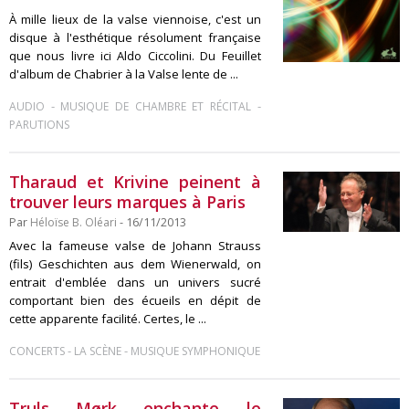
À mille lieux de la valse viennoise, c'est un
disque à l'esthétique résolument française
que nous livre ici Aldo Ciccolini. Du Feuillet
d'album de Chabrier à la Valse lente de ...
-
-
AUDIO
MUSIQUE DE CHAMBRE ET RÉCITAL
PARUTIONS
Tharaud et Krivine peinent à
trouver leurs marques à Paris
Par
Héloïse B. Oléari
- 16/11/2013
Avec la fameuse valse de Johann Strauss
(fils) Geschichten aus dem Wienerwald, on
entrait d'emblée dans un univers sucré
comportant bien des écueils en dépit de
cette apparente facilité. Certes, le ...
-
-
CONCERTS
LA SCÈNE
MUSIQUE SYMPHONIQUE
Truls Mørk enchante le