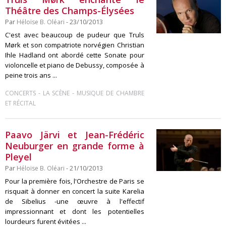
Théâtre des Champs-Élysées
Par
Héloïse B. Oléari
- 23/10/2013
C'est avec beaucoup de pudeur que Truls
Mørk et son compatriote norvégien Christian
Ihle Hadland ont abordé cette Sonate pour
violoncelle et piano de Debussy, composée à
peine trois ans ...
-
-
CONCERTS
LA SCÈNE
MUSIQUE DE CHAMBRE
ET RÉCITAL
Paavo Järvi et Jean-Frédéric
Neuburger en grande forme à
Pleyel
Par
Héloïse B. Oléari
- 21/10/2013
Pour la première fois, l'Orchestre de Paris se
risquait à donner en concert la suite Karelia
de Sibelius -une œuvre à l'effectif
impressionnant et dont les potentielles
lourdeurs furent évitées ...