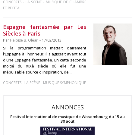
-
-
CONCERTS
LA SCÈNE
MUSIQUE DE CHAMBRE
ET RÉCITAL
Espagne fantasmée par Les
Siècles à Paris
Par
Héloïse B. Oléari
- 17/02/2013
Si la programmation mettait clairement
l'Espagne à l'honneur, il s'agissait avant tout
d'une Espagne fantasmée. En cette seconde
moitié du XIXè siècle où elle fut une
inépuisable source d'inspiration, de ...
-
-
CONCERTS
LA SCÈNE
MUSIQUE SYMPHONIQUE
ANNONCES
Festival International de musique de Wissembourg du 15 au
30 août