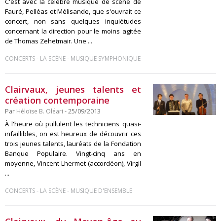
C'est avec la célèbre musique de scène de
Fauré, Pelléas et Mélisande, que s'ouvrait ce
concert, non sans quelques inquiétudes
concernant la direction pour le moins agitée
de Thomas Zehetmair. Une ...
-
-
CONCERTS
LA SCÈNE
MUSIQUE SYMPHONIQUE
Clairvaux, jeunes talents et
création contemporaine
Par
Héloïse B. Oléari
- 25/09/2013
À l'heure où pullulent les techniciens quasi-
infaillibles, on est heureux de découvrir ces
trois jeunes talents, lauréats de la Fondation
Banque Populaire. Vingt-cinq ans en
moyenne, Vincent Lhermet (accordéon), Virgil
...
-
-
CONCERTS
LA SCÈNE
MUSIQUE D'ENSEMBLE