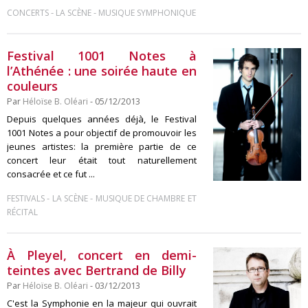
-
-
CONCERTS
LA SCÈNE
MUSIQUE SYMPHONIQUE
Festival 1001 Notes à
l’Athénée : une soirée haute en
couleurs
Par
Héloïse B. Oléari
- 05/12/2013
Depuis quelques années déjà, le Festival
1001 Notes a pour objectif de promouvoir les
jeunes artistes: la première partie de ce
concert leur était tout naturellement
consacrée et ce fut ...
-
-
FESTIVALS
LA SCÈNE
MUSIQUE DE CHAMBRE ET
RÉCITAL
À Pleyel, concert en demi-
teintes avec Bertrand de Billy
Par
Héloïse B. Oléari
- 03/12/2013
C'est la Symphonie en la majeur qui ouvrait