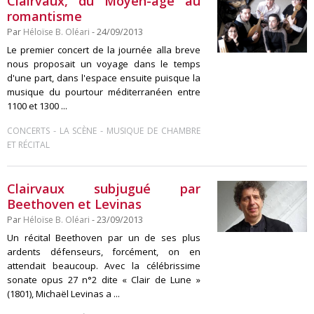
Clairvaux, du Moyen-âge au
romantisme
Par
Héloïse B. Oléari
- 24/09/2013
Le premier concert de la journée alla breve
nous proposait un voyage dans le temps
d'une part, dans l'espace ensuite puisque la
musique du pourtour méditerranéen entre
1100 et 1300 ...
-
-
CONCERTS
LA SCÈNE
MUSIQUE DE CHAMBRE
ET RÉCITAL
Clairvaux subjugué par
Beethoven et Levinas
Par
Héloïse B. Oléari
- 23/09/2013
Un récital Beethoven par un de ses plus
ardents défenseurs, forcément, on en
attendait beaucoup. Avec la célébrissime
sonate opus 27 n°2 dite « Clair de Lune »
(1801), Michaël Levinas a ...