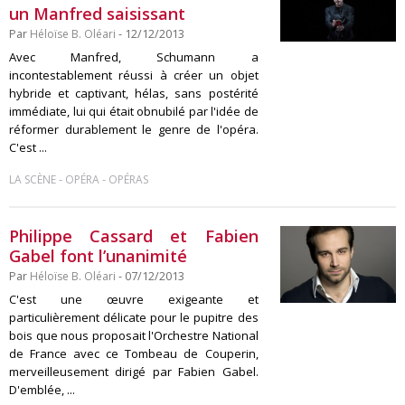
un Manfred saisissant
Par
Héloïse B. Oléari
- 12/12/2013
Avec Manfred, Schumann a
incontestablement réussi à créer un objet
hybride et captivant, hélas, sans postérité
immédiate, lui qui était obnubilé par l'idée de
réformer durablement le genre de l'opéra.
C'est ...
-
-
LA SCÈNE
OPÉRA
OPÉRAS
Philippe Cassard et Fabien
Gabel font l’unanimité
Par
Héloïse B. Oléari
- 07/12/2013
C'est une œuvre exigeante et
particulièrement délicate pour le pupitre des
bois que nous proposait l'Orchestre National
de France avec ce Tombeau de Couperin,
merveilleusement dirigé par Fabien Gabel.
D'emblée, ...