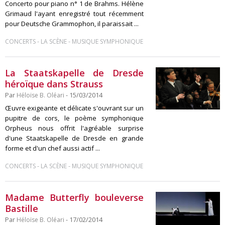
Concerto pour piano n° 1 de Brahms. Hélène
Grimaud l'ayant enregistré tout récemment
pour Deutsche Grammophon, il paraissait ...
-
-
CONCERTS
LA SCÈNE
MUSIQUE SYMPHONIQUE
La Staatskapelle de Dresde
héroïque dans Strauss
Par
Héloïse B. Oléari
- 15/03/2014
Œuvre exigeante et délicate s'ouvrant sur un
pupitre de cors, le poème symphonique
Orpheus nous offrit l'agréable surprise
d'une Staatskapelle de Dresde en grande
forme et d'un chef aussi actif ...
-
-
CONCERTS
LA SCÈNE
MUSIQUE SYMPHONIQUE
Madame Butterfly bouleverse
Bastille
Par
Héloïse B. Oléari
- 17/02/2014