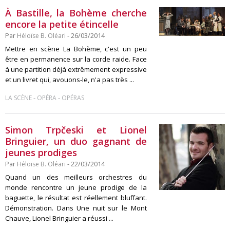
À Bastille, la Bohème cherche
encore la petite étincelle
Par
Héloïse B. Oléari
- 26/03/2014
Mettre en scène La Bohème, c'est un peu
être en permanence sur la corde raide. Face
à une partition déjà extrêmement expressive
et un livret qui, avouons-le, n'a pas très ...
-
-
LA SCÈNE
OPÉRA
OPÉRAS
Simon Trpčeski et Lionel
Bringuier, un duo gagnant de
jeunes prodiges
Par
Héloïse B. Oléari
- 22/03/2014
Quand un des meilleurs orchestres du
monde rencontre un jeune prodige de la
baguette, le résultat est réellement bluffant.
Démonstration. Dans Une nuit sur le Mont
Chauve, Lionel Bringuier a réussi ...