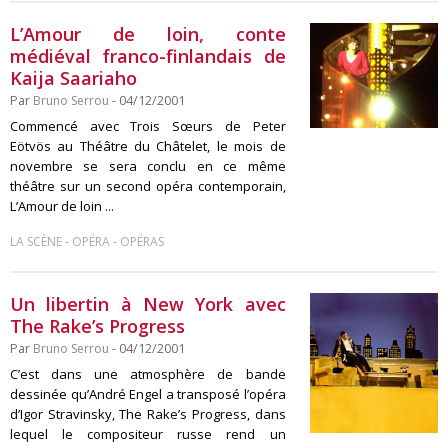
L’Amour de loin, conte
médiéval franco-finlandais de
Kaija Saariaho
Par
Bruno Serrou
- 04/12/2001
Commencé avec Trois Sœurs de Peter
Eötvös au Théâtre du Châtelet, le mois de
novembre se sera conclu en ce même
théâtre sur un second opéra contemporain,
L’Amour de loin ...
-
-
LA SCÈNE
OPÉRA
OPÉRAS
Un libertin à New York avec
The Rake’s Progress
Par
Bruno Serrou
- 04/12/2001
C’est dans une atmosphère de bande
dessinée qu’André Engel a transposé l’opéra
d’Igor Stravinsky, The Rake’s Progress, dans
lequel le compositeur russe rend un