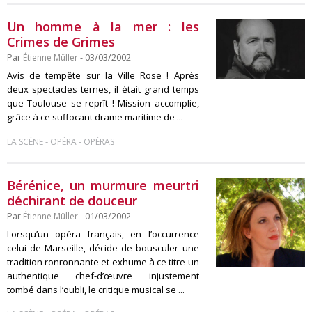
Un homme à la mer : les
Crimes de Grimes
Par
Étienne Müller
- 03/03/2002
Avis de tempête sur la Ville Rose ! Après
deux spectacles ternes, il était grand temps
que Toulouse se reprît ! Mission accomplie,
grâce à ce suffocant drame maritime de ...
-
-
LA SCÈNE
OPÉRA
OPÉRAS
Bérénice, un murmure meurtri
déchirant de douceur
Par
Étienne Müller
- 01/03/2002
Lorsqu’un opéra français, en l’occurrence
celui de Marseille, décide de bousculer une
tradition ronronnante et exhume à ce titre un
authentique chef-d’œuvre injustement
tombé dans l’oubli, le critique musical se ...