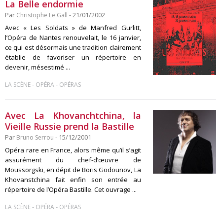
La Belle endormie
Par
Christophe Le Gall
- 21/01/2002
Avec « Les Soldats » de Manfred Gurlitt,
l’Opéra de Nantes renouvelait, le 16 janvier,
ce qui est désormais une tradition clairement
établie de favoriser un répertoire en
devenir, mésestimé ...
-
-
LA SCÈNE
OPÉRA
OPÉRAS
Avec La Khovanchtchina, la
Vieille Russie prend la Bastille
Par
Bruno Serrou
- 15/12/2001
Opéra rare en France, alors même qu’il s’agit
assurément du chef-d’œuvre de
Moussorgski, en dépit de Boris Godounov, La
Khovanstchina fait enfin son entrée au
répertoire de l’Opéra Bastille. Cet ouvrage ...
-
-
LA SCÈNE
OPÉRA
OPÉRAS