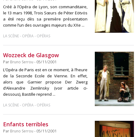
Créé à l’Opéra de Lyon, son commanditaire,
le 13 mars 1998, Trois Sœurs de Péter Eötvös
a été reçu dès sa première présentation
comme l’un des ouvrages majeurs du XXe ...
-
-
LA SCÈNE
OPÉRA
OPÉRAS
Wozzeck de Glasgow
Par
Bruno Serrou
- 05/11/2001
L’Opéra de Paris est en ce moment, à l’heure
de la Seconde Ecole de Vienne. En effet,
alors que Garnier propose Der Zwerg
d’Alexandre Zemlinsky (voir article ci-
dessous), Bastille reprend ...
-
-
LA SCÈNE
OPÉRA
OPÉRAS
Enfants terribles
Par
Bruno Serrou
- 05/11/2001