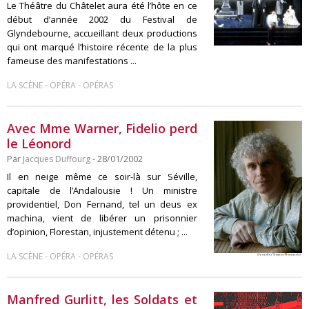
Le Théâtre du Châtelet aura été l’hôte en ce
début d’année 2002 du Festival de
Glyndebourne, accueillant deux productions
qui ont marqué l’histoire récente de la plus
fameuse des manifestations ...
-
-
LA SCÈNE
OPÉRA
OPÉRAS
Avec Mme Warner, Fidelio perd
le Léonord
Par
Jacques Duffourg
- 28/01/2002
Il en neige même ce soir-là sur Séville,
capitale de l’Andalousie ! Un ministre
providentiel, Don Fernand, tel un deus ex
machina, vient de libérer un prisonnier
d’opinion, Florestan, injustement détenu ; ...
-
-
LA SCÈNE
OPÉRA
OPÉRAS
Manfred Gurlitt, les Soldats et