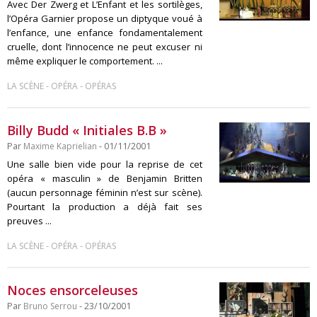
Avec Der Zwerg et L’Enfant et les sortilèges,
l’Opéra Garnier propose un diptyque voué à
l’enfance, une enfance fondamentalement
cruelle, dont l’innocence ne peut excuser ni
même expliquer le comportement. ...
-
-
LA SCÈNE
OPÉRA
OPÉRAS
Billy Budd « Initiales B.B »
Par
Maxime Kaprielian
- 01/11/2001
Une salle bien vide pour la reprise de cet
opéra « masculin » de Benjamin Britten
(aucun personnage féminin n’est sur scène).
Pourtant la production a déjà fait ses
preuves ...
-
-
LA SCÈNE
OPÉRA
OPÉRAS
Noces ensorceleuses
Par
Bruno Serrou
- 23/10/2001