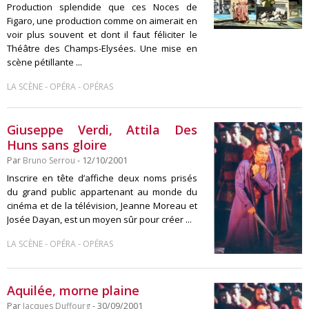
Production splendide que ces Noces de
Figaro, une production comme on aimerait en
voir plus souvent et dont il faut féliciter le
Théâtre des Champs-Elysées. Une mise en
scène pétillante ...
-
-
LA SCÈNE
OPÉRA
OPÉRAS
Giuseppe Verdi, Attila Des
Huns sans gloire
Par
Bruno Serrou
- 12/10/2001
Inscrire en tête d’affiche deux noms prisés
du grand public appartenant au monde du
cinéma et de la télévision, Jeanne Moreau et
Josée Dayan, est un moyen sûr pour créer ...
-
-
LA SCÈNE
OPÉRA
OPÉRAS
Aquilée, morne plaine
Par
Jacques Duffourg
- 30/09/2001