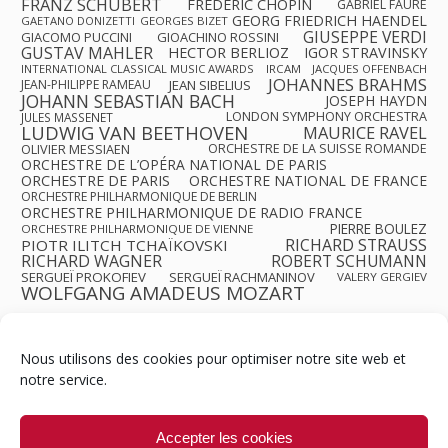
FRANZ SCHUBERT
FRÉDÉRIC CHOPIN
GABRIEL FAURÉ
GEORG FRIEDRICH HAENDEL
GAETANO DONIZETTI
GEORGES BIZET
GIUSEPPE VERDI
GIACOMO PUCCINI
GIOACHINO ROSSINI
GUSTAV MAHLER
HECTOR BERLIOZ
IGOR STRAVINSKY
INTERNATIONAL CLASSICAL MUSIC AWARDS
IRCAM
JACQUES OFFENBACH
JOHANNES BRAHMS
JEAN-PHILIPPE RAMEAU
JEAN SIBELIUS
JOHANN SEBASTIAN BACH
JOSEPH HAYDN
LONDON SYMPHONY ORCHESTRA
JULES MASSENET
LUDWIG VAN BEETHOVEN
MAURICE RAVEL
OLIVIER MESSIAEN
ORCHESTRE DE LA SUISSE ROMANDE
ORCHESTRE DE L’OPÉRA NATIONAL DE PARIS
ORCHESTRE DE PARIS
ORCHESTRE NATIONAL DE FRANCE
ORCHESTRE PHILHARMONIQUE DE BERLIN
ORCHESTRE PHILHARMONIQUE DE RADIO FRANCE
PIERRE BOULEZ
ORCHESTRE PHILHARMONIQUE DE VIENNE
RICHARD STRAUSS
PIOTR ILITCH TCHAÏKOVSKI
RICHARD WAGNER
ROBERT SCHUMANN
SERGUEÏ PROKOFIEV
SERGUEÏ RACHMANINOV
VALERY GERGIEV
WOLFGANG AMADEUS MOZART
Nous utilisons des cookies pour optimiser notre site web et
notre service.
Contact
Qui sommes-nous ?
Équipe
Newsletter
Annonces
Crédits & Mentions
Politique de cookies (UE)
Accepter les cookies