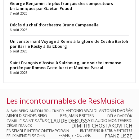
George Benjamin : le plus français des compositeurs
britanniques par Gaëtan Puaud
7 août 2026
Décès du chef d’orchestre Bruno Campanella
6 août 2026
Un consternant Voyage à Reims à la gloire de Cecilia Bartoli
par Barrie Kosky à Salzbourg
6 août 2026
Saint François d’Assise à Salzbourg, une soirée immense
portée par Romeo Castellucci et Maxime Pascal
6 août 2026
Les incontournables de ResMusica
ANTON BRUCKNER
ANTONIO VIVALDI
ANTONÍN DVOŘÁK
ALBAN BERG
ARNOLD SCHOENBERG
BENJAMIN BRITTEN
BÉLA BARTÓK
CLAUDE DEBUSSY
CAMILLE SAINT-SAËNS
CLAUDIO MONTEVERDI
DIMITRI CHOSTAKOVITCH
CÉSAR FRANCK
ENSEMBLE INTERCONTEMPORAIN
ENTRETIENS INSTRUMENTISTES
FRANZ LISZT
FELIX MENDELSSOHN
FRANCIS POULENC