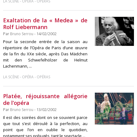
-
-
LA SCÈNE
OPÉRA
OPÉRAS
Exaltation de la « Medea » de
Rolf Liebermann
Par
Bruno Serrou
- 14/02/2002
Pour la seconde entrée de la saison au
répertoire de l’Opéra de Paris d’une œuvre
de la fin du XXe siècle, après Das Mädchen
mit den Schwefelhölzer de Helmut
Lachenmann, ...
-
-
LA SCÈNE
OPÉRA
OPÉRAS
Platée, réjouissante allégorie
de l’opéra
Par
Bruno Serrou
- 13/02/2002
Il est des soirées dont on se souvient parce
que tout s’est déroulé à la perfection, au
point que l’on en oublie le quotidien,
notamment ses préjugés, tant le spectacle ...