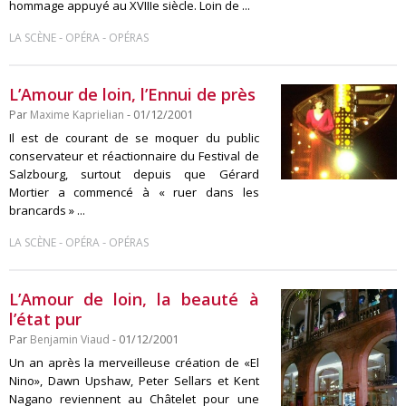
hommage appuyé au XVIIIe siècle. Loin de ...
-
-
LA SCÈNE
OPÉRA
OPÉRAS
L’Amour de loin, l’Ennui de près
Par
Maxime Kaprielian
- 01/12/2001
Il est de courant de se moquer du public
conservateur et réactionnaire du Festival de
Salzbourg, surtout depuis que Gérard
Mortier a commencé à « ruer dans les
brancards » ...
-
-
LA SCÈNE
OPÉRA
OPÉRAS
L’Amour de loin, la beauté à
l’état pur
Par
Benjamin Viaud
- 01/12/2001
Un an après la merveilleuse création de «El
Nino», Dawn Upshaw, Peter Sellars et Kent
Nagano reviennent au Châtelet pour une