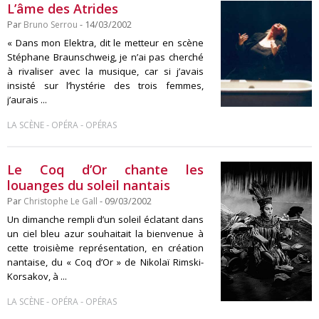
L’âme des Atrides
Par
Bruno Serrou
- 14/03/2002
« Dans mon Elektra, dit le metteur en scène
Stéphane Braunschweig, je n’ai pas cherché
à rivaliser avec la musique, car si j’avais
insisté sur l’hystérie des trois femmes,
j’aurais ...
-
-
LA SCÈNE
OPÉRA
OPÉRAS
Le Coq d’Or chante les
louanges du soleil nantais
Par
Christophe Le Gall
- 09/03/2002
Un dimanche rempli d’un soleil éclatant dans
un ciel bleu azur souhaitait la bienvenue à
cette troisième représentation, en création
nantaise, du « Coq d’Or » de Nikolaï Rimski-
Korsakov, à ...
-
-
LA SCÈNE
OPÉRA
OPÉRAS