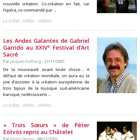
nouvelle création. Co-création en fait, car
l’opéra, co-commandé par ...
-
-
LA SCÈNE
OPÉRA
OPÉRAS
Les Andes Galantes de Gabriel
Garrido au XXIV° Festival d’Art
Sacré
Par
Jacques Duffourg
- 21/11/2001
De la nouveauté avant toute chose… A
défaut de création mondiale, on aura eu la
joie d’assister à la création européenne de
trois bijoux de la musique sud-américaine
baroque, redécouverts ...
-
-
LA SCÈNE
OPÉRA
OPÉRAS
« Trois Sœurs » de Péter
Eötvös repris au Châtelet
Par
Bruno Serrou
- 08/11/2001