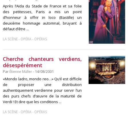
Après l’Aïda du Stade de France et sa folie
des petitesses, Paris a mis un point
d’honneur à offrir in loco (Bastille) un
deuxième hommage automnal, bruyant à
défaut d’être ...
-
-
LA SCÈNE
OPÉRA
OPÉRAS
Cherche chanteurs verdiens,
désespérément
Par
Étienne Müller
- 14/08/2001
«Mondo ladro, mondo reo…» Qu’il est difficile
de proposer une distribution
authentiquement verdienne pour servir l’un
des purs chefs d’œuvre de la maturité de
Verdi ! Et dire que les conditions ...
-
-
LA SCÈNE
OPÉRA
OPÉRAS