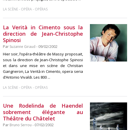
-
-
LA SCÈNE
OPÉRA
OPÉRAS
La Verità in Cimento sous la
direction de Jean-Christophe
Spinosi
Par
Suzanne Giraud
- 09/02/2002
Hier soir, l’opéra-théâtre de Massy proposait,
sous la direction de Jean-Christophe Spinosi
et dans une mise en scène de Christian
Gangneron, La Verità in Cimento, opera seria
d’Antonio Vivaldi. Les 800 ...
-
-
LA SCÈNE
OPÉRA
OPÉRAS
Une Rodelinda de Haendel
sobrement élégante au
Théâtre du Châtelet
Par
Bruno Serrou
- 07/02/2002