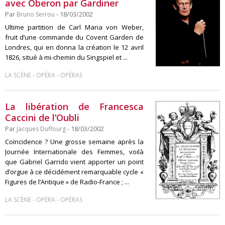
avec Oberon par Gardiner
Par
Bruno Serrou
- 18/03/2002
Ultime partition de Carl Maria von Weber,
fruit d’une commande du Covent Garden de
Londres, qui en donna la création le 12 avril
1826, situé à mi-chemin du Singspiel et ...
-
-
LA SCÈNE
OPÉRA
OPÉRAS
La libération de Francesca
Caccini de l’Oubli
Par
Jacques Duffourg
- 18/03/2002
Coïncidence ? Une grosse semaine après la
Journée Internationale des Femmes, voilà
que Gabriel Garrido vient apporter un point
d’orgue à ce décidément remarquable cycle «
Figures de l’Antique » de Radio-France ; ...
-
-
LA SCÈNE
OPÉRA
OPÉRAS