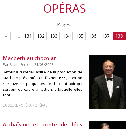
OPÉRAS
Pages :
«
1
...
131
132
133
134
135
136
137
138
Macbeth au chocolat
Par
Bruno Serrou
- 21/03/2002
Retour à l’Opéra-Bastille de la production de
Macbeth présentée en février 1999, dont on
retrouve les plaquettes de chocolat noir qui
servent de cadre à l’action, à laquelle elles
font ...
-
-
LA SCÈNE
OPÉRA
OPÉRAS
Archaïsme et conte de fées