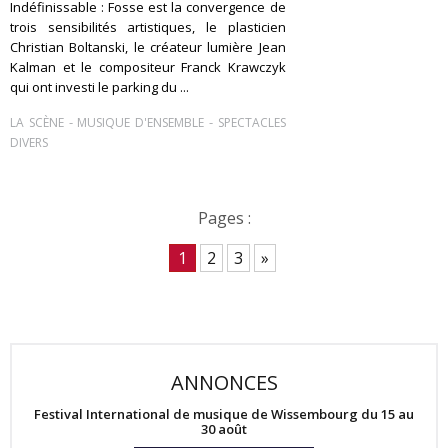
Indéfinissable : Fosse est la convergence de
trois sensibilités artistiques, le plasticien
Christian Boltanski, le créateur lumière Jean
Kalman et le compositeur Franck Krawczyk
qui ont investi le parking du ...
-
-
LA SCÈNE
MUSIQUE D'ENSEMBLE
SPECTACLES
DIVERS
Pages :
1
2
3
»
ANNONCES
Festival International de musique de Wissembourg du 15 au
30 août