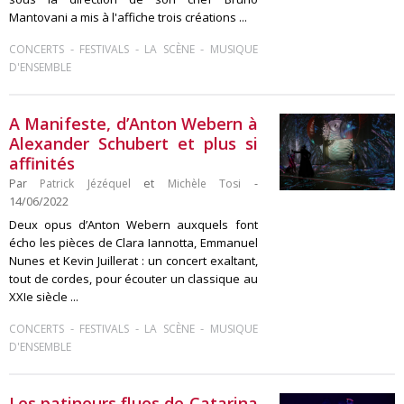
Mantovani a mis à l'affiche trois créations ...
-
-
-
CONCERTS
FESTIVALS
LA SCÈNE
MUSIQUE
D'ENSEMBLE
A Manifeste, d’Anton Webern à
Alexander Schubert et plus si
affinités
Par
Patrick Jézéquel
et
Michèle Tosi
-
14/06/2022
Deux opus d’Anton Webern auxquels font
écho les pièces de Clara Iannotta, Emmanuel
Nunes et Kevin Juillerat : un concert exaltant,
tout de cordes, pour écouter un classique au
XXIe siècle ...
-
-
-
CONCERTS
FESTIVALS
LA SCÈNE
MUSIQUE
D'ENSEMBLE
Les patineurs fluos de Catarina