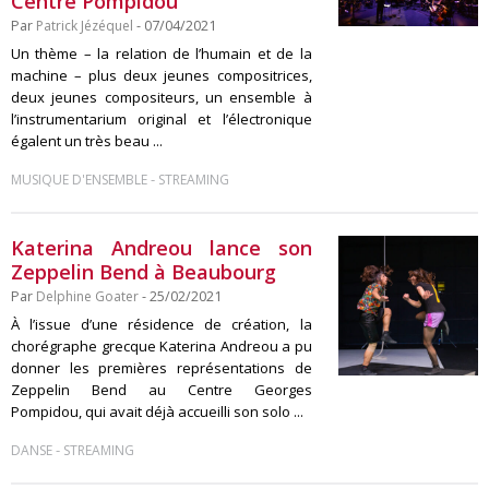
Centre Pompidou
Par
Patrick Jézéquel
- 07/04/2021
Un thème – la relation de l’humain et de la
machine – plus deux jeunes compositrices,
deux jeunes compositeurs, un ensemble à
l’instrumentarium original et l’électronique
égalent un très beau ...
-
MUSIQUE D'ENSEMBLE
STREAMING
Katerina Andreou lance son
Zeppelin Bend à Beaubourg
Par
Delphine Goater
- 25/02/2021
À l’issue d’une résidence de création, la
chorégraphe grecque Katerina Andreou a pu
donner les premières représentations de
Zeppelin Bend au Centre Georges
Pompidou, qui avait déjà accueilli son solo ...
-
DANSE
STREAMING