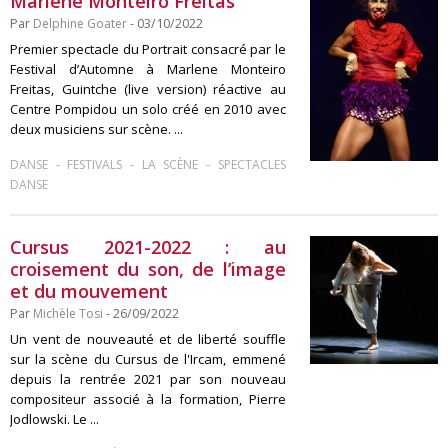
Marlene Monteiro Freitas
Par
Delphine Goater
- 03/10/2022
Premier spectacle du Portrait consacré par le
Festival d’Automne à Marlene Monteiro
Freitas, Guintche (live version) réactive au
Centre Pompidou un solo créé en 2010 avec
deux musiciens sur scène. ...
-
-
-
DANSE
FESTIVALS
LA SCÈNE
SPECTACLES
DANSE
Cursus 2021-2022 : au
croisement du son, de l’image
et du mouvement
Par
Michèle Tosi
- 26/09/2022
Un vent de nouveauté et de liberté souffle
sur la scène du Cursus de l'Ircam, emmené
depuis la rentrée 2021 par son nouveau
compositeur associé à la formation, Pierre
Jodlowski. Le ...