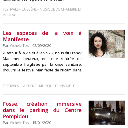
-
-
FESTIVALS
LA SCÈNE
MUSIQUE DE CHAMBRE ET
RÉCITAL
Les espaces de la voix à
Manifeste
Par
Michèle Tosi
- 02/09/2020
« Retour à la vie et à la voix », nous dit Franck
Madlener, heureux, en cette rentrée de
septembre fragilisée par la crise sanitaire,
d'ouvrir le festival Manifeste de l'Ircam dans
...
-
-
FESTIVALS
LA SCÈNE
MUSIQUE D'ENSEMBLE
Fosse, création immersive
dans le parking du Centre
Pompidou
Par
Michèle Tosi
- 15/01/2020