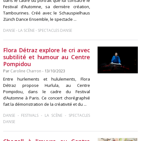
dans le cadre du portrait que lui consacre le
Festival d’Automne, sa dernière création,
Tambourines. Créé avec le Schauspielhaus
Zürich Dance Ensemble, le spectacle ...
-
-
DANSE
LA SCÈNE
SPECTACLES DANSE
Flora Détraz explore le cri avec
subtilité et humour au Centre
Pompidou
Par
Caroline Charron
- 13/10/2023
Entre hurlements et hululements, Flora
Détraz propose Hurlula, au Centre
Pompidou, dans le cadre du Festival
d’Automne à Paris. Ce concert chorégraphié
fait la démonstration de la créativité et du ...
-
-
-
DANSE
FESTIVALS
LA SCÈNE
SPECTACLES
DANSE