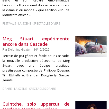
Berio et son œuvre emblématique
Laborintus II pouvaient donner à entendre «
la clameur du monde » que l'édition 2023 de
Manifeste affiche ...
-
-
FESTIVALS
LA SCÈNE
SPECTACLES DIVERS
Meg Stuart expérimente
encore dans Cascade
Par
Delphine Goater
- 14/10/2022
Terrain de jeu géant et étoilé pour Cascade,
la nouvelle production décevante de Meg
Stuart avec une équipe artistique
prestigieuse composée de Philippe Quesne,
Tim Etchells et Brendan Dougherty. Saccos
géants ...
-
-
DANSE
LA SCÈNE
SPECTACLES DANSE
Guintche, solo uppercut de