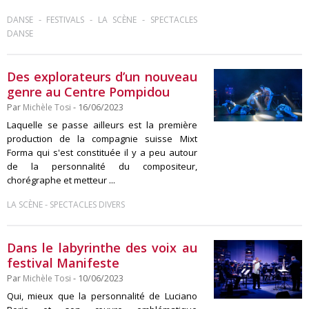
-
-
-
DANSE
FESTIVALS
LA SCÈNE
SPECTACLES
DANSE
Des explorateurs d’un nouveau
genre au Centre Pompidou
Par
Michèle Tosi
- 16/06/2023
Laquelle se passe ailleurs est la première
production de la compagnie suisse Mixt
Forma qui s'est constituée il y a peu autour
de la personnalité du compositeur,
chorégraphe et metteur ...
-
LA SCÈNE
SPECTACLES DIVERS
Dans le labyrinthe des voix au
festival Manifeste
Par
Michèle Tosi
- 10/06/2023
Qui, mieux que la personnalité de Luciano