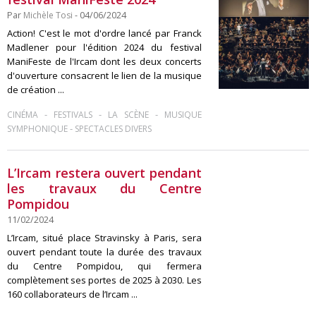
Par
Michèle Tosi
- 04/06/2024
Action! C'est le mot d'ordre lancé par Franck
Madlener pour l'édition 2024 du festival
ManiFeste de l'Ircam dont les deux concerts
d'ouverture consacrent le lien de la musique
de création ...
-
-
-
CINÉMA
FESTIVALS
LA SCÈNE
MUSIQUE
-
SYMPHONIQUE
SPECTACLES DIVERS
L’Ircam restera ouvert pendant
les travaux du Centre
Pompidou
11/02/2024
L’Ircam, situé place Stravinsky à Paris, sera
ouvert pendant toute la durée des travaux
du Centre Pompidou, qui fermera
complètement ses portes de 2025 à 2030. Les
160 collaborateurs de l’Ircam ...