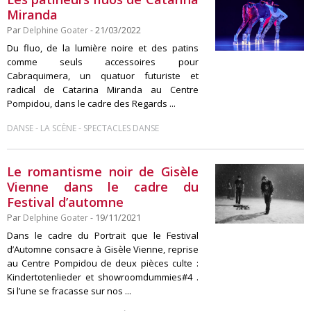
Miranda
Par
Delphine Goater
- 21/03/2022
Du fluo, de la lumière noire et des patins
comme seuls accessoires pour
Cabraquimera, un quatuor futuriste et
radical de Catarina Miranda au Centre
Pompidou, dans le cadre des Regards ...
-
-
DANSE
LA SCÈNE
SPECTACLES DANSE
Le romantisme noir de Gisèle
Vienne dans le cadre du
Festival d’automne
Par
Delphine Goater
- 19/11/2021
Dans le cadre du Portrait que le Festival
d’Automne consacre à Gisèle Vienne, reprise
au Centre Pompidou de deux pièces culte :
Kindertotenlieder et showroomdummies#4 .
Si l’une se fracasse sur nos ...