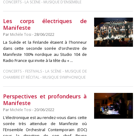
-
-
CONCERTS
LA SCÈNE
MUSIQUE D'ENSEMBLE
Les corps électriques de
Manifeste
Par
Michèle Tosi
- 28/06/2022
La Suède et la Finlande étaient à l'honneur
dans cette seconde soirée d'orchestre de
Manifeste 100% nordique au Studio 104 de
Radio France qui invite à la tête du « ...
-
-
-
CONCERTS
FESTIVALS
LA SCÈNE
MUSIQUE DE
-
CHAMBRE ET RÉCITAL
MUSIQUE SYMPHONIQUE
Perspectives et profondeurs à
Manifeste
Par
Michèle Tosi
- 20/06/2022
L'électronique est au rendez-vous dans cette
soirée très attendue de Manifeste où
l'Ensemble Orchestral Contemporain (EOC)
sous la direction de son chef Bruno