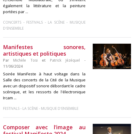
également la littérature et la peinture
portées par ...
-
-
-
CONCERTS
FESTIVALS
LA SCÈNE
MUSIQUE
D'ENSEMBLE
Manifestes sonores,
artistiques et politiques
Par
Michèle Tosi
et
Patrick Jézéquel
-
11/06/2024
Soirée ManiFeste à haut voltage dans la
Salle des concerts de la Cité de la Musique
avec un dispositif sonore débordant le cadre
scénique, et les ressorts de l'électronique
Ircam ...
-
-
FESTIVALS
LA SCÈNE
MUSIQUE D'ENSEMBLE
Composer avec l’image au
festival ManiFeste 2024