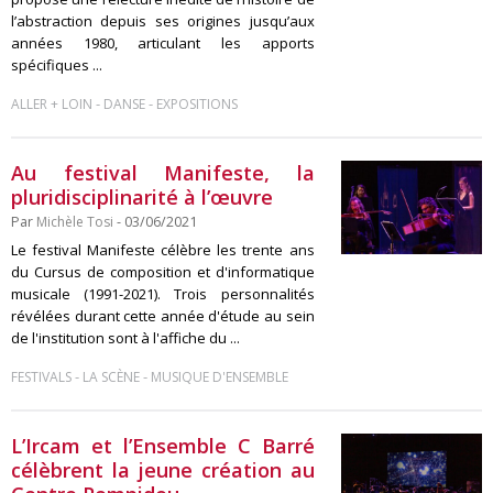
l’abstraction depuis ses origines jusqu’aux
années 1980, articulant les apports
spécifiques ...
-
-
ALLER + LOIN
DANSE
EXPOSITIONS
Au festival Manifeste, la
pluridisciplinarité à l’œuvre
Par
Michèle Tosi
- 03/06/2021
Le festival Manifeste célèbre les trente ans
du Cursus de composition et d'informatique
musicale (1991-2021). Trois personnalités
révélées durant cette année d'étude au sein
de l'institution sont à l'affiche du ...
-
-
FESTIVALS
LA SCÈNE
MUSIQUE D'ENSEMBLE
L’Ircam et l’Ensemble C Barré
célèbrent la jeune création au