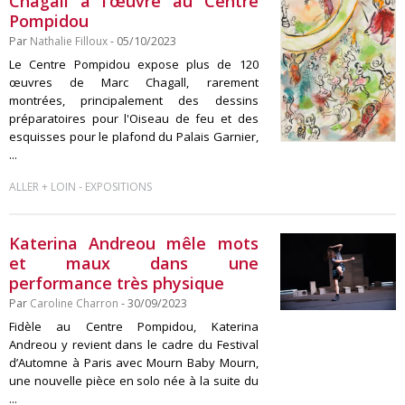
Chagall à l’œuvre au Centre
Pompidou
Par
Nathalie Filloux
- 05/10/2023
Le Centre Pompidou expose plus de 120
œuvres de Marc Chagall, rarement
montrées, principalement des dessins
préparatoires pour l'Oiseau de feu et des
esquisses pour le plafond du Palais Garnier,
...
-
ALLER + LOIN
EXPOSITIONS
Katerina Andreou mêle mots
et maux dans une
performance très physique
Par
Caroline Charron
- 30/09/2023
Fidèle au Centre Pompidou, Katerina
Andreou y revient dans le cadre du Festival
d’Automne à Paris avec Mourn Baby Mourn,
une nouvelle pièce en solo née à la suite du
...