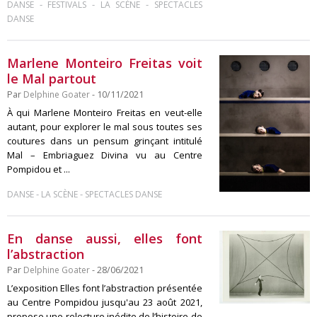
-
-
-
DANSE
FESTIVALS
LA SCÈNE
SPECTACLES
DANSE
Marlene Monteiro Freitas voit
le Mal partout
Par
Delphine Goater
- 10/11/2021
À qui Marlene Monteiro Freitas en veut-elle
autant, pour explorer le mal sous toutes ses
coutures dans un pensum grinçant intitulé
Mal – Embriaguez Divina vu au Centre
Pompidou et ...
-
-
DANSE
LA SCÈNE
SPECTACLES DANSE
En danse aussi, elles font
l’abstraction
Par
Delphine Goater
- 28/06/2021
L’exposition Elles font l’abstraction présentée
au Centre Pompidou jusqu'au 23 août 2021,
propose une relecture inédite de l’histoire de