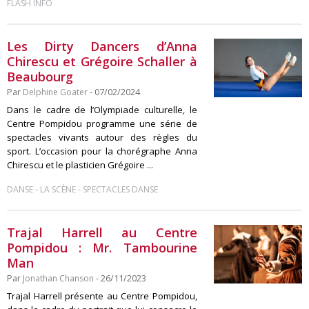
FLASH INFO
Les Dirty Dancers d’Anna
Chirescu et Grégoire Schaller à
Beaubourg
Par
Delphine Goater
- 07/02/2024
Dans le cadre de l’Olympiade culturelle, le
Centre Pompidou programme une série de
spectacles vivants autour des règles du
sport. L’occasion pour la chorégraphe Anna
Chirescu et le plasticien Grégoire ...
-
-
DANSE
LA SCÈNE
SPECTACLES DANSE
Trajal Harrell au Centre
Pompidou : Mr. Tambourine
Man
Par
Jonathan Chanson
- 26/11/2023
Trajal Harrell présente au Centre Pompidou,