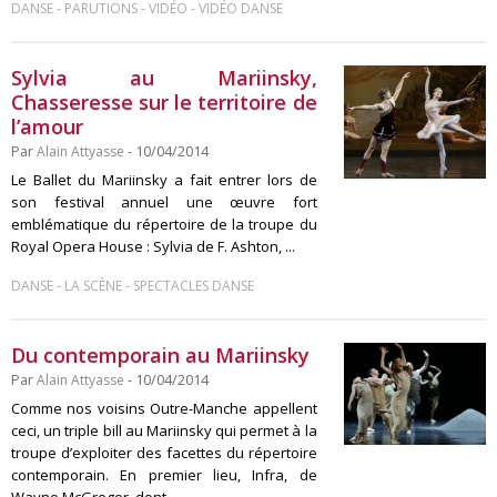
-
-
-
DANSE
PARUTIONS
VIDÉO
VIDÉO DANSE
Sylvia au Mariinsky,
Chasseresse sur le territoire de
l’amour
Par
Alain Attyasse
- 10/04/2014
Le Ballet du Mariinsky a fait entrer lors de
son festival annuel une œuvre fort
emblématique du répertoire de la troupe du
Royal Opera House : Sylvia de F. Ashton, ...
-
-
DANSE
LA SCÈNE
SPECTACLES DANSE
Du contemporain au Mariinsky
Par
Alain Attyasse
- 10/04/2014
Comme nos voisins Outre-Manche appellent
ceci, un triple bill au Mariinsky qui permet à la
troupe d’exploiter des facettes du répertoire
contemporain. En premier lieu, Infra, de