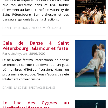
que l’on découvre dans ce DVD tourné
récemment au fameux Théâtre Mariinsky de
Saint Pétersbourg. Son orchestre et ses
danseurs, galvanisés par la direction ...
-
-
-
DANSE
PARUTIONS
VIDÉO
VIDÉO DANSE
Gala de Danse à Saint
Pétersbourg : Glamour et faste
Par
Alain Attyasse
- 28/03/2009
Le neuvième festival international de danse
se terminait comme il se devait par un gala,
où nombres d’Étoiles figuraient dans un
programme éclectique. Nous n’avons pas été
totalement convaincus de ...
-
-
DANSE
LA SCÈNE
SPECTACLES DANSE
Le Lac des Cygnes au
Mariinsky : Victorieuse