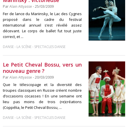
Par
Alain Attyasse
- 25/03/2009
Fer de lance du Mariinsky, le Lac des Cygnes
proposé dans le cadre du festival
international annuel s’est révélé assez
décevant. Le corps de ballet fut tout juste
correct, et ...
-
-
DANSE
LA SCÈNE
SPECTACLES DANSE
Le Petit Cheval Bossu, vers un
nouveau genre ?
Par
Alain Attyasse
- 20/03/2009
Que le télescopage et la diversité des
troupes classiques en Russie créent nombre
d’occasions cocasses ! En une semaine ont
lieu pas moins de trois (re)créations
(Coppélia, le Petit Cheval Bossu, ...
-
-
DANSE
LA SCÈNE
SPECTACLES DANSE