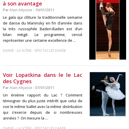
à son avantage
Par
Alain Attyasse
- 10/01/2011
Le gala qui clôture la traditionnelle semaine
de danse du Mariinsky en fin d’année dans
la très russophile Baden-Baden est d’un
bilan mitigé. Le programme, censé
représenter une certaine excellence de ...
-
-
DANSE
LA SCÈNE
SPECTACLES DANSE
Voir Lopatkina dans le le Lac
des Cygnes
Par
Alain Attyasse
- 07/01/2011
Un énième rapport du Lac ? Comment
témoigner du plus juste intérêt que celui de
voir le même ballet avec la même distribution
qui s’exerce depuis de si nombreuses
années ? On mesure la ...
-
-
DANSE
LA SCÈNE
SPECTACLES DANSE