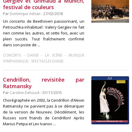
Gergiev et Grimaud à Munich,
festival de couleurs
Par
Dominique Adrian
- 27/02/2018
Un concerto de Beethoven passionnant, un
Petrouchka inhabituel : Valery Gergiev ne fait
rien comme les autres, et cette fois, avec un
plein succès. Tout fraîchement confirmé
dans son poste de ...
-
-
-
CONCERTS
DANSE
LA SCÈNE
MUSIQUE
-
SYMPHONIQUE
SPECTACLES DANSE
Cendrillon, revisitée par
Ratmansky
Par
Caroline Dehouck
- 01/11/2015
Chorégraphiée en 2002, la Cendrillon d’Alexei
Ratmansky ne parvient pas à se démarquer
de la version de Noureev. Décidément, les
Russes sont friands de Cendrillon! Après
Marius Petipa et Lev Ivanov ...