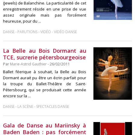
(Jewels) de Balanchine. La particularité de cet
enregistrement réside en une prise de vue
assez originale mais pas forcément
heureuse, pour du ...
-
-
-
DANSE
PARUTIONS
VIDÉO
VIDÉO DANSE
La Belle au Bois Dormant au
TCE, sucrerie pétersbourgeoise
Par
Marie-Astrid Gauthier
- 26/02/2011
Ballet féerique à souhait, la Belle au Bois
Dormant aurait pu être un écrin parfait pour
la troupe du Ballet-Théâtre de Saint-
Pétersbourg, qui se produisait cette année
encore sur la ...
-
-
DANSE
LA SCÈNE
SPECTACLES DANSE
Gala de Danse au Mariinsky à
Baden Baden : pas forcément