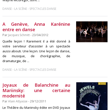
Wayne McGregor, dont ...
-
-
DANSE
LA SCÈNE
SPECTACLES DANSE
A Genève, Anna Karénine
entre en danse
Par
Jacques Schmitt
- 23/04/2012
Quelle leçon ! Rarement il a été donné à
votre serviteur d’assister à un spectacle
aussi abouti. Une leçon. Une leçon de danse,
de musique, de chorégraphie, de
dramaturgie, de ...
-
-
DANSE
LA SCÈNE
SPECTACLES DANSE
Joyaux de Balanchine au
Mariinsky: une certaine
modernité
Par
Alain Attyasse
- 29/12/2011
Le Théâtre du Mariinsky édite en DVD Joyaux