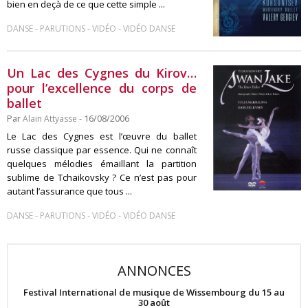
bien en deçà de ce que cette simple ...
-
-
-
DANSE
PARUTIONS
VIDÉO
VIDÉO DANSE
Un Lac des Cygnes du Kirov…
pour l’excellence du corps de
ballet
Par
Alain Attyasse
- 16/08/2006
Le Lac des Cygnes est l’œuvre du ballet
russe classique par essence. Qui ne connaît
quelques mélodies émaillant la partition
sublime de Tchaikovsky ? Ce n’est pas pour
autant l’assurance que tous ...
-
-
-
DANSE
PARUTIONS
VIDÉO
VIDÉO DANSE
ANNONCES
Festival International de musique de Wissembourg du 15 au
30 août