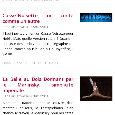
Casse-Noisette, un conte
comme un autre
Par
Alain Attyasse
- 05/01/2011
Il faut inévitablement un Casse-Noisette pour
Noël... Mais quelle version retenir? Quand il
subsiste des embryons de chorégraphie de
Petipa, comme pour le Lac, ou la Bayadère, il
y a un ...
-
-
DANSE
LA SCÈNE
SPECTACLES DANSE
La Belle au Bois Dormant par
le Mariinsky, simplicité
impériale
Par
Alain Attyasse
- 03/01/2011
Alors que Baden-Baden se couvre d’un
manteau neigeux, le Festspielhaus, bien
chanceux d’avoir le Mariinsky pour les fêtes