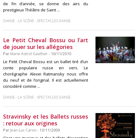
de fin d’année, se donne des airs du
prestigieux Théâtre de Saint ...
-
-
DANSE
LA SCÈNE
SPECTACLES DANSE
Le Petit Cheval Bossu ou l’art
de jouer sur les allégories
Par
Marie-Astrid Gauthier
- 10/11/2010
Le Petit Cheval Bossu est un ballet tiré d’un
conte populaire russe en vers. Le
chorégraphe Alexei Ratmansky nous offre
du neuf et de l’original. Il est actuellement
considéré comme ...
-
-
DANSE
LA SCÈNE
SPECTACLES DANSE
Stravinsky et les Ballets russes
: retour aux origines
Par
Jean-Luc Caron
- 13/11/2009
C’est une musique et des ballets d’exception