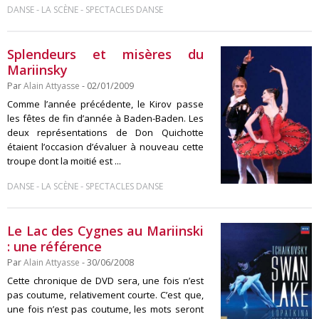
-
-
DANSE
LA SCÈNE
SPECTACLES DANSE
Splendeurs et misères du
Mariinsky
Par
Alain Attyasse
- 02/01/2009
Comme l’année précédente, le Kirov passe
les fêtes de fin d’année à Baden-Baden. Les
deux représentations de Don Quichotte
étaient l’occasion d’évaluer à nouveau cette
troupe dont la moitié est ...
-
-
DANSE
LA SCÈNE
SPECTACLES DANSE
Le Lac des Cygnes au Mariinski
: une référence
Par
Alain Attyasse
- 30/06/2008
Cette chronique de DVD sera, une fois n’est
pas coutume, relativement courte. C’est que,
une fois n’est pas coutume, les mots seront