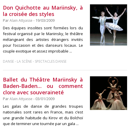
Don Quichotte au Mariinsky, à
la croisée des styles
Par
Alain Attyasse
- 19/03/2009
Des équipes insolites sont formées lors du
festival organisé par le Mariinsky, le théâtre
mélangeant des artistes étrangers invités
pour l’occasion et des danseurs locaux. Le
couple exotique et assez improbable ...
-
-
DANSE
LA SCÈNE
SPECTACLES DANSE
Ballet du Théâtre Mariinsky à
Baden-Baden… ou comment
clore avec souveraineté
Par
Alain Attyasse
- 03/01/2009
Les galas de danse de grandes troupes
nationales sont rares en France, mais c’est
une grande habitude du Kirov et du Bolchoï
que de terminer une tournée par un gala ...