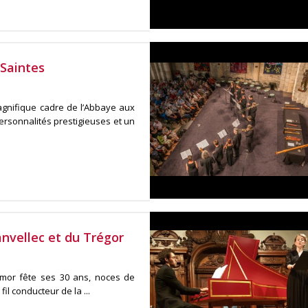
 Saintes
agnifique cadre de l’Abbaye aux
ersonnalités prestigieuses et un
anvellec et du Trégor
rmor fête ses 30 ans, noces de
fil conducteur de la ...