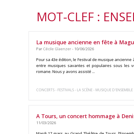
MOT-CLEF : ENS
La musique ancienne en fête à Mag
Par
Cécile Glaenzer
- 10/06/2026
Pour sa 43e édition, le Festival de musique ancienne
entre musiques savantes et populaires sous les v
romane. Nous y avons assisté ...
-
-
-
CONCERTS
FESTIVALS
LA SCÈNE
MUSIQUE D'ENSEMBLE
A Tours, un concert hommage à Denis
11/03/2026
Mardi 17 mars au Grand Théâtre de Tours, l’Ensem