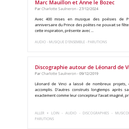
Marc Mauillon et Anne le Bozec
Par
Charlotte Saulneron
- 27/12/2024
Avec 400 mises en musique des poésies de Pi
anniversaire du Prince des poètes ne pouvait se fête
cette inspiration, présente avec ...
-
-
AUDIO
MUSIQUE D'ENSEMBLE
PARUTIONS
Discographie autour de Léonard de V
Par
Charlotte Saulneron
- 09/12/2019
Léonard de Vinci a laissé de nombreux projets, d
accomplis. D’autres construits longtemps après s
exactement comme leur concepteur l’avait imaginé, pro
-
-
-
ALLER + LOIN
AUDIO
DISCOGRAPHIES
MUSICO
PARUTIONS