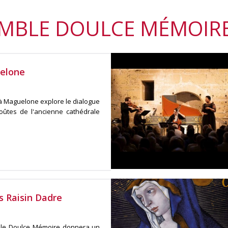
EMBLE DOULCE MÉMOIR
uelone
 à Maguelone explore le dialogue
oûtes de l'ancienne cathédrale
 Raisin Dadre
ble Doulce Mémoire donnera un