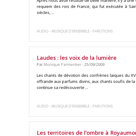
Après nous avoir restitué de belle manière, il y a un
requiem des rois de France, qui fut exécutée à Sa
siècles, ...
-
-
AUDIO
MUSIQUE D'ENSEMBLE
PARUTIONS
Laudes : les voix de la lumière
Par
Monique Parmentier
- 25/09/2009
Les chants de dévotion des confréries laïques du XVIe
offrande aux parfums divins, aux chants soufis de 
continue sa redécouverte ...
-
-
AUDIO
MUSIQUE D'ENSEMBLE
PARUTIONS
Les territoires de l’ombre à Royaumo