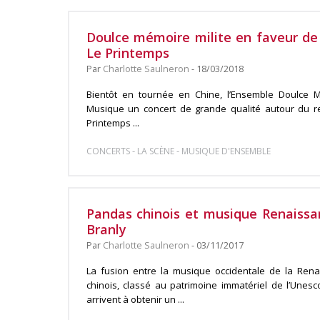
Doulce mémoire milite en faveur de
Le Printemps
Par
Charlotte Saulneron
- 18/03/2018
Bientôt en tournée en Chine, l’Ensemble Doulce 
Musique un concert de grande qualité autour du re
Printemps ...
-
-
CONCERTS
LA SCÈNE
MUSIQUE D'ENSEMBLE
Pandas chinois et musique Renaiss
Branly
Par
Charlotte Saulneron
- 03/11/2017
La fusion entre la musique occidentale de la Rena
chinois, classé au patrimoine immatériel de l’Unesco, 
arrivent à obtenir un ...