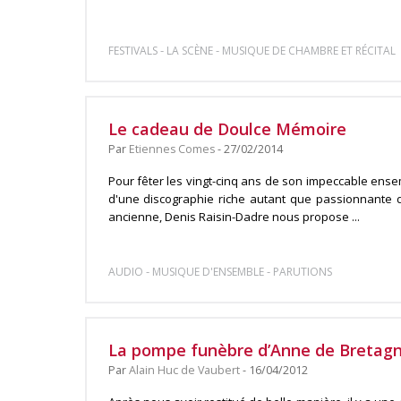
-
-
FESTIVALS
LA SCÈNE
MUSIQUE DE CHAMBRE ET RÉCITAL
Le cadeau de Doulce Mémoire
Par
Etiennes Comes
- 27/02/2014
Pour fêter les vingt-cinq ans de son impeccable ense
d'une discographie riche autant que passionnante
ancienne, Denis Raisin-Dadre nous propose ...
-
-
AUDIO
MUSIQUE D'ENSEMBLE
PARUTIONS
La pompe funèbre d’Anne de Bretag
Par
Alain Huc de Vaubert
- 16/04/2012