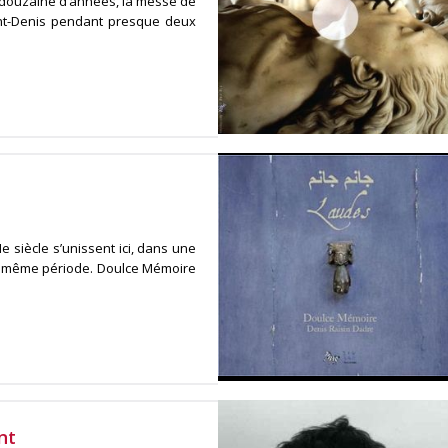
e douzaine d’années, la messe de
int-Denis pendant presque deux
 siècle s’unissent ici, dans une
la même période. Doulce Mémoire
nt