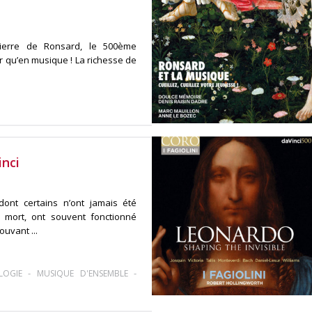
erre de Ronsard, le 500ème
r qu’en musique ! La richesse de
inci
ont certains n’ont jamais été
a mort, ont souvent fonctionné
uvant ...
-
-
LOGIE
MUSIQUE D'ENSEMBLE