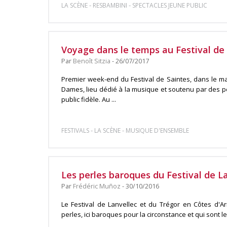
-
-
LA SCÈNE
RESBAMBINI
SPECTACLES JEUNE PUBLIC
Voyage dans le temps au Festival de
Par
Benoît Sitzia
- 26/07/2017
Premier week-end du Festival de Saintes, dans le m
Dames, lieu dédié à la musique et soutenu par des p
public fidèle. Au ...
-
-
FESTIVALS
LA SCÈNE
MUSIQUE D'ENSEMBLE
Les perles baroques du Festival de L
Par
Frédéric Muñoz
- 30/10/2016
Le Festival de Lanvellec et du Trégor en Côtes d'A
perles, ici baroques pour la circonstance et qui sont le 