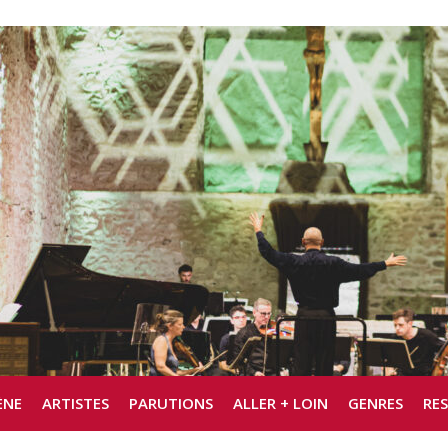
ÈNE
ARTISTES
PARUTIONS
ALLER + LOIN
GENRES
RE