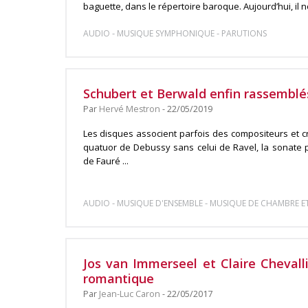
baguette, dans le répertoire baroque. Aujourd’hui, il no
-
-
AUDIO
MUSIQUE SYMPHONIQUE
PARUTIONS
Schubert et Berwald enfin rassemblé
Par
Hervé Mestron
- 22/05/2019
Les disques associent parfois des compositeurs et cr
quatuor de Debussy sans celui de Ravel, la sonate p
de Fauré ...
-
-
AUDIO
MUSIQUE D'ENSEMBLE
MUSIQUE DE CHAMBRE ET
Jos van Immerseel et Claire Chevall
romantique
Par
Jean-Luc Caron
- 22/05/2017