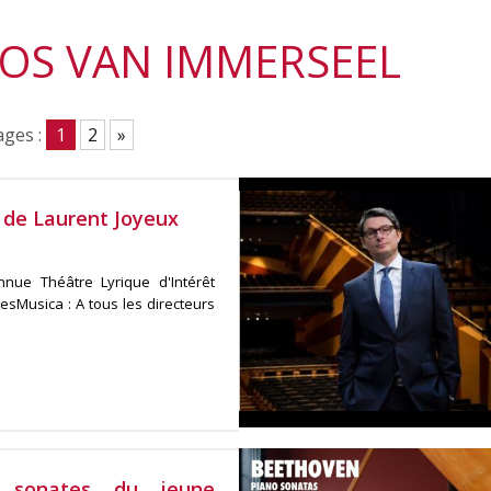
 JOS VAN IMMERSEEL
ges :
1
2
»
é de Laurent Joyeux
nnue Théâtre Lyrique d'Intérêt
esMusica : A tous les directeurs
s sonates du jeune