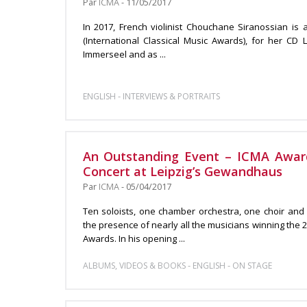
Par
ICMA
- 11/05/2017
In 2017, French violinist Chouchane Siranossian is
(International Classical Music Awards), for her CD 
Immerseel and as ...
-
ENGLISH
INTERVIEWS & PORTRAITS
An Outstanding Event – ICMA Awa
Concert at Leipzig’s Gewandhaus
Par
ICMA
- 05/04/2017
Ten soloists, one chamber orchestra, one choir and
the presence of nearly all the musicians winning the 2
Awards. In his opening ...
-
-
ALBUMS, VIDEOS & BOOKS
ENGLISH
ON STAGE