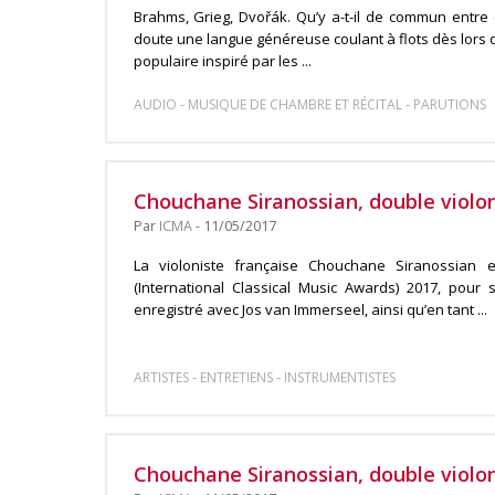
Brahms, Grieg, Dvořák. Qu’y a-t-il de commun entre
doute une langue généreuse coulant à flots dès lors qu’i
populaire inspiré par les ...
-
-
AUDIO
MUSIQUE DE CHAMBRE ET RÉCITAL
PARUTIONS
Chouchane Siranossian, double violo
Par
ICMA
- 11/05/2017
La violoniste française Chouchane Siranossian 
(International Classical Music Awards) 2017, pour 
enregistré avec Jos van Immerseel, ainsi qu’en tant ...
-
-
ARTISTES
ENTRETIENS
INSTRUMENTISTES
Chouchane Siranossian, double violon