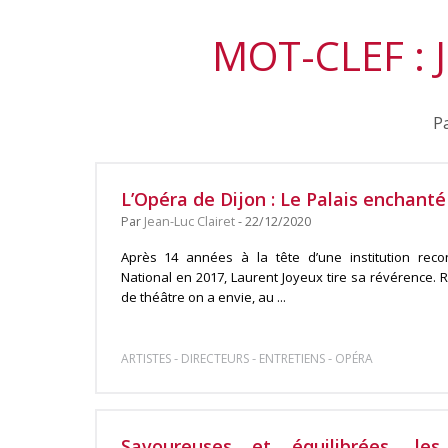
MOT-CLEF :
Pa
L’Opéra de Dijon : Le Palais enchant
Par
Jean-Luc Clairet
- 22/12/2020
Après 14 années à la tête d’une institution reco
National en 2017, Laurent Joyeux tire sa révérence. R
de théâtre on a envie, au ...
-
-
-
ARTISTES
DIRECTEURS
ENTRETIENS
OPÉRA
Savoureuses et équilibrées, le