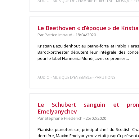
-
-
AUDIO
MUSIQUE DE CHAMBRE ET RÉCITAL
MUSIQUE S
Le Beethoven « d’époque » de Kristi
Par
Patrice Imbaud
- 18/04/2020
Kristian Bezuidenhout au piano-forte et Pablo Heras
Barockorchester débutent leur intégrale des conc
pour le label Harmonia Mundi, avec ce premier ...
-
-
AUDIO
MUSIQUE D'ENSEMBLE
PARUTIONS
Le Schubert sanguin et pro
Emelyanychev
Par
Stéphane Friédérich
- 25/02/2020
Pianiste, pianofortiste, principal chef du Scottish 
dernière, Maxim Emelyanychev était jusqu’à présent 