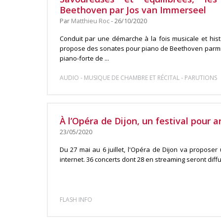
Beethoven par Jos van Immerseel
Par
Matthieu Roc
- 26/10/2020
Conduit par une démarche à la fois musicale et his
propose des sonates pour piano de Beethoven parmi 
piano-forte de ...
-
-
AUDIO
MUSIQUE DE CHAMBRE ET RÉCITAL
PARUTIONS
À l’Opéra de Dijon, un festival pour a
23/05/2020
Du 27 mai au 6 juillet, l'Opéra de Dijon va proposer 
internet. 36 concerts dont 28 en streaming seront diffu
FLASH INFO