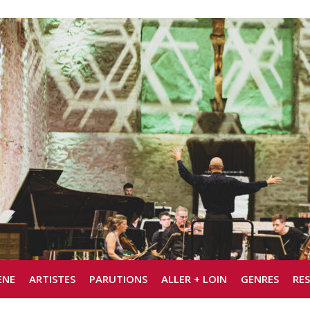
ÈNE
ARTISTES
PARUTIONS
ALLER + LOIN
GENRES
RE