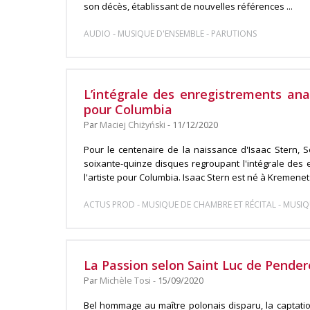
son décès, établissant de nouvelles références ...
-
-
AUDIO
MUSIQUE D'ENSEMBLE
PARUTIONS
L’intégrale des enregistrements ana
pour Columbia
Par
Maciej Chiżyński
- 11/12/2020
Pour le centenaire de la naissance d'Isaac Stern, S
soixante-quinze disques regroupant l'intégrale des
l'artiste pour Columbia. Isaac Stern est né à Kremenets,
-
-
ACTUS PROD
MUSIQUE DE CHAMBRE ET RÉCITAL
MUSIQ
La Passion selon Saint Luc de Pender
Par
Michèle Tosi
- 15/09/2020
Bel hommage au maître polonais disparu, la captatio