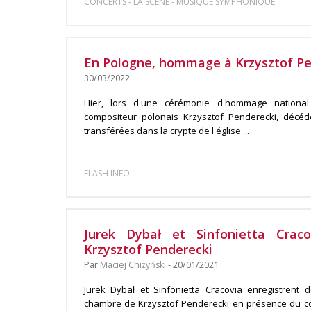
-
-
CONCERTS
LA SCÈNE
MUSIQUE SYMPHONIQUE
En Pologne, hommage à Krzysztof Pe
30/03/2022
Hier, lors d'une cérémonie d'hommage national
compositeur polonais Krzysztof Penderecki, décéd
transférées dans la crypte de l'église ...
FLASH INFO
Jurek Dybał et Sinfonietta Cra
Krzysztof Penderecki
Par
Maciej Chiżyński
- 20/01/2021
Jurek Dybał et Sinfonietta Cracovia enregistrent
chambre de Krzysztof Penderecki en présence du c