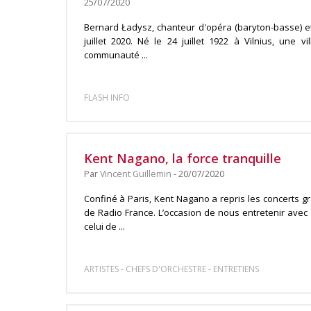
25/07/2020
Bernard Ładysz, chanteur d'opéra (baryton-basse) et
juillet 2020. Né le 24 juillet 1922 à Vilnius, une 
communauté ...
FLASH INFO
Kent Nagano, la force tranquille
Par
Vincent Guillemin
- 20/07/2020
Confiné à Paris, Kent Nagano a repris les concerts 
de Radio France. L’occasion de nous entretenir avec l
celui de ...
-
-
ARTISTES
CHEFS D'ORCHESTRE
ENTRETIENS