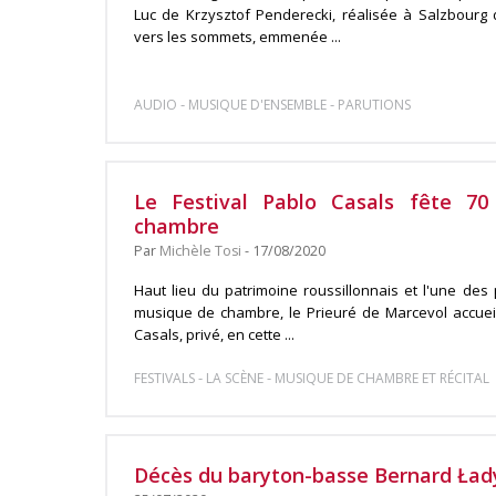
Luc de Krzysztof Penderecki, réalisée à Salzbourg d
vers les sommets, emmenée ...
-
-
AUDIO
MUSIQUE D'ENSEMBLE
PARUTIONS
Le Festival Pablo Casals fête 7
chambre
Par
Michèle Tosi
- 17/08/2020
Haut lieu du patrimoine roussillonnais et l'une des
musique de chambre, le Prieuré de Marcevol accueil
Casals, privé, en cette ...
-
-
FESTIVALS
LA SCÈNE
MUSIQUE DE CHAMBRE ET RÉCITAL
Décès du baryton-basse Bernard Ład