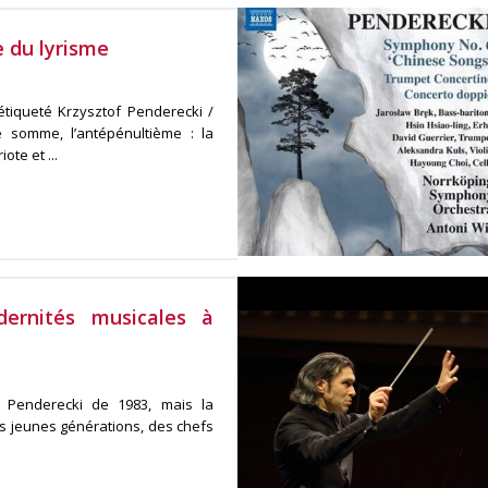
e du lyrisme
tiqueté Krzysztof Penderecki /
 somme, l’antépénultième : la
te et ...
dernités musicales à
e Penderecki de 1983, mais la
lus jeunes générations, des chefs