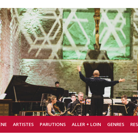
ÈNE
ARTISTES
PARUTIONS
ALLER + LOIN
GENRES
RE