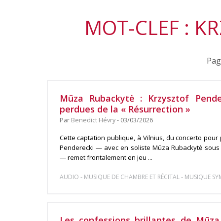
MOT-CLEF : K
Pag
Mūza Rubackytė : Krzysztof Pender
perdues de la « Résurrection »
Par
Benedict Hévry
- 03/03/2026
Cette captation publique, à Vilnius, du concerto pour
Penderecki — avec en soliste Mūza Rubackytė sous l
— remet frontalement en jeu ...
-
-
AUDIO
MUSIQUE DE CHAMBRE ET RÉCITAL
MUSIQUE S
Les confessions brillantes de Mūza