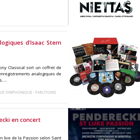
logiques d’Isaac Stern
ony Classical sort un coffret de
 enregistrements analogiques de
 ...
-
UE SYMPHONIQUE
PARUTIONS
ecki en concert
n live de la Passion selon Saint