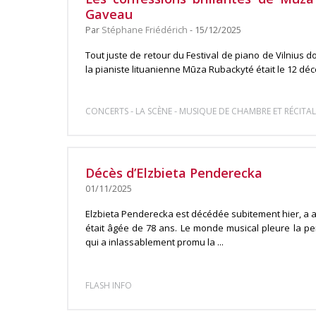
Gaveau
Par
Stéphane Friédérich
- 15/12/2025
Tout juste de retour du Festival de piano de Vilnius don
la pianiste lituanienne Mūza Rubackyté était le 12 décem
-
-
CONCERTS
LA SCÈNE
MUSIQUE DE CHAMBRE ET RÉCITAL
Décès d’Elzbieta Penderecka
01/11/2025
Elzbieta Penderecka est décédée subitement hier, a an
était âgée de 78 ans. Le monde musical pleure la per
qui a inlassablement promu la ...
FLASH INFO