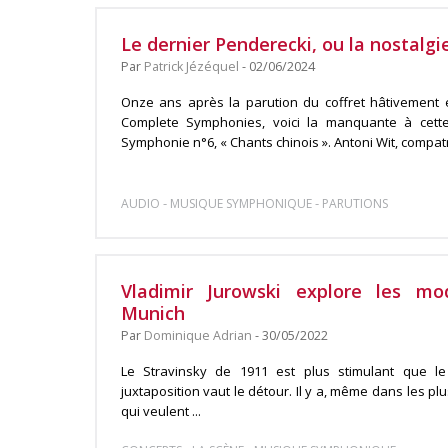
Le dernier Penderecki, ou la nostalgi
Par
Patrick Jézéquel
- 02/06/2024
Onze ans après la parution du coffret hâtivement é
Complete Symphonies, voici la manquante à cette
Symphonie n°6, « Chants chinois ». Antoni Wit, compatrio
-
-
AUDIO
MUSIQUE SYMPHONIQUE
PARUTIONS
Vladimir Jurowski explore les mo
Munich
Par
Dominique Adrian
- 30/05/2022
Le Stravinsky de 1911 est plus stimulant que l
juxtaposition vaut le détour. Il y a, même dans les p
qui veulent ...