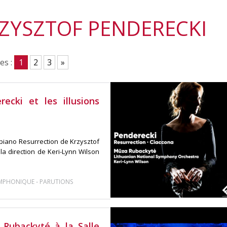
RZYSZTOF PENDERECKI
es :
1
2
3
»
ecki et les illusions
 piano Resurrection de Krzysztof
a direction de Keri-Lynn Wilson
-
YMPHONIQUE
PARUTIONS
 Rubackyté à la Salle