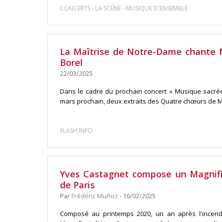
-
-
CONCERTS
LA SCÈNE
MUSIQUE D'ENSEMBLE
La Maîtrise de Notre-Dame chante 
Borel
22/03/2025
Dans le cadre du prochain concert « Musique sacrée
mars prochain, deux extraits des Quatre chœurs de Ma
FLASH INFO
Yves Castagnet compose un Magnif
de Paris
Par
Frédéric Muñoz
- 16/02/2025
Composé au printemps 2020, un an après l'incend