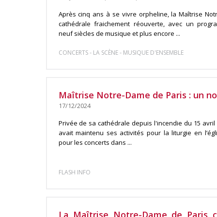
Après cinq ans à se vivre orpheline, la Maîtrise No
cathédrale fraichement réouverte, avec un prog
neuf siècles de musique et plus encore ...
-
-
CONCERTS
LA SCÈNE
MUSIQUE D'ENSEMBLE
Maîtrise Notre-Dame de Paris : un no
17/12/2024
Privée de sa cathédrale depuis l'incendie du 15 avril
avait maintenu ses activités pour la liturgie en l’ég
pour les concerts dans ...
FLASH INFO
La Maîtrise Notre-Dame de Paris c