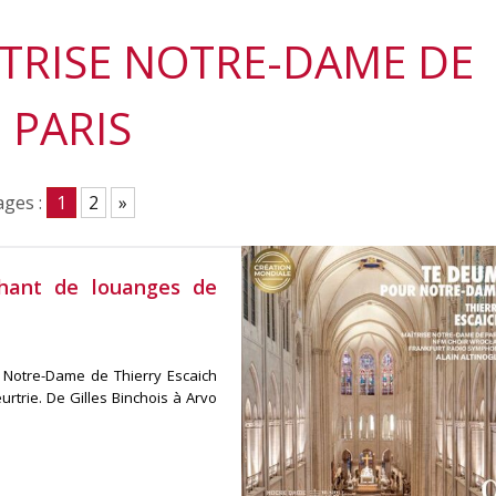
ÎTRISE NOTRE-DAME DE
PARIS
ges :
1
2
»
hant de louanges de
 Notre-Dame de Thierry Escaich
rtrie. De Gilles Binchois à Arvo