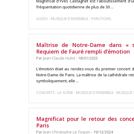
Magnificat d'Yves Castagnet est l'aboutissement d'u
fréquentation quotidienne de plus de 30 ...
-
-
AUDIO
MUSIQUE D'ENSEMBLE
PARUTIONS
Maîtrise de Notre-Dame dans « s
Requiem de Fauré rempli d’émotion
Par
Jean-Claude Hulot
- 18/01/2025
L'émotion était au rendez-vous du premier concert 
Notre-Dame de Paris. La maîtrise de la cathédrale ret
symboliquement, elle ...
-
-
-
CONCERTS
LA SCÈNE
MUSIQUE D'ENSEMBLE
MUSIQUE
Magnificat pour le retour des con
Paris
Par
Jean-Christophe Le Toquin
- 19/12/2024