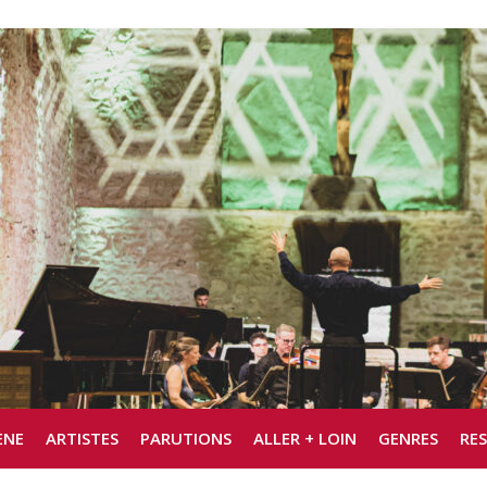
ÈNE
ARTISTES
PARUTIONS
ALLER + LOIN
GENRES
RE