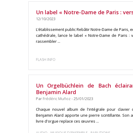
Un label « Notre-Dame de Paris : vers
12/10/2023
L’établissement public Rebâtir Notre-Dame de Paris, e
cathédrale, lance le label « Notre-Dame de Paris : 
rassembler ...
FLASH INFO
Un Orgelbüchlein de Bach éclair
Benjamin Alard
Par
Frédéric Muñoz
- 25/01/2023
Chaque nouvel album de l'intégrale pour clavier
Benjamin Alard apporte une pierre scintillante. Son 
livre d'orgue replace ces œuvres ...
-
-
AUDIO
MUSIQUE D'ENSEMBLE
PARUTIONS