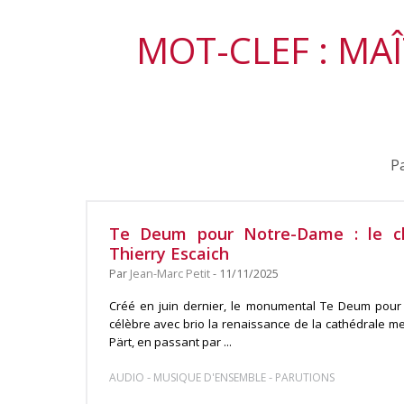
MOT-CLEF : MA
Pa
Te Deum pour Notre-Dame : le c
Thierry Escaich
Par
Jean-Marc Petit
- 11/11/2025
Créé en juin dernier, le monumental Te Deum pour
célèbre avec brio la renaissance de la cathédrale meu
Pärt, en passant par ...
-
-
AUDIO
MUSIQUE D'ENSEMBLE
PARUTIONS