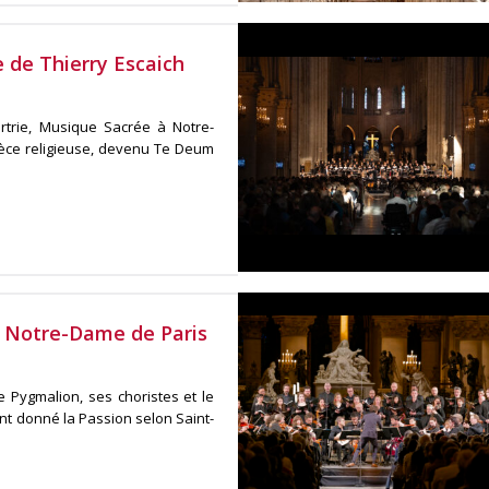
de Thierry Escaich
rtrie, Musique Sacrée à Notre-
èce religieuse, devenu Te Deum
à Notre-Dame de Paris
 Pygmalion, ses choristes et le
nt donné la Passion selon Saint-