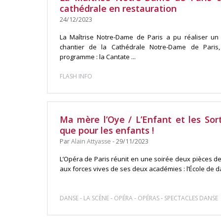
cathédrale en restauration
24/12/2023
La Maîtrise Notre-Dame de Paris a pu réaliser un
chantier de la Cathédrale Notre-Dame de Paris
programme : la Cantate ...
FLASH INFO
Ma mère l’Oye / L’Enfant et les Sort
que pour les enfants !
Par
Alain Attyasse
- 29/11/2023
L’Opéra de Paris réunit en une soirée deux pièces d
aux forces vives de ses deux académies : l’École de d
-
-
-
-
DANSE
LA SCÈNE
OPÉRA
OPÉRAS
SPECTACLES DANSE