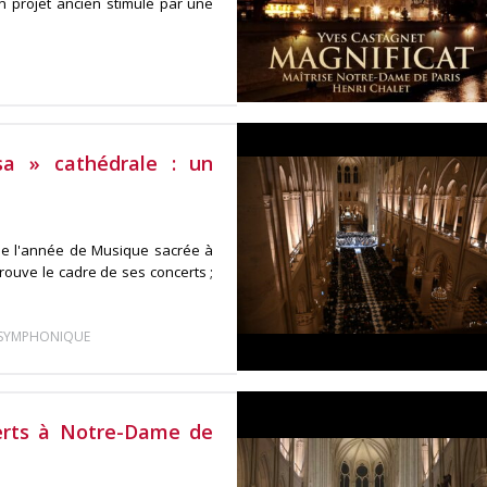
n projet ancien stimulé par une
a » cathédrale : un
de l'année de Musique sacrée à
rouve le cadre de ses concerts ;
 SYMPHONIQUE
certs à Notre-Dame de