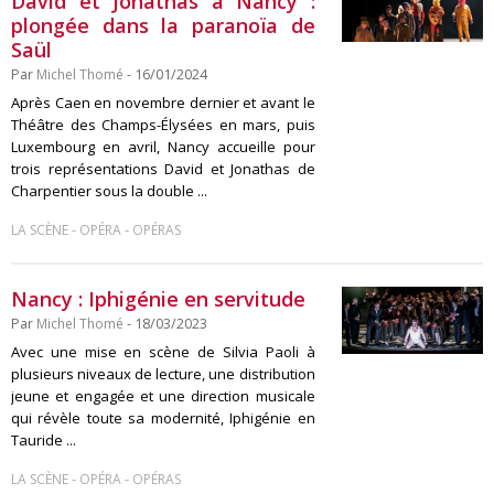
David et Jonathas à Nancy :
plongée dans la paranoïa de
Saül
Par
Michel Thomé
- 16/01/2024
Après Caen en novembre dernier et avant le
Théâtre des Champs-Élysées en mars, puis
Luxembourg en avril, Nancy accueille pour
trois représentations David et Jonathas de
Charpentier sous la double ...
-
-
LA SCÈNE
OPÉRA
OPÉRAS
Nancy : Iphigénie en servitude
Par
Michel Thomé
- 18/03/2023
Avec une mise en scène de Silvia Paoli à
plusieurs niveaux de lecture, une distribution
jeune et engagée et une direction musicale
qui révèle toute sa modernité, Iphigénie en
Tauride ...
-
-
LA SCÈNE
OPÉRA
OPÉRAS