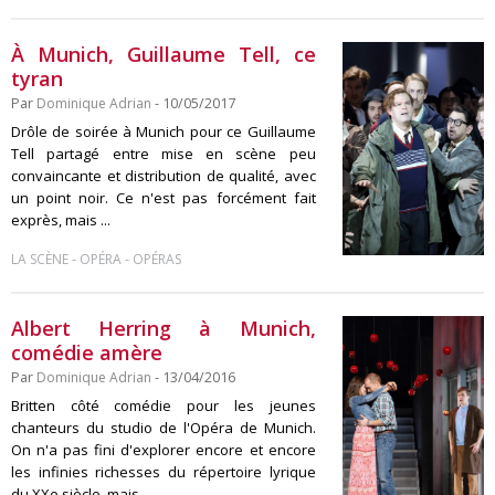
À Munich, Guillaume Tell, ce
tyran
Par
Dominique Adrian
- 10/05/2017
Drôle de soirée à Munich pour ce Guillaume
Tell partagé entre mise en scène peu
convaincante et distribution de qualité, avec
un point noir. Ce n'est pas forcément fait
exprès, mais ...
-
-
LA SCÈNE
OPÉRA
OPÉRAS
Albert Herring à Munich,
comédie amère
Par
Dominique Adrian
- 13/04/2016
Britten côté comédie pour les jeunes
chanteurs du studio de l'Opéra de Munich.
On n'a pas fini d'explorer encore et encore
les infinies richesses du répertoire lyrique
du XXe siècle, mais ...