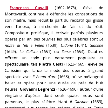
Francesco Cavalli
(1602-1676), élève de
Monteverdi, continue à défendre les conceptions de
son maître, mais réduit la part du récitatif qui glisse
vers l’arioso, à mi-chemin de l’air et du récit.
Compositeur prolifique, il écrivait parfois plusieurs
opéras par an, ses œuvres les plus célèbres sont
Le
nozze di Teti e Peleo
(1639),
Didone
(1641),
Giasone
(1649),
La Calisto
(1651) ou
Xerse
(1654). D’autres
offrent un style plus nettement populaire et
spectaculaire, tels
Pietro Cesti
(1623-1669), élève de
Carissimi qui lance la mode des opéras à grand
spectacle avec
Il Pomo d’oro
(1668), où se mélangent
ballet et opéra pour une durée de près de huit
heures,
Giovanni Legrenzi
(1626-1690), auteur d’une
vingtaine d’opéras dont seuls quatre nous sont
parvenus, le plus célèbre étant
Il Giustino
(1683),