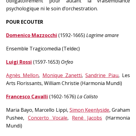
obligatoirement pour autant la vraisemblance
psychologique ni le soin d’orchestration.
POUR ECOUTER
Domenico Mazzocchi
(1592-1665)
Lagrime amare
Ensemble Tragicomedia (Teldec)
Luigi Rossi
(1597-1653)
Orfeo
Agnès Mellon
,
Monique Zanetti
,
Sandrine Piau
, Les
Arts Florissants, William Christie (Harmonia Mundi)
Francesco Cavalli
(1602-1676)
La Calisto
Maria Bayo, Marcello Lippi,
Simon Keenlyside
, Graham
Pushee,
Concerto Vocale
,
René Jacobs
(Harmonia
Mundi)