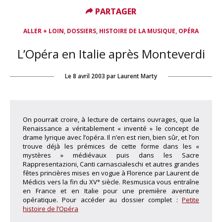
PARTAGER
PARTAGER
,
,
,
ALLER + LOIN
DOSSIERS
HISTOIRE DE LA MUSIQUE
OPÉRA
L’Opéra en Italie après Monteverdi
Le
8 avril 2003
par
Laurent Marty
On pourrait croire, à lecture de certains ouvrages, que la
Renaissance a véritablement « inventé » le concept de
drame lyrique avec l’opéra. Il n’en est rien, bien sûr, et l’on
trouve déjà les prémices de cette forme dans les «
mystères » médiévaux puis dans les Sacre
Rappresentazioni, Canti carnascialeschi et autres grandes
fêtes princières mises en vogue à Florence par Laurent de
Médicis vers la fin du XV° siècle. Resmusica vous entraîne
en France et en Italie pour une première aventure
opératique. Pour accéder au dossier complet :
Petite
histoire de l’Opéra