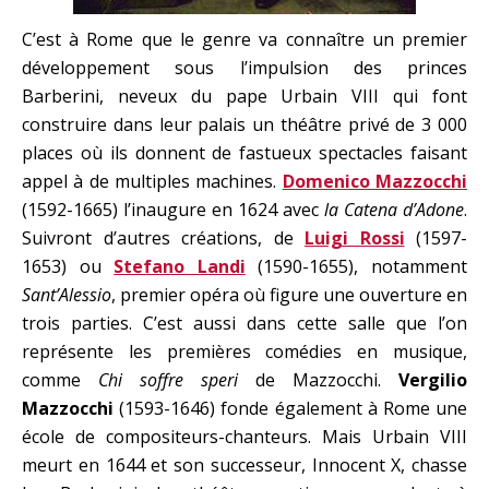
C’est à Rome que le genre va connaître un premier
développement sous l’impulsion des princes
Barberini, neveux du pape Urbain VIII qui font
construire dans leur palais un théâtre privé de 3 000
places où ils donnent de fastueux spectacles faisant
appel à de multiples machines.
Domenico Mazzocchi
(1592-1665) l’inaugure en 1624 avec
la Catena d’Adone
.
Suivront d’autres créations, de
Luigi Rossi
(1597-
1653) ou
Stefano Landi
(1590-1655), notamment
Sant’Alessio
, premier opéra où figure une ouverture en
trois parties. C’est aussi dans cette salle que l’on
représente les premières comédies en musique,
comme
Chi soffre speri
de Mazzocchi.
Vergilio
Mazzocchi
(1593-1646) fonde également à Rome une
école de compositeurs-chanteurs. Mais Urbain VIII
meurt en 1644 et son successeur, Innocent X, chasse