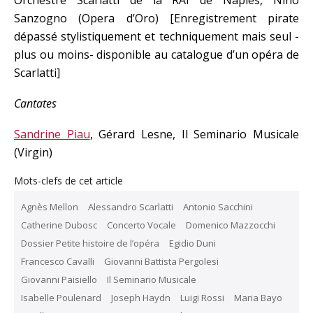
Orchestre Scarlatti de la RAI de Naples, Nino
Sanzogno (Opera d’Oro) [Enregistrement pirate
dépassé stylistiquement et techniquement mais seul -
plus ou moins- disponible au catalogue d’un opéra de
Scarlatti]
Cantates
Sandrine Piau
, Gérard Lesne, Il Seminario Musicale
(Virgin)
Mots-clefs de cet article
Agnès Mellon
Alessandro Scarlatti
Antonio Sacchini
Catherine Dubosc
Concerto Vocale
Domenico Mazzocchi
Dossier Petite histoire de l’opéra
Egidio Duni
Francesco Cavalli
Giovanni Battista Pergolesi
Giovanni Paisiello
Il Seminario Musicale
Isabelle Poulenard
Joseph Haydn
Luigi Rossi
Maria Bayo