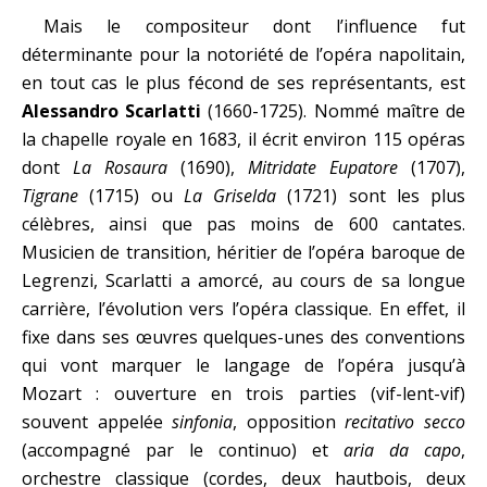
Mais le compositeur dont l’influence fut
déterminante pour la notoriété de l’opéra napolitain,
en tout cas le plus fécond de ses représentants, est
Alessandro Scarlatti
(1660-1725). Nommé maître de
la chapelle royale en 1683, il écrit environ 115 opéras
dont
La Rosaura
(1690),
Mitridate Eupatore
(1707),
Tigrane
(1715) ou
La Griselda
(1721) sont les plus
célèbres, ainsi que pas moins de 600 cantates.
Musicien de transition, héritier de l’opéra baroque de
Legrenzi, Scarlatti a amorcé, au cours de sa longue
carrière, l’évolution vers l’opéra classique. En effet, il
fixe dans ses œuvres quelques-unes des conventions
qui vont marquer le langage de l’opéra jusqu’à
Mozart : ouverture en trois parties (vif-lent-vif)
souvent appelée
sinfonia
, opposition
recitativo secco
(accompagné par le continuo) et
aria da capo
,
orchestre classique (cordes, deux hautbois, deux