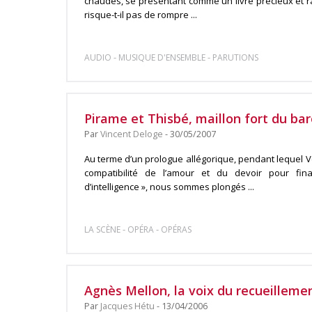
chaudes, se présentant comme un livre précieux et rar
risque-t-il pas de rompre ...
-
-
AUDIO
MUSIQUE D'ENSEMBLE
PARUTIONS
Pirame et Thisbé, maillon fort du ba
Par
Vincent Deloge
- 30/05/2007
Au terme d’un prologue allégorique, pendant lequel Vé
compatibilité de l’amour et du devoir pour fi
d’intelligence », nous sommes plongés ...
-
-
LA SCÈNE
OPÉRA
OPÉRAS
Agnès Mellon, la voix du recueillemen
Par
Jacques Hétu
- 13/04/2006