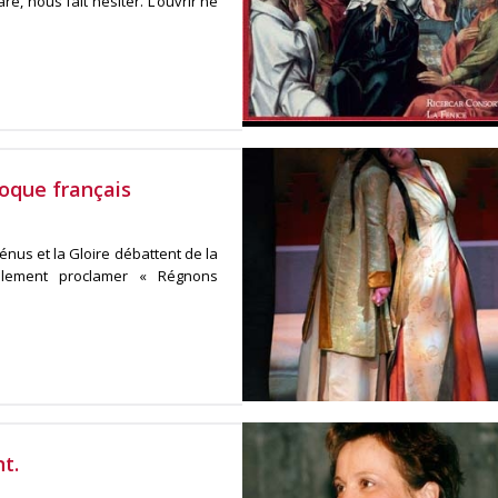
e, nous fait hésiter. L’ouvrir ne
roque français
nus et la Gloire débattent de la
nalement proclamer « Régnons
t.