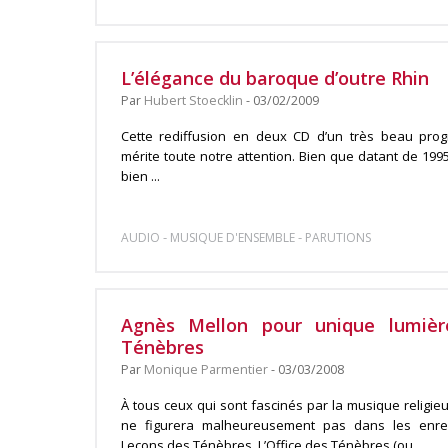
L’élégance du baroque d’outre Rhin
Par
Hubert Stoecklin
- 03/02/2009
Cette rediffusion en deux CD d’un très beau pr
mérite toute notre attention. Bien que datant de 1995 
bien ...
-
-
AUDIO
MUSIQUE D'ENSEMBLE
PARUTIONS
Agnès Mellon pour unique lumiè
Ténèbres
Par
Monique Parmentier
- 03/03/2008
À tous ceux qui sont fascinés par la musique religi
ne figurera malheureusement pas dans les enre
Leçons des Ténèbres. L’Office des Ténèbres (ou ...