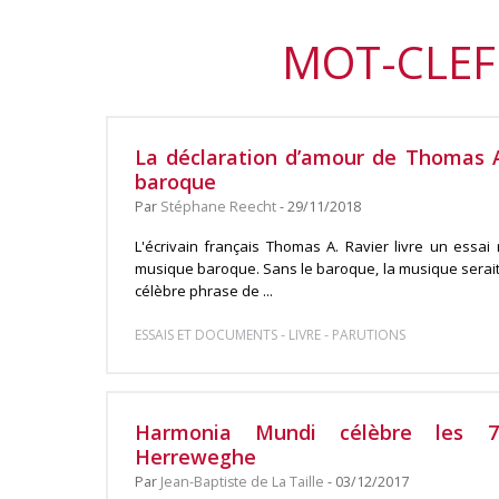
MOT-CLEF
La déclaration d’amour de Thomas A
baroque
Par
Stéphane Reecht
- 29/11/2018
L'écrivain français Thomas A. Ravier livre un essai 
musique baroque. Sans le baroque, la musique serait
célèbre phrase de ...
-
-
ESSAIS ET DOCUMENTS
LIVRE
PARUTIONS
Harmonia Mundi célèbre les 7
Herreweghe
Par
Jean-Baptiste de La Taille
- 03/12/2017