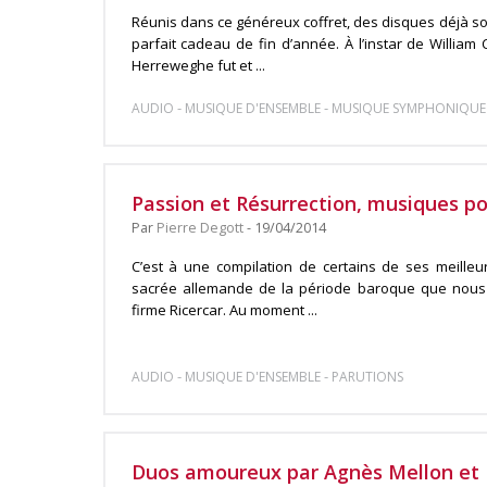
Réunis dans ce généreux coffret, des disques déjà so
parfait cadeau de fin d’année. À l’instar de William 
Herreweghe fut et ...
-
-
AUDIO
MUSIQUE D'ENSEMBLE
MUSIQUE SYMPHONIQUE
Passion et Résurrection, musiques p
Par
Pierre Degott
- 19/04/2014
C’est à une compilation de certains de ses meille
sacrée allemande de la période baroque que nous 
firme Ricercar. Au moment ...
-
-
AUDIO
MUSIQUE D'ENSEMBLE
PARUTIONS
Duos amoureux par Agnès Mellon et 