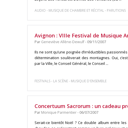
-
-
AUDIO
MUSIQUE DE CHAMBRE ET RÉCITAL
PARUTIONS
Avignon : VIIIe Festival de Musique 
Par
Geneviève Allène-Dewulf
- 09/11/2007
Ils ne sont qu’une poignée d’irréductibles passionné
détermination soulèverait des montagnes. Oui, c’es
par la Ville, le Conseil Général, le Conseil ...
-
-
FESTIVALS
LA SCÈNE
MUSIQUE D'ENSEMBLE
Concertuum Sacrorum : un cadeau pré
Par
Monique Parmentier
- 06/07/2007
Serait-ce bientôt Noël ? Ce double album entre les