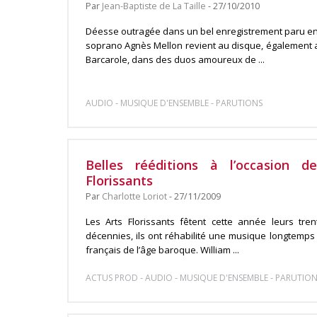
Par
Jean-Baptiste de La Taille
- 27/10/2010
Déesse outragée dans un bel enregistrement paru en 
soprano Agnès Mellon revient au disque, égalemen
Barcarole, dans des duos amoureux de ...
-
-
AUDIO
MUSIQUE D'ENSEMBLE
PARUTIONS
Belles rééditions à l’occasion 
Florissants
Par
Charlotte Loriot
- 27/11/2009
Les Arts Florissants fêtent cette année leurs tre
décennies, ils ont réhabilité une musique longtemps
français de l’âge baroque. William ...
-
-
-
ACTUS PROD
AUDIO
MUSIQUE D'ENSEMBLE
PARUTION