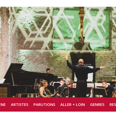
ÈNE
ARTISTES
PARUTIONS
ALLER + LOIN
GENRES
RE