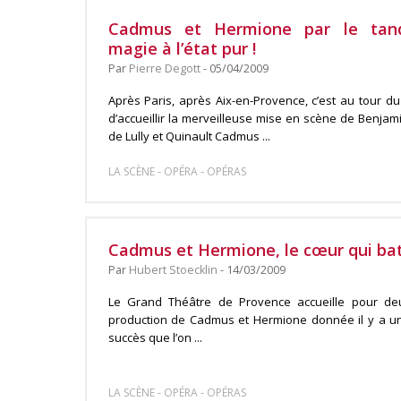
Cadmus et Hermione par le tand
magie à l’état pur !
Par
Pierre Degott
- 05/04/2009
Après Paris, après Aix-en-Provence, c’est au tour 
d’accueillir la merveilleuse mise en scène de Benjami
de Lully et Quinault Cadmus ...
-
-
LA SCÈNE
OPÉRA
OPÉRAS
Cadmus et Hermione, le cœur qui bat,
Par
Hubert Stoecklin
- 14/03/2009
Le Grand Théâtre de Provence accueille pour de
production de Cadmus et Hermione donnée il y a un
succès que l’on ...
-
-
LA SCÈNE
OPÉRA
OPÉRAS