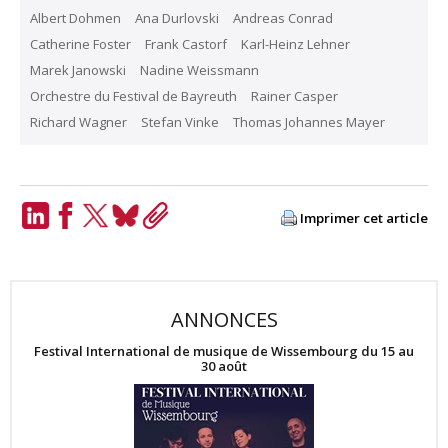
Albert Dohmen
Ana Durlovski
Andreas Conrad
Catherine Foster
Frank Castorf
Karl-Heinz Lehner
Marek Janowski
Nadine Weissmann
Orchestre du Festival de Bayreuth
Rainer Casper
Richard Wagner
Stefan Vinke
Thomas Johannes Mayer
Imprimer cet article
LinkedIn
Facebook
Twitter
Bluesky
Copy
Link
ANNONCES
Festival International de musique de Wissembourg du 15 au
30 août