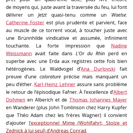
de moyens qui, juste avant la traversée du feu, lui font
délivrer un
Jetzt
quasi-tenu comme un
Waelse
.
Catherine Foster
est plus prudente et parvient, face
au muscle de ce torrent vocal, à toucher juste avec
une Brünnhilde vindicative et assumée, infiniment
touchante. La forte impression que
Nadine
Weissmann
avait faite dans
L’Or du Rhin
perd en
superbe avec une Erda aux registres cette fois bien
hétérogènes. Le Waldvogel d’
Ana Durlovski
fait
preuve d’une
colorature
précise mais manquant un
peu d’éther.
Karl-Heinz Lehner
assure sans problème
le retour de l’épisodique Fafner. À l’excellence d’
Albert
Dohmen
en Alberich et de
Thomas Johannes Mayer
en Wanderer (plus John Tomlinson chez Harry Kupfer
que Théo Adam chez les frères Wagner) il convient
d’ajouter
l’exceptionnel Mime (Wohlfahrt, Stolze et
Zednick à lui seul) d’Andreas Conrad
.