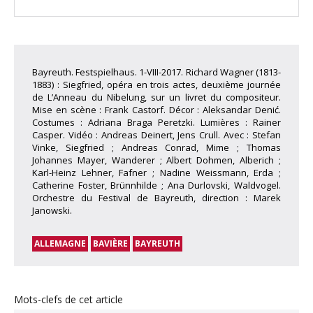
Bayreuth. Festspielhaus. 1-VIII-2017. Richard Wagner (1813-
1883) : Siegfried, opéra en trois actes, deuxième journée
de L’Anneau du Nibelung, sur un livret du compositeur.
Mise en scène : Frank Castorf. Décor : Aleksandar Denić.
Costumes : Adriana Braga Peretzki. Lumières : Rainer
Casper. Vidéo : Andreas Deinert, Jens Crull. Avec : Stefan
Vinke, Siegfried ; Andreas Conrad, Mime ; Thomas
Johannes Mayer, Wanderer ; Albert Dohmen, Alberich ;
Karl-Heinz Lehner, Fafner ; Nadine Weissmann, Erda ;
Catherine Foster, Brünnhilde ; Ana Durlovski, Waldvogel.
Orchestre du Festival de Bayreuth, direction : Marek
Janowski.
ALLEMAGNE
BAVIÈRE
BAYREUTH
Mots-clefs de cet article