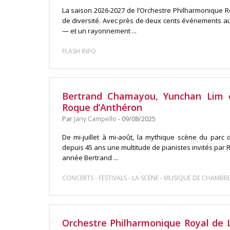
La saison 2026-2027 de l’Orchestre Philharmonique R
de diversité. Avec près de deux cents événements a
— et un rayonnement ...
FLASH INFO
Bertrand Chamayou, Yunchan Lim 
Roque d’Anthéron
Par
Jany Campello
- 09/08/2025
De mi-juillet à mi-août, la mythique scène du parc 
depuis 45 ans une multitude de pianistes invités par 
année Bertrand ...
-
-
-
CONCERTS
FESTIVALS
LA SCÈNE
MUSIQUE DE CHAMBRE 
Orchestre Philharmonique Royal de L