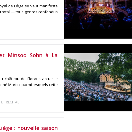
oyal de Liège se veut manifeste
u total — tous genres confondus
et Minsoo Sohn à La
du château de Florans accueille
René Martin, parmi lesquels cette
ET RÉCITAL
iège : nouvelle saison