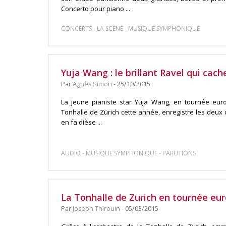
Concerto pour piano ...
-
-
CONCERTS
LA SCÈNE
MUSIQUE SYMPHONIQUE
Yuja Wang : le brillant Ravel qui cach
Par
Agnès Simon
- 25/10/2015
La jeune pianiste star Yuja Wang, en tournée eur
Tonhalle de Zürich cette année, enregistre les deux 
en fa dièse ...
-
-
AUDIO
MUSIQUE SYMPHONIQUE
PARUTIONS
La Tonhalle de Zurich en tournée eu
Par
Joseph Thirouin
- 05/03/2015