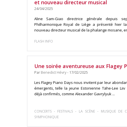
et nouveau directeur musical
24/04/2025
Aline Sam-Giao directrice générale depuis se
Philharmonique Royal de Liège a présenté hier la
nouveau directeur musical de la phalange mosane, en 
FLASH INFO
Une soirée aventureuse aux Flagey 
Par
Benedict Hévry
- 17/02/2025
Les Flagey Piano Days nous invitent par leur abondant
émergents, telle la jeune Estonienne Tähe-Lee Liiv
déjà confirmés, comme Alexander Gavrylyuk ...
-
-
-
CONCERTS
FESTIVALS
LA SCÈNE
MUSIQUE DE C
SYMPHONIQUE