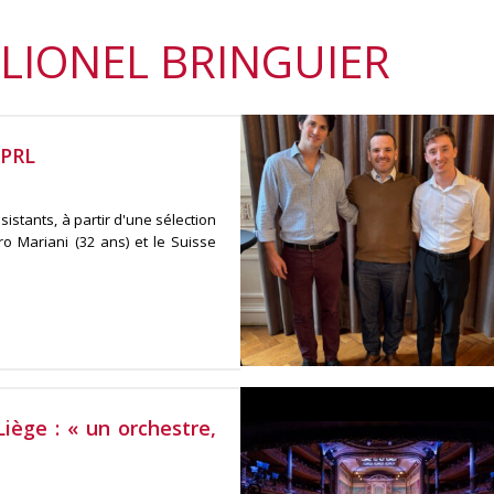
 LIONEL BRINGUIER
OPRL
stants, à partir d'une sélection
ro Mariani (32 ans) et le Suisse
iège : « un orchestre,