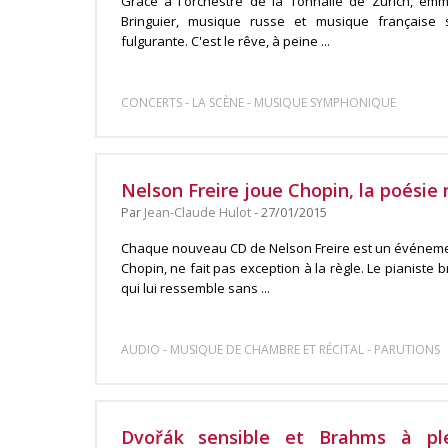
Grâce à l'orchestre de la Tonhalle de Zurich, em
Bringuier, musique russe et musique française
fulgurante. C'est le rêve, à peine ...
-
-
CONCERTS
LA SCÈNE
MUSIQUE SYMPHONIQUE
Nelson Freire joue Chopin, la poési
Par
Jean-Claude Hulot
- 27/01/2015
Chaque nouveau CD de Nelson Freire est un événement
Chopin, ne fait pas exception à la règle. Le pianist
qui lui ressemble sans ...
-
-
AUDIO
MUSIQUE DE CHAMBRE ET RÉCITAL
PARUTIONS
Dvořák sensible et Brahms à pl