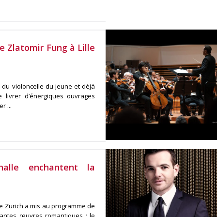
e Zlatomir Fung à Lille
e du violoncelle du jeune et déjà
 livrer d’énergiques ouvrages
 ...
halle enchantent la
 de Zurich a mis au programme de
nantes œuvres romantiques : le