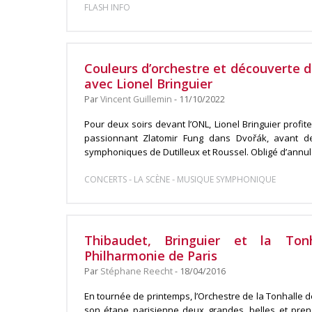
FLASH INFO
Couleurs d’orchestre et découverte d
avec Lionel Bringuier
Par
Vincent Guillemin
- 11/10/2022
Pour deux soirs devant l’ONL, Lionel Bringuier profit
passionnant Zlatomir Fung dans Dvořák, avant de
symphoniques de Dutilleux et Roussel. Obligé d’annuler
-
-
CONCERTS
LA SCÈNE
MUSIQUE SYMPHONIQUE
Thibaudet, Bringuier et la Ton
Philharmonie de Paris
Par
Stéphane Reecht
- 18/04/2016
En tournée de printemps, l’Orchestre de la Tonhalle
son étape parisienne deux grandes, belles et pre