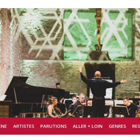
ÈNE
ARTISTES
PARUTIONS
ALLER + LOIN
GENRES
RE