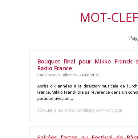
MOT-CLEF
Pag
Bouquet final pour Mikko Franck 
Radio France
Par
Vincent Guillemin
- 24/06/2025
Après dix années à la direction musicale de l’Orc
France, Mikko Franck tire sa révérence dans un conc
participe avec un ...
-
-
CONCERTS
LA SCÈNE
MUSIQUE SYMPHONIQUE
Soirées fastes au Festival de Pâq