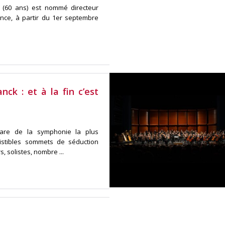
 (60 ans) est nommé directeur
nce, à partir du 1er septembre
ck : et à la fin c’est
pare de la symphonie la plus
istibles sommets de séduction
 solistes, nombre ...