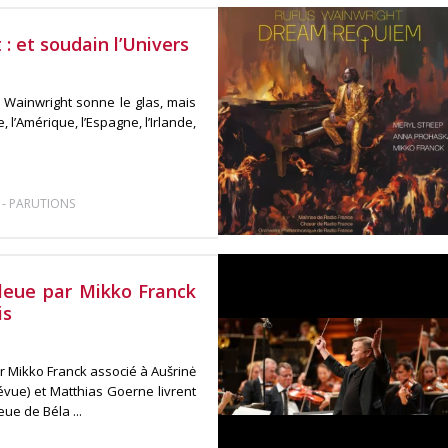
 et soudain l’Univers
s Wainwright sonne le glas, mais
, l’Amérique, l’Espagne, l’Irlande,
-
PARUTIONS
leue par Mikko Franck
is
r Mikko Franck associé à Aušrinė
évue) et Matthias Goerne livrent
ue de Béla ...