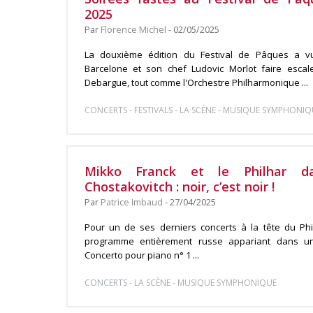
2025
Par
Florence Michel
- 02/05/2025
La douxième édition du Festival de Pâques a v
Barcelone et son chef Ludovic Morlot faire escal
Debargue, tout comme l'Orchestre Philharmonique ...
-
-
-
CONCERTS
FESTIVALS
LA SCÈNE
MUSIQUE SYMPHONIQ
Mikko Franck et le Philhar d
Chostakovitch : noir, c’est noir !
Par
Patrice Imbaud
- 27/04/2025
Pour un de ses derniers concerts à la tête du Ph
programme entièrement russe appariant dans un 
Concerto pour piano n° 1 ...
-
-
CONCERTS
LA SCÈNE
MUSIQUE SYMPHONIQUE