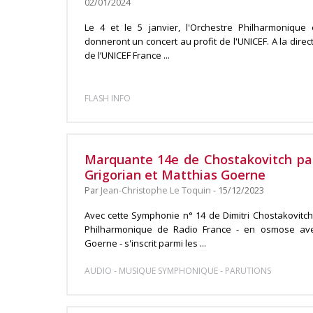
02/01/2024
Le 4 et le 5 janvier, l'Orchestre Philharmoniqu
donneront un concert au profit de l'UNICEF. A la dir
de l’UNICEF France ...
FLASH INFO
Marquante 14e de Chostakovitch pa
Grigorian et Matthias Goerne
Par
Jean-Christophe Le Toquin
- 15/12/2023
Avec cette Symphonie n° 14 de Dimitri Chostakovitc
Philharmonique de Radio France - en osmose ave
Goerne - s'inscrit parmi les ...
-
-
AUDIO
MUSIQUE SYMPHONIQUE
PARUTIONS