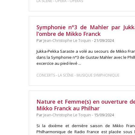
-
-
LA SCÈNE
OPÉRA
OPÉRAS
Symphonie n°3 de Mahler par Jukk
l’ombre de Mikko Franck
Par
Jean-Christophe Le Toquin
- 21/09/2024
Jukka-Pekka Saraste a volé au secours de Mikko Fran
dans la Symphonie n°3 de Gustav Mahler avec le Phi
excercice au pied-levé ...
-
-
CONCERTS
LA SCÈNE
MUSIQUE SYMPHONIQUE
Nature et Femme(s) en ouverture de 
Mikko Franck au Philhar
Par
Jean-Christophe Le Toquin
- 15/09/2024
Si la dixième et dernière saison de Mikko Fran
Philharmonique de Radio France est placée sous l