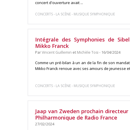
concert d'ouverture avait ...
-
-
CONCERTS
LA SCÈNE
MUSIQUE SYMPHONIQUE
Intégrale des Symphonies de Sibeli
Mikko Franck
Par
Vincent Guillemin
et
Michèle Tosi
- 16/04/2024
Comme un pré-bilan à un an de la fin de son mandat 
Mikko Franck renoue avec ses amours de jeunesse et p
-
-
CONCERTS
LA SCÈNE
MUSIQUE SYMPHONIQUE
Jaap van Zweden prochain directeur 
Philharmonique de Radio France
27/02/2024