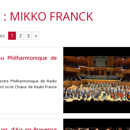
 : MIKKO FRANCK
es :
1
2
3
»
au Philharmonique de
hestre Philharmonique de Radio
ert où le Chœur de Radio France
ues d’Aix-en-Provence