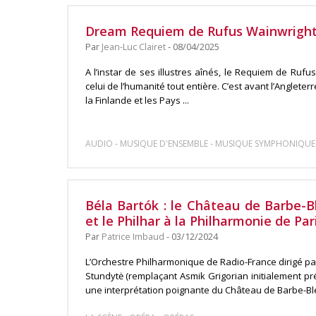
Dream Requiem de Rufus Wainwright :
Par
Jean-Luc Clairet
- 08/04/2025
A l’instar de ses illustres aînés, le Requiem de Rufu
celui de l’humanité tout entière. C’est avant l’Angleterre
la Finlande et les Pays ...
-
-
AUDIO
MUSIQUE D'ENSEMBLE
MUSIQUE SYMPHONIQUE
Béla Bartók : le Château de Barbe-B
et le Philhar à la Philharmonie de Par
Par
Patrice Imbaud
- 03/12/2024
L’Orchestre Philharmonique de Radio-France dirigé pa
Stundytė (remplaçant Asmik Grigorian initialement pr
une interprétation poignante du Château de Barbe-Ble