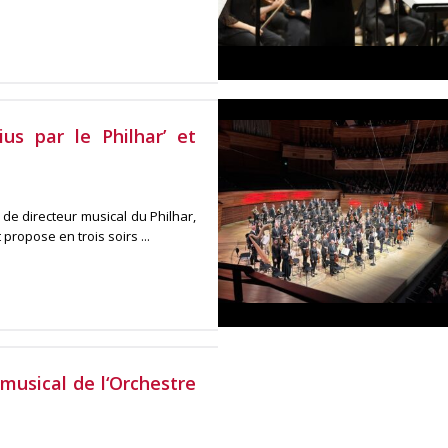
us par le Philhar’ et
de directeur musical du Philhar,
ropose en trois soirs ...
musical de l‘Orchestre