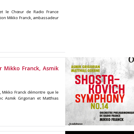
e et le Chœur de Radio France
ection Mikko Franck, ambassadeur
r Mikko Franck, Asmik
h, Mikko Franck démontre que le
c Asmik Grigorian et Matthias