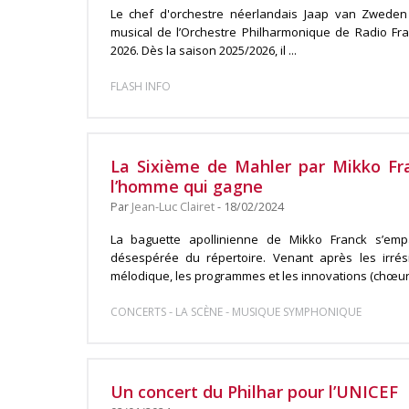
Le chef d'orchestre néerlandais Jaap van Zweden
musical de l’Orchestre Philharmonique de Radio Fra
2026. Dès la saison 2025/2026, il ...
FLASH INFO
La Sixième de Mahler par Mikko Fran
l’homme qui gagne
Par
Jean-Luc Clairet
- 18/02/2024
La baguette apollinienne de Mikko Franck s’em
désespérée du répertoire. Venant après les irrés
mélodique, les programmes et les innovations (chœurs,
-
-
CONCERTS
LA SCÈNE
MUSIQUE SYMPHONIQUE
Un concert du Philhar pour l’UNICEF