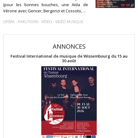
(pour les bonnes bouches, une Aïda de
Vérone avec Gencer, Bergonzi et Cossoto, ...
-
-
-
OPÉRA
PARUTIONS
VIDÉO
VIDÉO MUSIQUE
ANNONCES
Festival International de musique de Wissembourg du 15 au
30 août