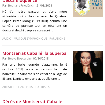
Decca Eloquence
Par
Stéphane Friédérich
- 21/08/2021
Né d’un père pasteur et d’une mère
violoniste qui collabora avec le Quatuor
Capet, Peter Maag (1919-2001) débuta une
carrière de pianiste tout en obtenant un
doctorat de philosophie consacré ...
-
-
AUDIO
MUSIQUE SYMPHONIQUE
PARUTIONS
Montserrat Caballé, la Superba
Par
Steeve Boscardin
- 07/10/2018
Par une belle journée d'automne, le 6
octobre 2018, nous apprenons la triste
nouvelle : la Superba s'en est allée à l'âge de
85 ans. L'artiste emporte avec elle une ...
-
-
ARTISTES
CHANTEURS
PORTRAITS
Décès de Montserrat Caballé