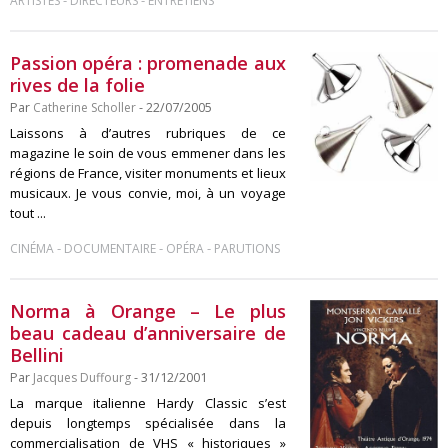
-
-
ARTISTES
DIRECTEURS
ENTRETIENS
Passion opéra : promenade aux
rives de la folie
Par
Catherine Scholler
- 22/07/2005
Laissons à d’autres rubriques de ce
magazine le soin de vous emmener dans les
régions de France, visiter monuments et lieux
musicaux. Je vous convie, moi, à un voyage
tout ...
-
-
-
CINÉMA
DOCUMENTAIRE
OPÉRA
PARUTIONS
Norma à Orange – Le plus
beau cadeau d’anniversaire de
Bellini
Par
Jacques Duffourg
- 31/12/2001
La marque italienne Hardy Classic s’est
depuis longtemps spécialisée dans la
commercialisation de VHS « historiques »