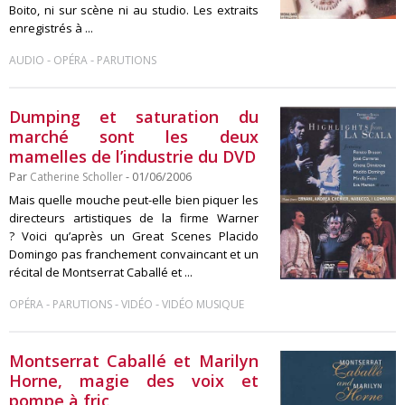
Boito, ni sur scène ni au studio. Les extraits
enregistrés à ...
-
-
AUDIO
OPÉRA
PARUTIONS
Dumping et saturation du
marché sont les deux
mamelles de l’industrie du DVD
Par
Catherine Scholler
- 01/06/2006
Mais quelle mouche peut-elle bien piquer les
directeurs artistiques de la firme Warner
? Voici qu’après un Great Scenes Placido
Domingo pas franchement convaincant et un
récital de Montserrat Caballé et ...
-
-
-
OPÉRA
PARUTIONS
VIDÉO
VIDÉO MUSIQUE
Montserrat Caballé et Marilyn
Horne, magie des voix et
pompe à fric