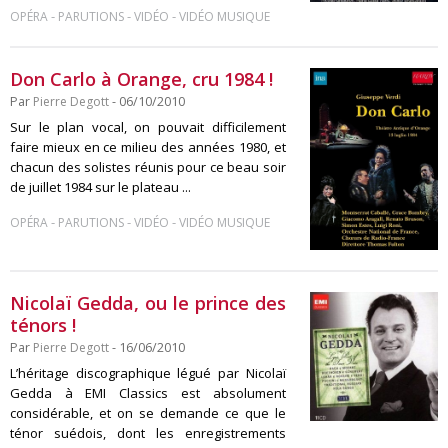
-
-
-
OPÉRA
PARUTIONS
VIDÉO
VIDÉO MUSIQUE
Don Carlo à Orange, cru 1984 !
Par
Pierre Degott
- 06/10/2010
Sur le plan vocal, on pouvait difficilement
faire mieux en ce milieu des années 1980, et
chacun des solistes réunis pour ce beau soir
de juillet 1984 sur le plateau ...
-
-
-
OPÉRA
PARUTIONS
VIDÉO
VIDÉO MUSIQUE
Nicolaï Gedda, ou le prince des
ténors !
Par
Pierre Degott
- 16/06/2010
L’héritage discographique légué par Nicolaï
Gedda à EMI Classics est absolument
considérable, et on se demande ce que le
ténor suédois, dont les enregistrements