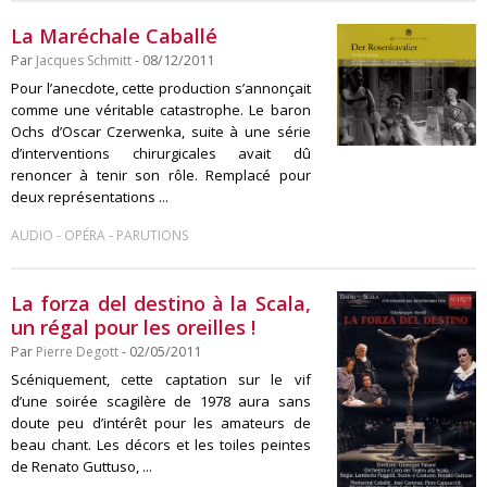
La Maréchale Caballé
Par
Jacques Schmitt
- 08/12/2011
Pour l’anecdote, cette production s’annonçait
comme une véritable catastrophe. Le baron
Ochs d’Oscar Czerwenka, suite à une série
d’interventions chirurgicales avait dû
renoncer à tenir son rôle. Remplacé pour
deux représentations ...
-
-
AUDIO
OPÉRA
PARUTIONS
La forza del destino à la Scala,
un régal pour les oreilles !
Par
Pierre Degott
- 02/05/2011
Scéniquement, cette captation sur le vif
d’une soirée scagilère de 1978 aura sans
doute peu d’intérêt pour les amateurs de
beau chant. Les décors et les toiles peintes
de Renato Guttuso, ...