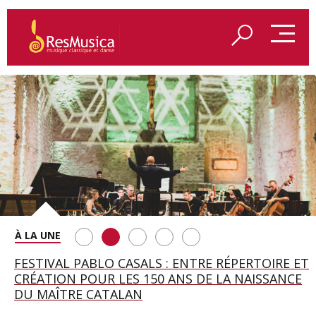
SAINT FRANÇOIS D’ASSISE À SALZBOURG, UNE
FESTIVAL PABLO CASALS : ENTRE RÉPERTOIRE ET
A BAYREUTH, LE 150E ANNIVERSAIRE DU RING
BETSY JOLAS FÊTE SON CENTIÈME
GEORGE BENJAMIN : « MES PARENTS AVAIENT
SOIRÉE IMMENSE PORTÉE PAR ROMEO
CRÉATION POUR LES 150 ANS DE LA NAISSANCE
WAGNÉRIEN GÉNÉRÉ PAR L’IA
ANNIVERSAIRE
CETTE EXIGENCE DE L’OBJET CISELÉ »
CASTELLUCCI ET MAXIME PASCAL
DU MAÎTRE CATALAN