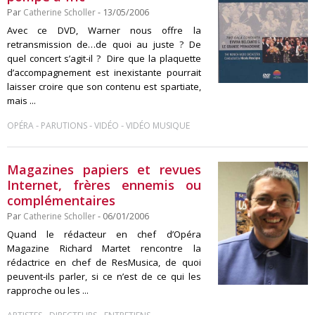
Par
Catherine Scholler
- 13/05/2006
Avec ce DVD, Warner nous offre la
retransmission de…de quoi au juste ? De
quel concert s’agit-il ? Dire que la plaquette
d’accompagnement est inexistante pourrait
laisser croire que son contenu est spartiate,
mais ...
-
-
-
OPÉRA
PARUTIONS
VIDÉO
VIDÉO MUSIQUE
Magazines papiers et revues
Internet, frères ennemis ou
complémentaires
Par
Catherine Scholler
- 06/01/2006
Quand le rédacteur en chef d’Opéra
Magazine Richard Martet rencontre la
rédactrice en chef de ResMusica, de quoi
peuvent-ils parler, si ce n’est de ce qui les
rapproche ou les ...