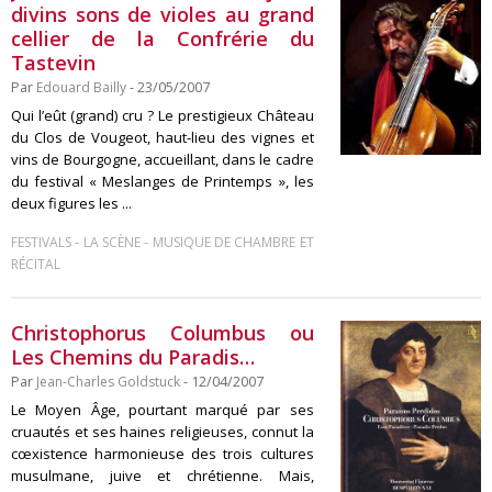
divins sons de violes au grand
cellier de la Confrérie du
Tastevin
Par
Edouard Bailly
- 23/05/2007
Qui l’eût (grand) cru ? Le prestigieux Château
du Clos de Vougeot, haut-lieu des vignes et
vins de Bourgogne, accueillant, dans le cadre
du festival « Meslanges de Printemps », les
deux figures les ...
-
-
FESTIVALS
LA SCÈNE
MUSIQUE DE CHAMBRE ET
RÉCITAL
Christophorus Columbus ou
Les Chemins du Paradis…
Par
Jean-Charles Goldstuck
- 12/04/2007
Le Moyen Âge, pourtant marqué par ses
cruautés et ses haines religieuses, connut la
cœxistence harmonieuse des trois cultures
musulmane, juive et chrétienne. Mais,