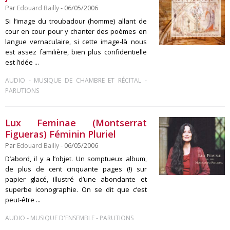
Par
Edouard Bailly
- 06/05/2006
Si l’image du troubadour (homme) allant de
cour en cour pour y chanter des poèmes en
langue vernaculaire, si cette image-là nous
est assez familière, bien plus confidentielle
est l’idée ...
-
-
AUDIO
MUSIQUE DE CHAMBRE ET RÉCITAL
PARUTIONS
Lux Feminae (Montserrat
Figueras) Féminin Pluriel
Par
Edouard Bailly
- 06/05/2006
D’abord, il y a l’objet. Un somptueux album,
de plus de cent cinquante pages (!) sur
papier glacé, illustré d’une abondante et
superbe iconographie. On se dit que c’est
peut-être ...
-
-
AUDIO
MUSIQUE D'ENSEMBLE
PARUTIONS