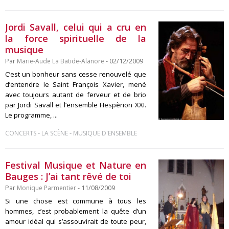
Jordi Savall, celui qui a cru en
la force spirituelle de la
musique
Par
Marie-Aude La Batide-Alanore
- 02/12/2009
C’est un bonheur sans cesse renouvelé que
d’entendre le Saint François Xavier, mené
avec toujours autant de ferveur et de brio
par Jordi Savall et l’ensemble Hespèrion XXI.
Le programme, ...
-
-
CONCERTS
LA SCÈNE
MUSIQUE D'ENSEMBLE
Festival Musique et Nature en
Bauges : J’ai tant rêvé de toi
Par
Monique Parmentier
- 11/08/2009
Si une chose est commune à tous les
hommes, c’est probablement la quête d’un
amour idéal qui s’assouvirait de toute peur,