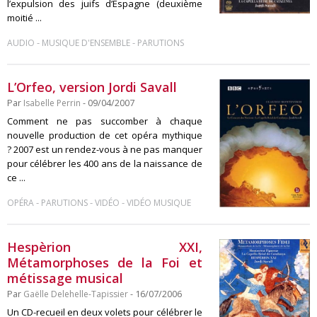
l’expulsion des juifs d’Espagne (deuxième
moitié ...
-
-
AUDIO
MUSIQUE D'ENSEMBLE
PARUTIONS
L’Orfeo, version Jordi Savall
Par
Isabelle Perrin
- 09/04/2007
Comment ne pas succomber à chaque
nouvelle production de cet opéra mythique
? 2007 est un rendez-vous à ne pas manquer
pour célébrer les 400 ans de la naissance de
ce ...
-
-
-
OPÉRA
PARUTIONS
VIDÉO
VIDÉO MUSIQUE
Hespèrion XXI,
Métamorphoses de la Foi et
métissage musical
Par
Gaëlle Delehelle-Tapissier
- 16/07/2006
Un CD-recueil en deux volets pour célébrer le