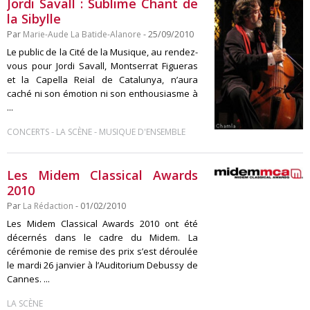
Jordi Savall : Sublime Chant de
la Sibylle
Par
Marie-Aude La Batide-Alanore
- 25/09/2010
Le public de la Cité de la Musique, au rendez-
vous pour Jordi Savall, Montserrat Figueras
et la Capella Reial de Catalunya, n’aura
caché ni son émotion ni son enthousiasme à
...
-
-
CONCERTS
LA SCÈNE
MUSIQUE D'ENSEMBLE
Les Midem Classical Awards
2010
Par
La Rédaction
- 01/02/2010
Les Midem Classical Awards 2010 ont été
décernés dans le cadre du Midem. La
cérémonie de remise des prix s’est déroulée
le mardi 26 janvier à l’Auditorium Debussy de
Cannes. ...
LA SCÈNE