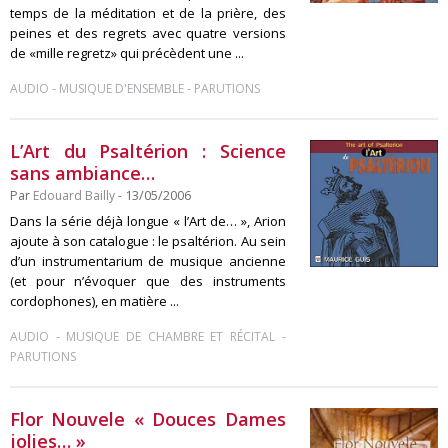
temps de la méditation et de la prière, des
peines et des regrets avec quatre versions
de «mille regretz» qui précèdent une ...
-
-
AUDIO
MUSIQUE D'ENSEMBLE
PARUTIONS
L’Art du Psaltérion : Science
sans ambiance…
Par
Edouard Bailly
- 13/05/2006
Dans la série déjà longue « l’Art de… », Arion
ajoute à son catalogue : le psaltérion. Au sein
d’un instrumentarium de musique ancienne
(et pour n’évoquer que des instruments
cordophones), en matière ...
-
-
AUDIO
MUSIQUE DE CHAMBRE ET RÉCITAL
PARUTIONS
Flor Nouvele « Douces Dames
jolies… »