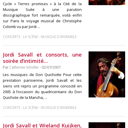
Cycle « Terres promises » à la Cité de la
Musique Suite à une parution
discographique fort remarquée, voilà enfin
sur Paris le voyage musical de Christophe
Colomb vu par Jordi ...
-
-
CONCERTS
LA SCÈNE
MUSIQUE D'ENSEMBLE
Jordi Savall et consorts, une
soirée d’intimité…
Par
Catherine Scholler
- 02/07/2007
Les musiques de Don Quichotte Pour cette
prestation parisienne, Jordi Savall et les
siens ont repris un programme concocté en
2005 à l’occasion du quadricentaire du Don
Quichote de la Mancha, ...
-
-
CONCERTS
LA SCÈNE
MUSIQUE D'ENSEMBLE
Jordi Savall et Wieland Kuijken,