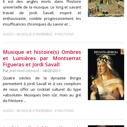
Il est des angles morts dans l’histoire
universelle de la musique. Le long et savant
travail de Jordi Savall, inspiré et
enthousiaste, comble progressivement les
insuffisances chroniques du savoir et ...
-
-
AUDIO
MUSIQUE D'ENSEMBLE
PARUTIONS
Musique et histoire(s) Ombres
et Lumières par Montserrat
Figueras et Jordi Savall
Par
Jean-Noël Démard
- 14/03/2011
Quatre siècles de la dynastie Borgia
permettent à Jordi Savall et à ses complices
de nous offrir un cocktail culturel du type
«absolute». Musiques bien sûr, mais au gré
de l’Histoire ...
-
-
AUDIO
MUSIQUE D'ENSEMBLE
PARUTIONS