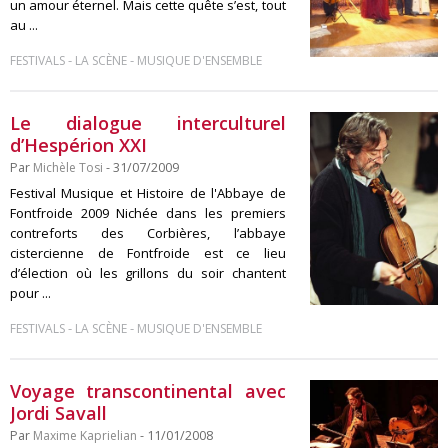
un amour éternel. Mais cette quête s’est, tout
au ...
-
-
FESTIVALS
LA SCÈNE
MUSIQUE D'ENSEMBLE
Le dialogue interculturel
d’Hespérion XXI
Par
Michèle Tosi
- 31/07/2009
Festival Musique et Histoire de l'Abbaye de
Fontfroide 2009 Nichée dans les premiers
contreforts des Corbières, l’abbaye
cistercienne de Fontfroide est ce lieu
d’élection où les grillons du soir chantent
pour ...
-
-
FESTIVALS
LA SCÈNE
MUSIQUE D'ENSEMBLE
Voyage transcontinental avec
Jordi Savall
Par
Maxime Kaprielian
- 11/01/2008