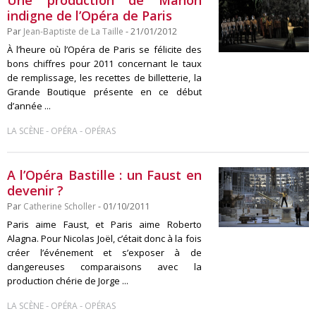
Une production de Manon
indigne de l’Opéra de Paris
Par
Jean-Baptiste de La Taille
- 21/01/2012
À l’heure où l’Opéra de Paris se félicite des
bons chiffres pour 2011 concernant le taux
de remplissage, les recettes de billetterie, la
Grande Boutique présente en ce début
d’année ...
-
-
LA SCÈNE
OPÉRA
OPÉRAS
A l’Opéra Bastille : un Faust en
devenir ?
Par
Catherine Scholler
- 01/10/2011
Paris aime Faust, et Paris aime Roberto
Alagna. Pour Nicolas Joël, c’était donc à la fois
créer l’événement et s’exposer à de
dangereuses comparaisons avec la
production chérie de Jorge ...
-
-
LA SCÈNE
OPÉRA
OPÉRAS