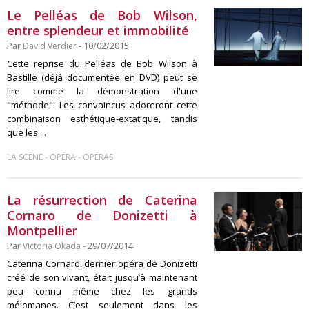
Le Pelléas de Bob Wilson,
entre splendeur et immobilité
Par
David Verdier
- 10/02/2015
Cette reprise du Pelléas de Bob Wilson à
Bastille (déjà documentée en DVD) peut se
lire comme la démonstration d'une
"méthode". Les convaincus adoreront cette
combinaison esthétique-extatique, tandis
que les ...
-
-
LA SCÈNE
OPÉRA
OPÉRAS
La résurrection de Caterina
Cornaro de Donizetti à
Montpellier
Par
Victoria Okada
- 29/07/2014
Caterina Cornaro, dernier opéra de Donizetti
créé de son vivant, était jusqu’à maintenant
peu connu même chez les grands
mélomanes. C’est seulement dans les