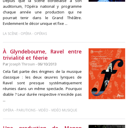
Depuis que la scène bordelaise a son
auditorium, l'Opéra national y programme
chaque année une production qui ne
pourrait tenir dans le Grand Théâtre.
Evidemment le décor unique et fixe ...
-
-
LA SCÈNE
OPÉRA
OPÉRAS
À Glyndebourne, Ravel entre
trivialité et féerie
Par
Joseph Thirouin
- 06/10/2013
Cela fait partie des énigmes de la musique
classique : les deux œuvres lyriques de
Ravel sont presque systématiquement
réunies dans un même spectacle. Pourquoi
diable ? Leur durée respective n'excède pas
...
-
-
-
OPÉRA
PARUTIONS
VIDÉO
VIDÉO MUSIQUE