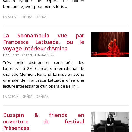
saison lyrique de l’Opéra de Rouen
Normandie, avec pour points forts ...
-
-
LA SCÈNE
OPÉRA
OPÉRAS
La Sonnambula vue par
Francesca Lattuada, ou le
voyage intérieur d’Amina
Par
Pierre Degott
- 01/04/2022
Très belle distribution constituée des
lauréats du 27ᵉ Concours international de
chant de Clermont-Ferrand. La mise en scène
originale de Francesca Lattuada offre une
lecture intéressante d’un opéra de Bellini ...
-
-
LA SCÈNE
OPÉRA
OPÉRAS
Dusapin & friends en
ouverture du festival
Présences