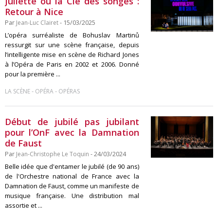
Juliette ou la Clé des songes :
Retour à Nice
Par
Jean-Luc Clairet
- 15/03/2025
L’opéra surréaliste de Bohuslav Martinů
ressurgit sur une scène française, depuis
l’intelligente mise en scène de Richard Jones
à l’Opéra de Paris en 2002 et 2006. Donné
pour la première ...
-
-
LA SCÈNE
OPÉRA
OPÉRAS
Début de jubilé pas jubilant
pour l’OnF avec la Damnation
de Faust
Par
Jean-Christophe Le Toquin
- 24/03/2024
Belle idée que d'entamer le jubilé (de 90 ans)
de l'Orchestre national de France avec la
Damnation de Faust, comme un manifeste de
musique française. Une distribution mal
assortie et ...