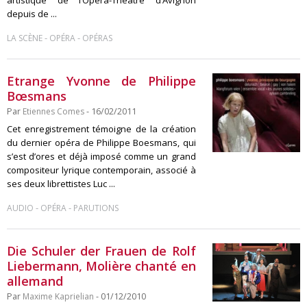
artistique de l’Opéra-Théâtre d’Avignon
depuis de ...
-
-
LA SCÈNE
OPÉRA
OPÉRAS
Etrange Yvonne de Philippe
Bœsmans
Par
Etiennes Comes
- 16/02/2011
Cet enregistrement témoigne de la création
du dernier opéra de Philippe Boesmans, qui
s’est d’ores et déjà imposé comme un grand
compositeur lyrique contemporain, associé à
ses deux librettistes Luc ...
-
-
AUDIO
OPÉRA
PARUTIONS
Die Schuler der Frauen de Rolf
Liebermann, Molière chanté en
allemand
Par
Maxime Kaprielian
- 01/12/2010