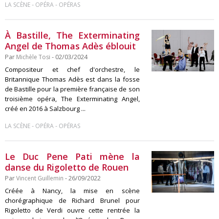
-
-
LA SCÈNE
OPÉRA
OPÉRAS
À Bastille, The Exterminating
Angel de Thomas Adès éblouit
Par
Michèle Tosi
- 02/03/2024
Compositeur et chef d'orchestre, le
Britannique Thomas Adès est dans la fosse
de Bastille pour la première française de son
troisième opéra, The Exterminating Angel,
créé en 2016 à Salzbourg ...
-
-
LA SCÈNE
OPÉRA
OPÉRAS
Le Duc Pene Pati mène la
danse du Rigoletto de Rouen
Par
Vincent Guillemin
- 26/09/2022
Créée à Nancy, la mise en scène
chorégraphique de Richard Brunel pour
Rigoletto de Verdi ouvre cette rentrée la