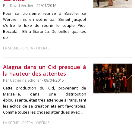
Par
David Verdier
- 22/01/2016
Pour sa troisième reprise à Bastille, ce
Werther mis en scène par Benoît Jacquot
s'offre le luxe de réunir le couple Piotr
Beczała - Elīna Garanča. De belles qualités
de ...
-
-
LA SCÈNE
OPÉRA
OPÉRAS
Alagna dans un Cid presque à
la hauteur des attentes
Par
Catherine Scholler
- 09/04/2015
Cette production du Cid, provenant de
Marseille, dans une distribution
éblouissante, était très attendue à Paris, tant
les échos de sa création étaient favorables.
Comme toutes les choses attendues avec ...
-
-
LA SCÈNE
OPÉRA
OPÉRAS