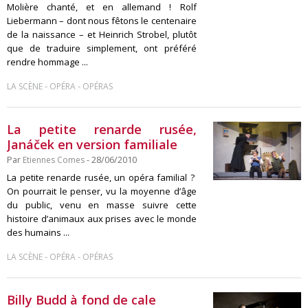
Molière chanté, et en allemand ! Rolf
Liebermann – dont nous fêtons le centenaire
de la naissance – et Heinrich Strobel, plutôt
que de traduire simplement, ont préféré
rendre hommage ...
-
-
LA SCÈNE
OPÉRA
OPÉRAS
La petite renarde rusée,
Janáček en version familiale
Par
Etiennes Comes
- 28/06/2010
La petite renarde rusée, un opéra familial ?
On pourrait le penser, vu la moyenne d’âge
du public, venu en masse suivre cette
histoire d’animaux aux prises avec le monde
des humains ...
-
-
LA SCÈNE
OPÉRA
OPÉRAS
Billy Budd à fond de cale