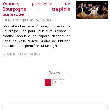
Yvonne, princesse de
Bourgogne : tragédie
burlesque
Par
Maxime Kaprielian
- 02/02/2009
Très attendue cette Yvonne, princesse de
Bourgogne, et pour plusieurs raisons :
création annuelle de l’Opéra National de
Paris, nouvelle œuvre lyrique de Philippe
Boesmans – la première sur un sujet ...
-
-
LA SCÈNE
OPÉRA
OPÉRAS
Pages :
1
2
»