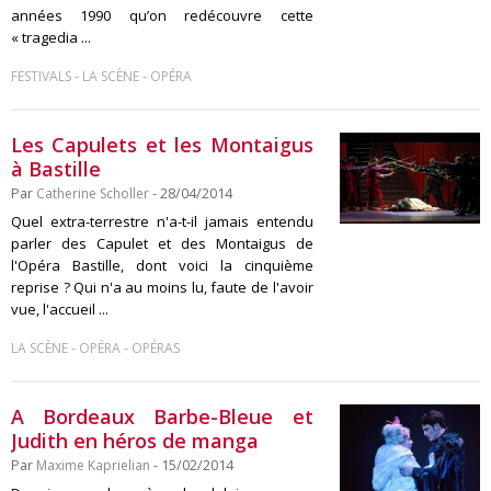
années 1990 qu’on redécouvre cette
« tragedia ...
-
-
FESTIVALS
LA SCÈNE
OPÉRA
Les Capulets et les Montaigus
à Bastille
Par
Catherine Scholler
- 28/04/2014
Quel extra-terrestre n'a-t-il jamais entendu
parler des Capulet et des Montaigus de
l'Opéra Bastille, dont voici la cinquième
reprise ? Qui n'a au moins lu, faute de l'avoir
vue, l'accueil ...
-
-
LA SCÈNE
OPÉRA
OPÉRAS
A Bordeaux Barbe-Bleue et
Judith en héros de manga
Par
Maxime Kaprielian
- 15/02/2014