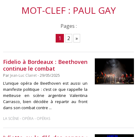
MOT-CLEF : PAUL GAY
Pages :
1
2
»
Fidelio à Bordeaux : Beethoven
continue le combat
Par
Jean-Luc Clairet
- 29/05/2025
L’unique opéra de Beethoven est aussi un
manifeste politique : c’est ce que rappelle la
metteuse en scène argentine Valentina
Carrasco, bien décidée à repartir au front
dans son combat contre ...
-
-
LA SCÈNE
OPÉRA
OPÉRAS