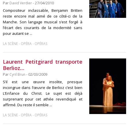
Par
David Verdier
- 27/04/2010
Compositeur inclassable, Benjamin Britten
reste encore mal aimé de ce côté-ci de la
Manche. Son langage musical s’est forgé à
l’écart des courants de la modernité sans
pour autant se ...
-
-
LA SCÈNE
OPÉRA
OPÉRAS
Laurent Petitgirard transporte
Berlioz…
Par
Cyril Brun
- 02/03/2009
S’il est une œuvre insolite, presque
incongrue dans l’œuvre de Berlioz c’est bien
L’Enfance du Christ. Le sujet est déjà
surprenant pour cet athée revendiqué et
affirmé. Du reste il semble ...
-
-
LA SCÈNE
OPÉRA
OPÉRAS