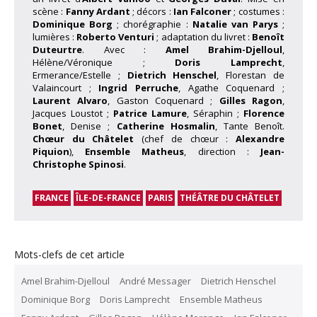
scène :
Fanny Ardant
; décors :
Ian Falconer
; costumes :
Dominique Borg
; chorégraphie :
Natalie van Parys
;
lumières :
Roberto Venturi
; adaptation du livret :
Benoît
Duteurtre
. Avec :
Amel Brahim-Djelloul
,
Hélène/Véronique ;
Doris Lamprecht
,
Ermerance/Estelle ;
Dietrich Henschel
, Florestan de
Valaincourt ;
Ingrid Perruche
, Agathe Coquenard ;
Laurent Alvaro
, Gaston Coquenard ;
Gilles Ragon
,
Jacques Loustot ;
Patrice Lamure
, Séraphin ;
Florence
Bonet
, Denise ;
Catherine Hosmalin
, Tante Benoît.
Chœur du Châtelet
(chef de chœur :
Alexandre
Piquion
),
Ensemble Matheus
, direction :
Jean-
Christophe Spinosi
.
FRANCE
ÎLE-DE-FRANCE
PARIS
THÉÂTRE DU CHÂTELET
Mots-clefs de cet article
Amel Brahim-Djelloul
André Messager
Dietrich Henschel
Dominique Borg
Doris Lamprecht
Ensemble Matheus