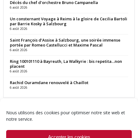
Décès du chef d’orchestre Bruno Campanella
6 août 2026
Un consternant Voyage à Reims à la gloire de Cecilia Bartoli
par Barrie Kosky à Salzbourg
6 août 2026
Saint François d’Assise à Salzbourg, une soirée immense
portée par Romeo Castellucci et Maxime Pascal
6 août 2026
Ring 100101110 à Bayreuth, La Walkyrie : bis repetita…non
placent
6 août 2026
Rachid Ouramdane renouvelé à Chaillot
6 août 2026
Nous utilisons des cookies pour optimiser notre site web et
notre service.
Contact
Qui sommes-nous ?
Équipe
Newsletter
Annonces
Crédits & Mentions
Politique de cookies (UE)
Accepter les cookies