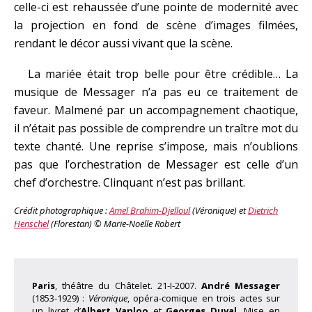
celle-ci est rehaussée d’une pointe de modernité avec
la projection en fond de scène d’images filmées,
rendant le décor aussi vivant que la scène.
La mariée était trop belle pour être crédible… La
musique de Messager n’a pas eu ce traitement de
faveur. Malmené par un accompagnement chaotique,
il n’était pas possible de comprendre un traître mot du
texte chanté. Une reprise s’impose, mais n’oublions
pas que l’orchestration de Messager est celle d’un
chef d’orchestre. Clinquant n’est pas brillant.
Crédit photographique :
Amel Brahim-Djelloul
(Véronique) et
Dietrich
Henschel
(Florestan) © Marie-Noëlle Robert
Paris
, théâtre du Châtelet. 21-I-2007.
André Messager
(1853-1929) :
Véronique
, opéra-comique en trois actes sur
un livret d’
Albert Vanloo
et
Georges Duval
. Mise en