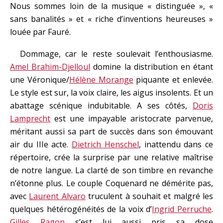
Nous sommes loin de la musique « distinguée », «
sans banalités » et « riche d’inventions heureuses »
louée par Fauré.
Dommage, car le reste soulevait l’enthousiasme.
Amel Brahim-Djelloul
domine la distribution en étant
une Véronique/
Hélène Morange
piquante et enlevée.
Le style est sur, la voix claire, les aigus insolents. Et un
abattage scénique indubitable. A ses côtés,
Doris
Lamprecht
est une impayable aristocrate parvenue,
méritant aussi sa part de succès dans son émouvant
air du IIIe acte.
Dietrich Henschel
, inattendu dans ce
répertoire, crée la surprise par une relative maîtrise
de notre langue. La clarté de son timbre en revanche
n’étonne plus. Le couple Coquenard ne démérite pas,
avec
Laurent Alvaro
truculent à souhait et malgré les
quelques hétérogénéités de la voix d’
Ingrid Perruche
.
Gilles Ragon
s’est lui aussi pris sa dose