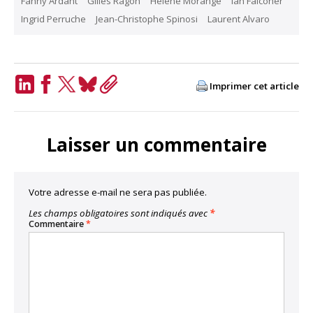
Fanny Ardant
Gilles Ragon
Hélène Morange
Ian Falconer
Ingrid Perruche
Jean-Christophe Spinosi
Laurent Alvaro
Imprimer cet article
LinkedIn
Facebook
Twitter
Bluesky
Copy
Link
Laisser un commentaire
Votre adresse e-mail ne sera pas publiée.
Les champs obligatoires sont indiqués avec
*
Commentaire
*